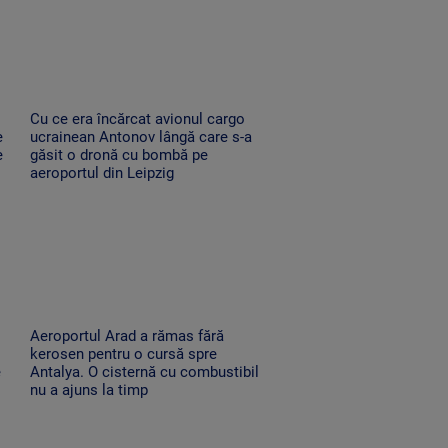
Cu ce era încărcat avionul cargo
e
ucrainean Antonov lângă care s-a
e
găsit o dronă cu bombă pe
aeroportul din Leipzig
Aeroportul Arad a rămas fără
kerosen pentru o cursă spre
e
Antalya. O cisternă cu combustibil
nu a ajuns la timp