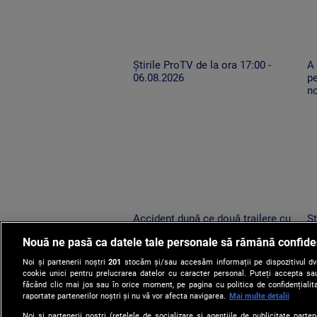
Știrile ProTV de la ora 17:00 -
A
06.08.2026
pe
n
Accident după ce două trailere cu
Șt
mașini au oprit pe drumul expres.
0
Nouă ne pasă ca datele tale personale să rămână confide
Un TIR condus de un șofer neatent
le-a lovit
Noi și partenerii noștri
201
stocăm și/sau accesăm informații pe dispozitivul dvs.
cookie unici pentru prelucrarea datelor cu caracter personal. Puteți accepta sau
făcând clic mai jos sau în orice moment, pe pagina cu politica de confidențialita
raportate partenerilor noștri și nu vă vor afecta navigarea.
Mai multe detalii
Noi si partenerii nostri (retelele de socializare si agentiile de publicitate parten