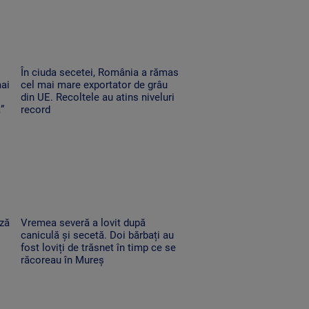
În ciuda secetei, România a rămas
mai
cel mai mare exportator de grâu
din UE. Recoltele au atins niveluri
”
record
ază
Vremea severă a lovit după
caniculă și secetă. Doi bărbați au
fost loviți de trăsnet în timp ce se
răcoreau în Mureș