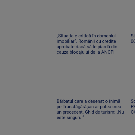
„Situația e critică în domeniul
Șt
imobiliar”. Românii cu credite
0
aprobate riscă să le piardă din
cauza blocajului de la ANCPI
Bărbatul care a desenat o inimă
Sc
pe Transfăgărășan ar putea crea
PS
un precedent. Ghid de turism: „Nu
C
este singurul”