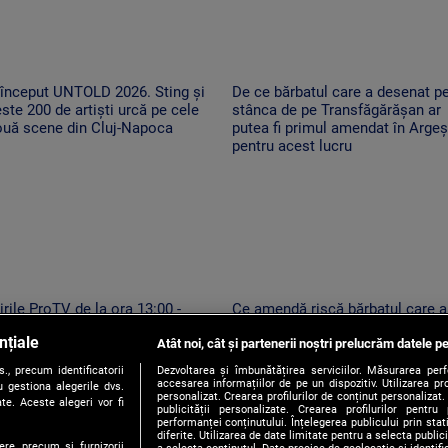
 început UNTOLD 2026. Sting și
De ce bărbatul care a desenat p
ste 200 de artiști urcă pe cele
stânca de pe Transfăgărășan ar
ouă scene din Cluj-Napoca
putea fi primul amendat în Argeș
pentru acest lucru
irile ProTV de la ora 13:00 -
Ce amendă riscă bărbatul care a
6.08.2026
desenat pe stânca de pe
nțiale
Atât noi, cât și partenerii noștri prelucrăm datele pe
Transfăgărășan. Ar putea fi oblig
să șteargă „opera”
, precum identificatorii
Dezvoltarea și îmbunătățirea serviciilor. Măsurarea per
accesarea informațiilor de pe un dispozitiv. Utilizarea pro
 gestiona alegerile dvs.
personalizat. Crearea profilurilor de conținut personalizat. 
te. Aceste alegeri vor fi
publicității personalizate. Crearea profilurilor pentru
performanței conținutului. Înțelegerea publicului prin sta
diferite. Utilizarea de date limitate pentru a selecta public
ere, precum si furnizorii