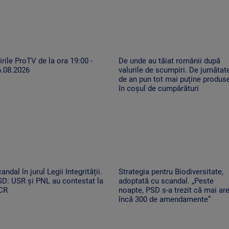
irile ProTV de la ora 19:00 -
De unde au tăiat românii după
6.08.2026
valurile de scumpiri. De jumătat
de an pun tot mai puține produs
în coșul de cumpărături
andal în jurul Legii Integrității.
Strategia pentru Biodiversitate,
D: USR și PNL au contestat la
adoptată cu scandal. „Peste
CR
noapte, PSD s-a trezit că mai ar
încă 300 de amendamente”