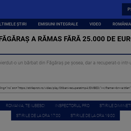
P
LTIMELE ȘTIRI
EMISIUNI INTEGRALE
VIDEO
ROMÂNIA,
FĂGĂRAȘ A RĂMAS FĂRĂ 25.000 DE EUR
ierdut-o un bărbat din Făgăraș pe șosea, dar a recuperat-o intr-
ROMANIA, TE IUBESC!
INSPECTORUL PRO
STIRILE DIMINETI
STIRILE DE LA ORA 17:00
STIRILE DE LA ORA 19:00