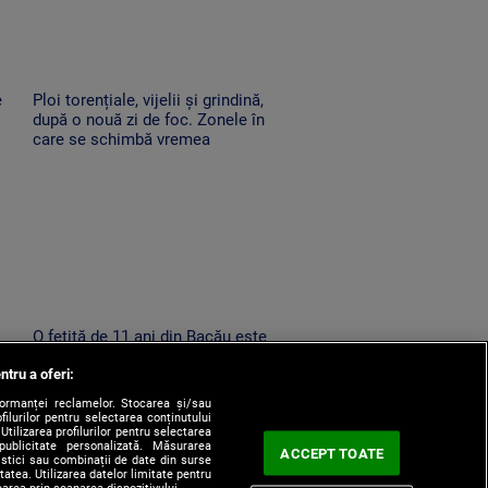
e
Ploi torențiale, vijelii și grindină,
după o nouă zi de foc. Zonele în
care se schimbă vremea
O fetiță de 11 ani din Bacău este
căutată de zeci de polițiști,
ntru a oferi:
at
jandarmi și pompieri, după ce a
dispărut de acasă
formanței reclamelor. Stocarea și/sau
filurilor pentru selectarea conținutului
Utilizarea profilurilor pentru selectarea
 publicitate personalizată. Măsurarea
ACCEPT TOATE
tistici sau combinații de date din surse
itatea. Utilizarea datelor limitate pentru