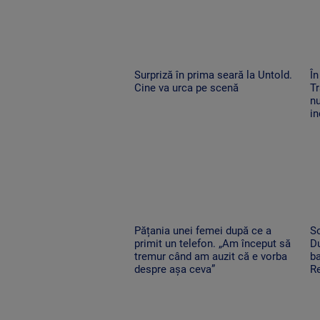
Surpriză în prima seară la Untold.
În
Cine va urca pe scenă
Tr
nu
in
Pățania unei femei după ce a
So
primit un telefon. „Am început să
Du
tremur când am auzit că e vorba
ba
despre așa ceva”
Re