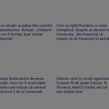
 ce situații va putea tăia curentul
Cum se luptă România cu criza
anselectrica. Bolojan: „Cetățenii
energetică. Orașele au devenit 
 vor fi limitați, doar clienții
întunecate. „Nu înseamnă că
dustriali”
trebuie să ne întoarcem în beznă
luția finală pentru devierea
Italienii, cehii și croații agonize
nării. Cum vor fi scufundate
la peste 40 de grade Celsius. În
rjele care trebuie să salveze
Slovacia, debitul Dunării are cel
actorul 2 de la Cernavodă
mai scăzut nivel