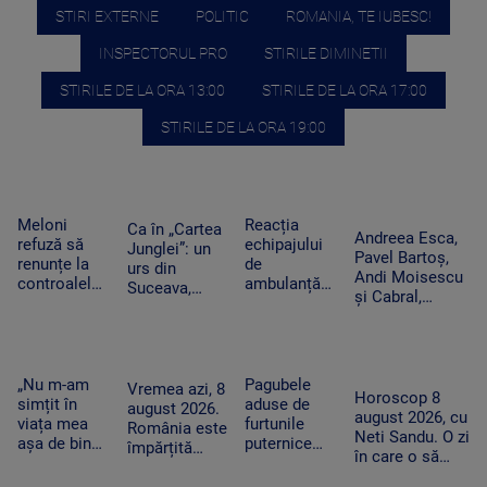
STIRI EXTERNE
POLITIC
ROMANIA, TE IUBESC!
INSPECTORUL PRO
STIRILE DIMINETII
STIRILE DE LA ORA 13:00
STIRILE DE LA ORA 17:00
STIRILE DE LA ORA 19:00
Meloni
Reacția
Ca în „Cartea
Andreea Esca,
refuză să
echipajului
Junglei”: un
Pavel Bartoș,
renunțe la
de
urs din
Andi Moisescu
controalele
ambulanță
Suceava,
și Cabral,
la frontieră
din Bacău
surprins în
surpriza PRO
după valul
acuzat că a
timp ce se
TV pe scena
de migranți
oprit la piață
scarpină de
UNTOLD. „Ne
din Ceuta.
în plină
copac,
vedem în
Spania
misiune.
„Nu m-am
Pagubele
precum
Vremea azi, 8
toamnă!”
Horoscop 8
ripostează
Pacient era
simțit în
aduse de
adevăratul
august 2026.
august 2026, cu
cu măsuri
un copil de
viața mea
furtunile
Baloo
România este
Neti Sandu. O zi
similare
nici 2 ani
așa de bine”
puternice
împărțită
în care o să
– fanii Two
care au lovit
între caniculă
cheltuim cu
Feet, în
România