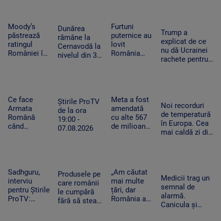
și furtună
măsură banii
extaz la
după
Summer
caniculă.
Well. „100
„Oamenii au
Moody’s
Furtuni
Dunărea
Trump a
din 10”
încercat să
păstrează
puternice au
rămâne la
explicat de ce
pentru
se ascundă”
ratingul
lovit
Cernavodă la
nu dă Ucrainei
artistul
României în
România
nivelul din 3
rachete pentru
american
categoria
după
august. În
Patriot: Nici
„recomandat
caniculă.
Ungaria,
Pentagonul nu
investiţiilor”,
Pagube după
debitul a
mai are foarte
cu
un Cod roşu
crescut cu 6
multe
perspectiva
de ploi
Ce face
Meta a fost
centimetri în
Știrile ProTV
Noi recorduri
negativă
torenţiale
Armata
amendată
ultimele 3
de la ora
de temperatură
Română
cu alte 567
zile la Paks
19:00 -
în Europa. Cea
când
de milioane
07.08.2026
mai caldă zi din
detectează
de dolari în
istoria
drone la
SUA.
Slovaciei. În
graniță.
Compania a
Italia au fost 48
Piloții de F-
fost
de grade
16 au 15
descrisă ca
Sadhguru,
„Am căutat
Produsele pe
Celsius
Medicii trag un
minute să
o „pacoste
interviu
mai multe
care românii
semnal de
decoleze
publică"
pentru Știrile
țări, dar
le cumpără
alarmă.
ProTV:
România a
fără să stea
Canicula și
„Mulți
câștigat”. De
pe gânduri în
frigul brusc pot
oameni pur
ce a ales un
acest