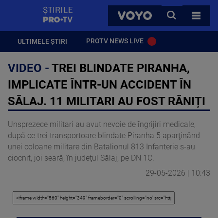
StirilePROTV
CAUTA
VOYO
TOATE 
PROTV NEWS LIVE
ULTIMELE ȘTIRI
VIDEO -
TREI BLINDATE PIRANHA,
IMPLICATE ÎNTR-UN ACCIDENT ÎN
SĂLAJ. 11 MILITARI AU FOST RĂNIȚI
Unsprezece militari au avut nevoie de îngrijiri medicale,
după ce trei transportoare blindate Piranha 5 aparţinând
unei coloane militare din Batalionul 813 Infanterie s-au
ciocnit, joi seară, în judeţul Sălaj, pe DN 1C.
29-05-2026 | 10:43