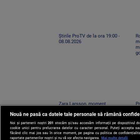
Știrile ProTV de la ora 19:00 -
Ro
08.08.2026
mu
mi
g
Zara Larsson, moment
Pr
spectaculos la UNTOLD. O fană a
în
Nouă ne pasă ca datele tale personale să rămână confide
urcat pe scenă și a dansat alături
be
de artista suedeză
co
Noi și partenerii noștri
201
stocăm și/sau accesăm informații pe dispozitivul dvs.
cookie unici pentru prelucrarea datelor cu caracter personal. Puteți accepta sau
făcând clic mai jos sau în orice moment, pe pagina cu politica de confidențialita
raportate partenerilor noștri și nu vă vor afecta navigarea.
Mai multe detalii