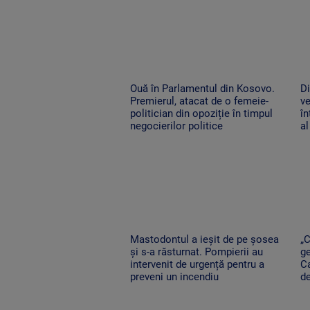
Ouă în Parlamentul din Kosovo.
Di
Premierul, atacat de o femeie-
ve
politician din opoziție în timpul
în
negocierilor politice
al
Mastodontul a ieșit de pe șosea
„
și s-a răsturnat. Pompierii au
ge
intervenit de urgență pentru a
Ca
preveni un incendiu
d