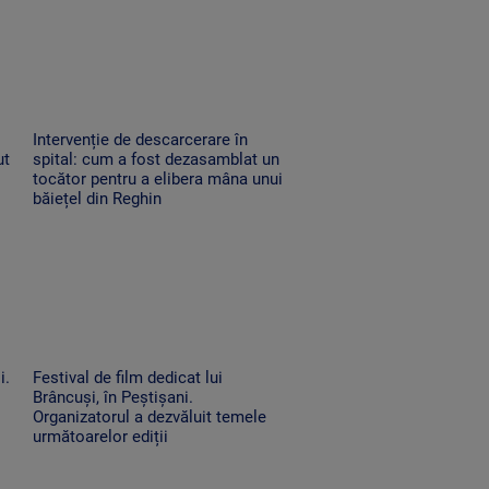
Intervenție de descarcerare în
ut
spital: cum a fost dezasamblat un
tocător pentru a elibera mâna unui
băiețel din Reghin
i.
Festival de film dedicat lui
Brâncuși, în Peștișani.
Organizatorul a dezvăluit temele
următoarelor ediții