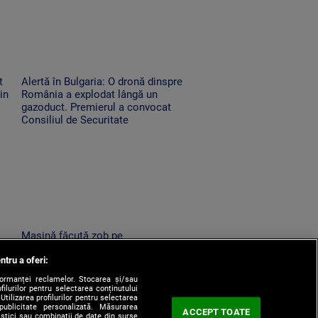
t
Alertă în Bulgaria: O dronă dinspre
in
România a explodat lângă un
gazoduct. Premierul a convocat
Consiliul de Securitate
Mașină făcută zob pe
 nu
Transfăgărășan, după ce a căzut
ntru a oferi:
a
zeci de metri printre stânci. Ce a
uitat șoferul să facă
formanței reclamelor. Stocarea și/sau
filurilor pentru selectarea conținutului
Utilizarea profilurilor pentru selectarea
 publicitate personalizată. Măsurarea
ACCEPT TOATE
tistici sau combinații de date din surse