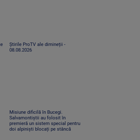
te
Știrile ProTV ale dimineții -
08.08.2026
Misiune dificilă în Bucegi.
Salvamontiștii au folosit în
premieră un sistem special pentru
doi alpiniști blocați pe stâncă