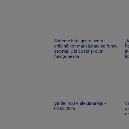
Sisteme inteligente pentru
„A
grădină, tot mai căutate pe fondul
Fe
secetei. Cât costă și cum
in
funcționează
li
Știrile ProTV ale dimineții -
Vr
09.08.2026
ca
re