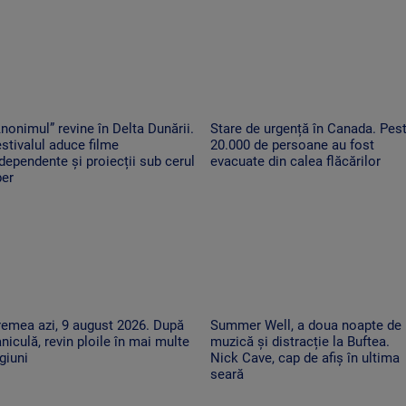
nonimul” revine în Delta Dunării.
Stare de urgență în Canada. Pes
stivalul aduce filme
20.000 de persoane au fost
dependente și proiecții sub cerul
evacuate din calea flăcărilor
ber
emea azi, 9 august 2026. După
Summer Well, a doua noapte de
niculă, revin ploile în mai multe
muzică și distracție la Buftea.
giuni
Nick Cave, cap de afiș în ultima
seară