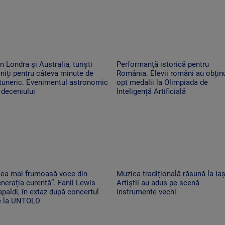
n Londra și Australia, turiști
Performanță istorică pentru
niți pentru câteva minute de
România. Elevii români au obțin
tuneric. Evenimentul astronomic
opt medalii la Olimpiada de
 deceniului
Inteligență Artificială
Cea mai frumoasă voce din
Muzica tradițională răsună la Iaș
nerația curentă”. Fanii Lewis
Artiștii au adus pe scenă
paldi, în extaz după concertul
instrumente vechi
e la UNTOLD