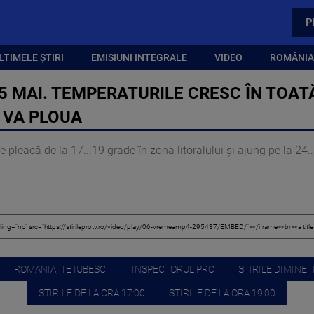
P
LTIMELE ȘTIRI
EMISIUNI INTEGRALE
VIDEO
ROMÂNIA,
5 MAI. TEMPERATURILE CRESC ÎN TOAT
 VA PLOUA
pleacă de la 17...19 grade în zona litoralului și ajung pe la 24..
ROMANIA, TE IUBESC!
INSPECTORUL PRO
STIRILE DIMINETI
STIRILE DE LA ORA 17:00
STIRILE DE LA ORA 19:00