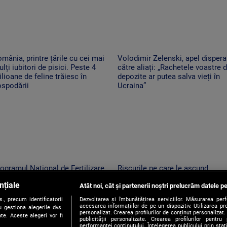
mânia, printre țările cu cei mai
Volodimir Zelenski, apel dispera
lți iubitori de pisici. Peste 4
către aliați: „Rachetele voastre d
lioane de feline trăiesc în
depozite ar putea salva vieți în
ospodării
Ucraina”
ogramul Național de Fertilizare
Riscurile pe care le ascund
 vitro revine. Câte cupluri pot
postările din vacanțe. Ce detalii
nțiale
neficia de sprijin și care sunt
Atât noi, cât și partenerii noștri prelucrăm datele pe
trebuie să apară pe social medi
ndițiile
, precum identificatorii
Dezvoltarea și îmbunătățirea serviciilor. Măsurarea per
accesarea informațiilor de pe un dispozitiv. Utilizarea pro
 gestiona alegerile dvs.
personalizat. Crearea profilurilor de conținut personalizat. 
te. Aceste alegeri vor fi
publicității personalizate. Crearea profilurilor pentru
performanței conținutului. Înțelegerea publicului prin sta