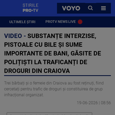
StirilePROTV
CAUTA
VOYO
TOATE 
PROTV NEWS LIVE
ULTIMELE ȘTIRI
VIDEO -
SUBSTANȚE INTERZISE,
PISTOALE CU BILE ȘI SUME
IMPORTANTE DE BANI, GĂSITE DE
POLIȚIȘTI LA TRAFICANȚI DE
DROGURI DIN CRAIOVA
Trei bărbați și o femeie din Craiova au fost reținuți, fiind
cercetați pentru trafic de droguri și constituirea de grup
infracțional organizat.
19-06-2026 | 08:56