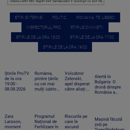
STIRI EXTERNE
POLITIC
ROMANIA, TE IUBESC!
INSPECTORUL PRO
STIRILE DIMINETII
STIRILE DE LA ORA 13:00
STIRILE DE LA ORA 17:00
STIRILE DE LA ORA 19:00
Știrile ProTV
România,
Volodimir
Alertă în
de la ora
printre țările
Zelenski,
Bulgaria: O
19:00 -
cu cei mai
apel disperat
dronă dinspre
08.08.2026
mulți iubitori
către aliați:
România a
de pisici.
„Rachetele
explodat lângă
Peste 4
voastre din
un gazoduct.
milioane de
depozite ar
Premierul a
feline trăiesc
putea salva
convocat
în gospodării
vieți în
Zara
Programul
Riscurile pe
Consiliul de
Mașină făcută
Ucraina”
Larsson,
Național de
care le
Securitate
zob pe
moment
Fertilizare în
ascund
Transfăgărășan,