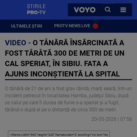
StirilePROTV
CAUTA
VOYO
TOATE 
PROTV NEWS LIVE
ULTIMELE ȘTIRI
VIDEO -
O TÂNĂRĂ ÎNSĂRCINATĂ A
FOST TÂRÂTĂ 300 DE METRI DE UN
CAL SPERIAT, ÎN SIBIU. FATA A
AJUNS INCONȘTIENTĂ LA SPITAL
O tânără de 21 de ani a fost grav rănită, marţi seară, într-un
incident petrecut în localitatea Hamba, judeţul Sibiu, după
ce calul pe care îl ducea de funie s-a speriat şi a fugit,
târând-o după el pe o distanţă de circa 300 de metri.
20-05-2026 | 07:56