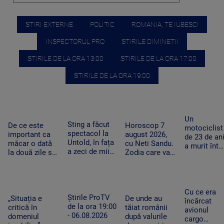
STIRI EXTERNE
POLITIC
ROMANIA, TE IUBESC!
INSPECTORUL PRO
STIRILE DIMINETII
STIRILE DE LA ORA 13:00
STIRILE DE LA ORA 17:00
STIRILE DE LA ORA 19:00
Un
Sting a făcut
De ce este
Horoscop 7
motociclist
spectacol la
important ca
august 2026,
de 23 de an
Untold, în fața
măcar o dată
cu Neti Sandu.
a murit într-
a zeci de mii
la două zile să
Zodia care va
un accident
de fani.
avem o oră de
intra în banii de
grav la
Artistul a
efort fizic.
rezervă
Suceava.
salutat
Mecanismul
Nu avea
publicul în
care ne scapă
permis, iar
Cu ce era
limba română
Știrile ProTV
de o boală grea
„Situația e
De unde au
vehiculul nu
încărcat
de la ora 19:00
critică în
tăiat românii
era
avionul
- 06.08.2026
domeniul
după valurile
înmatricula
cargo