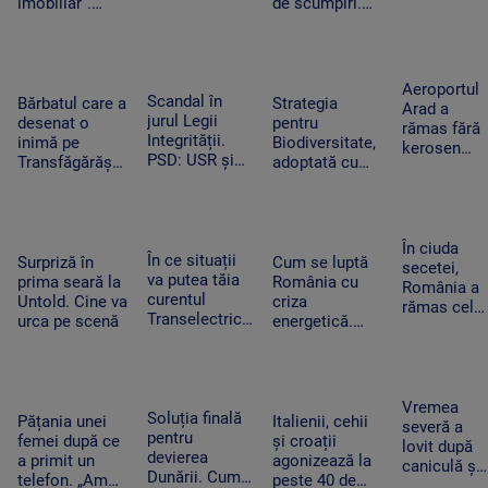
imobiliar”.
de scumpiri.
ucrainean
Românii cu
De jumătate de
Antonov
credite
an pun tot mai
lângă care
aprobate riscă
puține produse
s-a găsit o
să le piardă din
în coșul de
dronă cu
Aeroportul
Scandal în
cauza
cumpărături
Bărbatul care a
Strategia
bombă pe
Arad a
jurul Legii
blocajului de la
desenat o
pentru
aeroportul
rămas fără
Integrității.
ANCPI
inimă pe
Biodiversitate,
din Leipzig
kerosen
PSD: USR și
Transfăgărășan
adoptată cu
pentru o
PNL au
ar putea crea
scandal. „Peste
cursă spre
contestat la
un precedent.
noapte, PSD s-
Antalya. O
CCR
Ghid de turism:
a trezit că mai
cisternă cu
„Nu este
are încă 300 de
combustibil
În ciuda
În ce situații
singurul”
amendamente”
Surpriză în
Cum se luptă
nu a ajuns
secetei,
va putea tăia
prima seară la
România cu
la timp
România a
curentul
Untold. Cine va
criza
rămas cel
Transelectrica.
urca pe scenă
energetică.
mai mare
Bolojan:
Orașele au
exportator
„Cetățenii nu
devenit mai
de grâu din
vor fi limitați,
întunecate. „Nu
UE.
doar clienții
înseamnă că
Recoltele
Vremea
industriali”
Soluția finală
trebuie să ne
Pățania unei
Italienii, cehii
au atins
severă a
pentru
întoarcem în
femei după ce
și croații
niveluri
lovit după
devierea
beznă”
a primit un
agonizează la
record
caniculă și
Dunării. Cum
telefon. „Am
peste 40 de
secetă. Doi