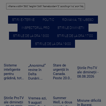
STIRI EXTERNE
POLITIC
ROMANIA, TE IUBESC!
INSPECTORUL PRO
STIRILE DIMINETII
STIRILE DE LA ORA 13:00
STIRILE DE LA ORA 17:00
STIRILE DE LA ORA 19:00
Sisteme
Stare de
„Anonimul”
Știrile ProTV
inteligente
urgență în
revine în
ale dimineții -
pentru
Canada.
Delta
08.08.2026
grădină, tot
Peste 20.000
Dunării.
mai căutate
de persoane
Festivalul
pe fondul
au fost
aduce filme
secetei. Cât
evacuate din
independente
costă și
calea
și proiecții
Știrile ProTV
Summer
Vremea azi,
cum
flăcărilor
sub cerul
Misiune dificilă
ale dimineții
Well, a doua
9 august
funcționează
liber
în Bucegi.