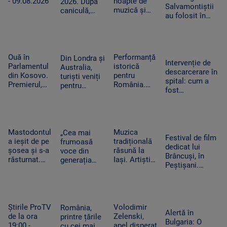
- 09.08.2026
noapte de
2026. După
Salvamontiștii
muzică și
caniculă,
au folosit în
distracție la
revin ploile în
premieră un
Buftea. Nick
mai multe
sistem special
Cave, cap de
regiuni
pentru doi
afiș în ultima
alpiniști blocați
seară
Ouă în
Performanță
Din Londra și
pe stâncă
Intervenție de
Parlamentul
istorică
Australia,
descarcerare în
din Kosovo.
pentru
turiști veniți
spital: cum a
Premierul,
România.
pentru
fost
atacat de o
Elevii
câteva
dezasamblat un
femeie-
români au
minute de
tocător pentru
politician din
obținut opt
întuneric.
a elibera mâna
opoziție în
medalii la
Evenimentul
unui băiețel din
timpul
Olimpiada
astronomic
Mastodontul
Muzica
„Cea mai
Reghin
Festival de film
negocierilor
de
al deceniului
a ieșit de pe
tradițională
frumoasă
dedicat lui
politice
Inteligență
șosea și s-a
răsună la
voce din
Brâncuși, în
Artificială
răsturnat.
Iași. Artiștii
generația
Peștișani.
Pompierii au
au adus pe
curentă”.
Organizatorul a
intervenit de
scenă
Fanii Lewis
dezvăluit
urgență
instrumente
Capaldi, în
temele
pentru a
vechi
extaz după
următoarelor
preveni un
concertul de
Știrile ProTV
Volodimir
România,
ediții
Alertă în
incendiu
la UNTOLD
de la ora
Zelenski,
printre țările
Bulgaria: O
19:00 -
apel disperat
cu cei mai