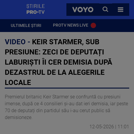
StirilePROTV
CAUTA
VOYO
TOATE 
PROTV NEWS LIVE
ULTIMELE ȘTIRI
VIDEO -
KEIR STARMER, SUB
PRESIUNE: ZECI DE DEPUTAȚI
LABURIȘTI ÎI CER DEMISIA DUPĂ
DEZASTRUL DE LA ALEGERILE
LOCALE
Premierul britanic Keir Starmer se confruntă cu presiuni
imense, după ce 4 consilieri și-au dat ieri demisia, iar peste
70 de deputați din partidul său i-au cerut public să
demisioneze.
12-05-2026 | 11:01