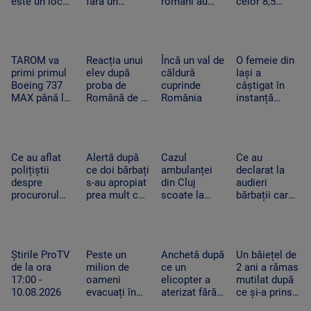
este un loc
fără un
români au
celor 8,5
| HARTĂ
unic în
guvern cu
adus țigări
milioane de
Europa - spun
puteri
din Bulgaria,
români care
pasionații de
depline. Nouă
unde sunt
au pensii
long-board
întâlnire la
mai ieftine.
private a
TAROM va
Reacția unui
Încă un val de
O femeie din
Palatul
Noi reguli și
depășit 100
primi primul
elev după
căldură
Iași a
Cotroceni
pentru alcool
de miliarde
Boeing 737
proba de
cuprinde
câștigat în
de lei
MAX până la
Română de la
România
instanță
finalul
Bacalaureatul
dreptul de a
acestei luni.
de toamnă.
avea un copil
Aeronava
„Era el trist,
prin fertilizare
„Mircea
dar uite ce
in vitro, după
Ce au aflat
Alertă după
Cazul
Ce au
Lucescu” a
ne-a întristat
moartea
polițiștii
ce doi bărbați
ambulanței
declarat la
trecut zborul
pe noi!”
soțului
despre
s-au apropiat
din Cluj
audieri
de test
procurorul
prea mult cu
scoate la
bărbații care
care a tras cu
o șalupă de
iveală
au atacat cu
pistolul spre
barjele
lacunele legii.
bâte și securi
ei în timp ce
scufundate în
Un clip fals
ambulanța
era urmărit.
Dunăre.
poate fi șters
din județul
Știrile ProTV
Peste un
Anchetă după
Un băiețel de
Filmul
Polițiștii au
de autorități
Cluj
de la ora
milion de
ce un
2 ani a rămas
scandalului
împânzit
abia după 10
17:00 -
oameni
elicopter a
mutilat după
zona
zile
10.08.2026
evacuați în
aterizat fără
ce și-a prins
China, din
să anunțe
mâna într-un