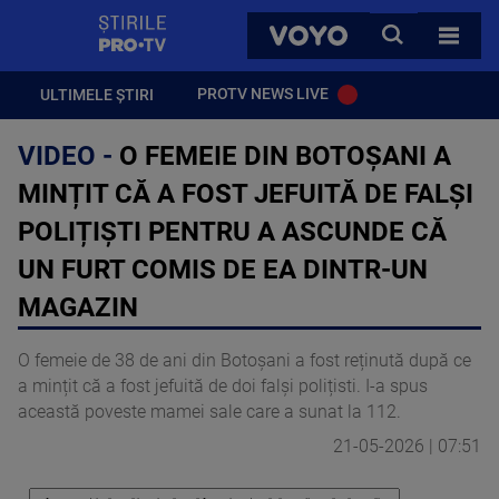
StirilePROTV
CAUTA
VOYO
TOATE 
PROTV NEWS LIVE
ULTIMELE ȘTIRI
VIDEO -
O FEMEIE DIN BOTOȘANI A
MINȚIT CĂ A FOST JEFUITĂ DE FALȘI
POLIȚIȘTI PENTRU A ASCUNDE CĂ
UN FURT COMIS DE EA DINTR-UN
MAGAZIN
O femeie de 38 de ani din Botoșani a fost reținută după ce
a mințit că a fost jefuită de doi falși polițisti. I-a spus
această poveste mamei sale care a sunat la 112.
21-05-2026 | 07:51