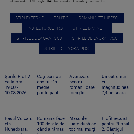
STIRI EXTERNE
POLITIC
ROMANIA, TE IUBESC!
INSPECTORUL PRO
STIRILE DIMINETII
STIRILE DE LA ORA 13:00
STIRILE DE LA ORA 17:00
STIRILE DE LA ORA 19:00
Știrile ProTV
Câți bani au
Avertizare
Un cutremur
de la ora
cheltuit în
pentru
cu
19:00 -
medie
românii care
magnitudinea
10.08.2026
participanții
merg în
7,4 pe scara
la Untold.
Spania să
Richter a
Peste 120 de
admire
zguduit vestul
milioane de
eclipsa totală
Columbiei
euro au
de soare.
Pasul Vulcan,
România face
Măsurile
Profit record
rămas în
Risc maxim
din
100 de zile de
luate după ce
pentru Pilonul
economia
de incendii
Hunedoara,
când a rămas
tot mai mulți
2. Câștigul
locală
devastatoare