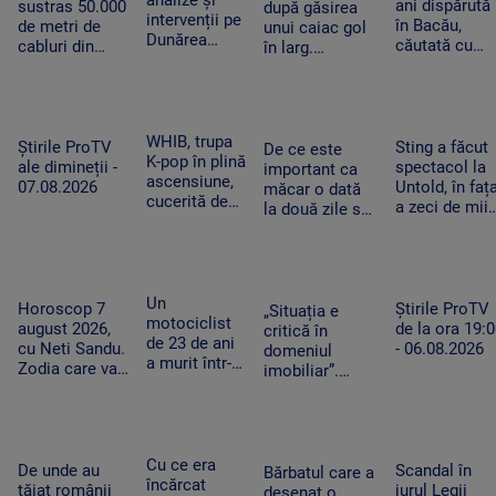
ani dispărută
imposibile
sustras 50.000
după găsirea
intervenții pe
în Bacău,
de metri de
unui caiac gol
Dunărea
căutată cu
cabluri din
în larg.
Veche, la
elicopterul.
parcuri de
Proprietarul a
Izvoarele
Operațiunea 
panouri solare
fost căutat de
fost extinsă
amplasate în
salvatori ore
după trei zile
judeţele
întregi
WHIB, trupa
Dâmboviţa,
Sting a făcut
Știrile ProTV
De ce este
K-pop în plină
Ilfov şi Giurgiu
spectacol la
ale dimineții -
important ca
ascensiune,
Untold, în faț
07.08.2026
măcar o dată
cucerită de
a zeci de mii
la două zile să
România:
de fani.
avem o oră de
„Este și mai
Artistul a
efort fizic.
frumoasă și
salutat
Mecanismul
mai
publicul în
care ne scapă
fermecătoare
Un
limba român
Știrile ProTV
de o boală grea
Horoscop 7
„Situația e
decât ne
motociclist
de la ora 19:
august 2026,
critică în
imaginam”
de 23 de ani
- 06.08.2026
cu Neti Sandu.
domeniul
a murit într-
Zodia care va
imobiliar”.
un accident
intra în banii
Românii cu
grav la
de rezervă
credite
Suceava. Nu
aprobate riscă
avea permis,
să le piardă din
iar vehiculul
Cu ce era
Scandal în
cauza
De unde au
Bărbatul care a
nu era
încărcat
jurul Legii
blocajului de la
tăiat românii
desenat o