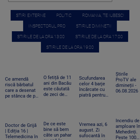
STIRI EXTERNE
POLITIC
ROMANIA, TE IUBESC!
INSPECTORUL PRO
STIRILE DIMINETII
STIRILE DE LA ORA 13:00
STIRILE DE LA ORA 17:00
STIRILE DE LA ORA 19:00
Știrile
O fetiță de 11
Scufundarea
Ce amendă
ProTV ale
ani din Bacău
celor 4 barje
riscă bărbatul
dimineții -
este căutată
încărcate cu
care a desenat
06.08.2026
de zeci de
piatră pentru
pe stânca de pe
polițiști,
redirecționarea
Transfăgărășan.
jandarmi și
curentului pe
Ar putea fi
pompieri, după
Dunărea Veche
obligat să
ce a dispărut
se va relua joi
șteargă „opera”
Incendiu de
de acasă
De ce este
Vremea azi, 6
Doctor de Grijă
amploare î
bine să bem
august. Zi
| Ediția 16 |
Mehedinți.
câte un pahar
sufocantă în
Telemedicina în
Peste 100