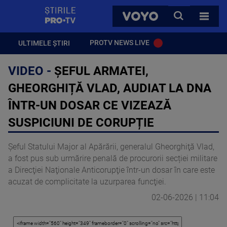
StirilePROTV
CAUTA
VOYO
TOATE 
PROTV NEWS LIVE
ULTIMELE ȘTIRI
VIDEO -
ȘEFUL ARMATEI,
GHEORGHIȚĂ VLAD, AUDIAT LA DNA
ÎNTR-UN DOSAR CE VIZEAZĂ
SUSPICIUNI DE CORUPȚIE
Şeful Statului Major al Apărării, generalul Gheorghiţă Vlad,
a fost pus sub urmărire penală de procurorii secției militare
a Direcţiei Naţionale Anticorupţie într-un dosar în care este
acuzat de complicitate la uzurparea funcţiei.
02-06-2026 | 11:04