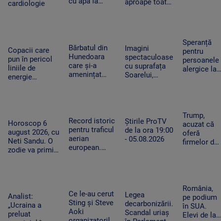
cu apă la
aproape toată
cardiologie
de hectare
fiecare oră în
țara, iar după-
de
zilele
amiază va
vegetație
caniculare și
ploua torențial
uscată au
cum ajută
în mai multe
fost
Speranță
organismul să
zone
Bărbatul din
Imagini
mistuite de
Copacii care
pentru
funcționeze
Hunedoara
spectaculoase
flăcări
pun în pericol
persoanele
care și-a
cu suprafața
liniile de
alergice la
amenințat
Soarelui,
energie
câini.
copilul de 2
surprinse în
electrică din
Cercetători
ani cu un
cele mai mici
Apuseni au fost
au creat
cutter a fost
detalii cu cel
tăiați, după
exemplare
reținut. „Nu
mai
pana uriașă de
care nu mai
Trump,
am vrut să fac
performant
Record istoric
curent din iarnă
Știrile ProTV
provoacă
Horoscop 6
acuzat că
rău”
telescop solar
pentru traficul
de la ora 19:00
alergii
august 2026, cu
oferă
din lume
aerian
- 05.08.2026
Neti Sandu. O
firmelor de
european.
zodie va primi
pe Wall
Aeroporturile
un bonus la
Street
operează la
locul de muncă
acces plătit
capacitate
în avans la
maximă și în
postările
România,
România
Ce le-au cerut
Legea
care pot
Analist:
pe podium
Sting și Steve
decarbonizării.
mișca
„Ucraina a
în SUA.
Aoki
Scandal uriaș
piețele
preluat
Elevi de la
organizatorilor