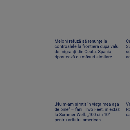
Meloni refuză să renunțe la
Ca
controalele la frontieră după valul
Su
de migranți din Ceuta. Spania
s
ripostează cu măsuri similare
ad
„Nu m-am simțit în viața mea așa
Vr
de bine” – fanii Two Feet, în extaz
Ro
la Summer Well. „100 din 10”
ca
pentru artistul american