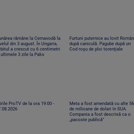
unărea rămâne la Cernavodă la
Furtuni puternice au lovit Român
velul din 3 august. În Ungaria,
după caniculă. Pagube după un
bitul a crescut cu 6 centimetri
Cod roşu de ploi torenţiale
 ultimele 3 zile la Paks
irile ProTV de la ora 19:00 -
Meta a fost amendată cu alte 5
7.08.2026
de milioane de dolari în SUA.
Compania a fost descrisă ca o
„pacoste publică"