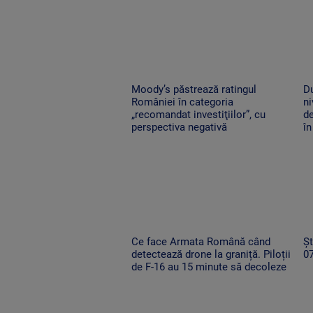
Moody’s păstrează ratingul
D
României în categoria
ni
„recomandat investiţiilor”, cu
de
perspectiva negativă
în
Ce face Armata Română când
Șt
detectează drone la graniță. Piloții
0
de F-16 au 15 minute să decoleze