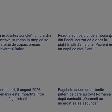
 în „Cartea Junglei”: un urs din
Reacția echipajului de ambulanț
ceava, surprins în timp ce se
din Bacău acuzat că a oprit la
carpină de copac, precum
piață în plină misiune. Pacient e
evăratul Baloo
un copil de nici 2 ani
emea azi, 8 august 2026.
Pagubele aduse de furtunile
mânia este împărțită între
puternice care au lovit România
niculă și furtună
după caniculă. „Oamenii au
încercat să se ascundă”