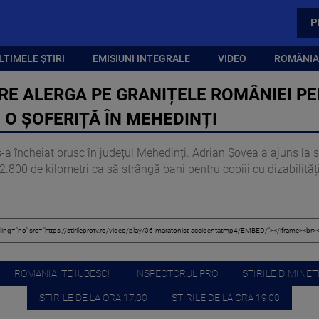
P
LTIMELE ȘTIRI
EMISIUNI INTEGRALE
VIDEO
ROMÂNIA,
RE ALERGA PE GRANIȚELE ROMÂNIEI PE
E O ȘOFERIȚĂ ÎN MEHEDINȚI
a încheiat brusc în județul Mehedinți. Adrian Șovea a ajuns la spi
2.800 de kilometri ca să strângă bani pentru copiii cu dizabilități
ROMANIA, TE IUBESC!
INSPECTORUL PRO
STIRILE DIMINETI
STIRILE DE LA ORA 17:00
STIRILE DE LA ORA 19:00