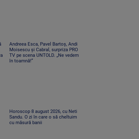
ă
Andreea Esca, Pavel Bartoș, Andi
Moisescu și Cabral, surpriza PRO
ra
TV pe scena UNTOLD. „Ne vedem
în toamnă!”
Horoscop 8 august 2026, cu Neti
Sandu. O zi în care o să cheltuim
cu măsură banii