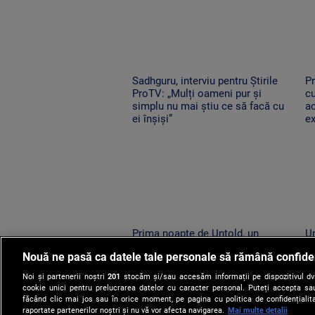
Sadhguru, interviu pentru Știrile
Pr
ProTV: „Mulți oameni pur și
cu
simplu nu mai știu ce să facă cu
a
ei înșiși”
e
Prima noapte de Untold, un
Un
succes uriaș. 120.000 de
R
Nouă ne pasă ca datele tale personale să rămână confide
participanți și un show memorabil
ne
susținut de Sting
î
Noi și partenerii noștri
201
stocăm și/sau accesăm informații pe dispozitivul dvs.
cookie unici pentru prelucrarea datelor cu caracter personal. Puteți accepta sau
făcând clic mai jos sau în orice moment, pe pagina cu politica de confidențialita
raportate partenerilor noștri și nu vă vor afecta navigarea.
Mai multe detalii