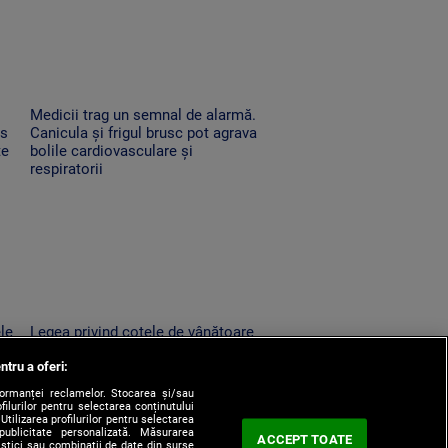
Medicii trag un semnal de alarmă.
es
Canicula și frigul brusc pot agrava
te
bolile cardiovasculare și
respiratorii
ele
Legea privind cotele de vânătoare
la urs, retrimisă în Parlament.
ntru a oferi:
un
Modificările solicitate de Nicușor
Dan
formanței reclamelor. Stocarea și/sau
filurilor pentru selectarea conținutului
Utilizarea profilurilor pentru selectarea
 publicitate personalizată. Măsurarea
ACCEPT TOATE
tistici sau combinații de date din surse