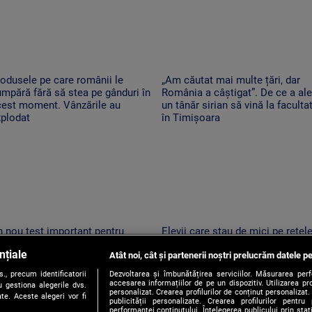
odusele pe care românii le
„Am căutat mai multe țări, dar
mpără fără să stea pe gânduri în
România a câștigat”. De ce a al
cest moment. Vânzările au
un tânăr sirian să vină la faculta
xplodat
în Timișoara
 nou test important pentru
Elevii care stau de mici pe rețel
omânia. Moody's va anunța dacă
de socializare vor avea rezultate
nțiale
 retrogradează la „junk”. Ce ar
Atât noi, cât și partenerii noștri prelucrăm datele pe
mai proaste la școală. Ce arată 
nsemna acest lucru
studiu
, precum identificatorii
Dezvoltarea și îmbunătățirea serviciilor. Măsurarea per
accesarea informațiilor de pe un dispozitiv. Utilizarea pro
 gestiona alegerile dvs.
personalizat. Crearea profilurilor de conținut personalizat. 
te. Aceste alegeri vor fi
publicității personalizate. Crearea profilurilor pentru
performanței conținutului. Înțelegerea publicului prin sta