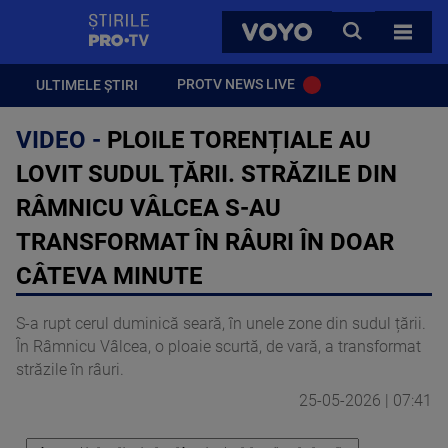
StirilePROTV
CAUTA
VOYO
TOATE 
PROTV NEWS LIVE
ULTIMELE ȘTIRI
VIDEO -
PLOILE TORENȚIALE AU
LOVIT SUDUL ȚĂRII. STRĂZILE DIN
RÂMNICU VÂLCEA S-AU
TRANSFORMAT ÎN RÂURI ÎN DOAR
CÂTEVA MINUTE
S-a rupt cerul duminică seară, în unele zone din sudul țării.
În Râmnicu Vâlcea, o ploaie scurtă, de vară, a transformat
străzile în râuri.
25-05-2026 | 07:41