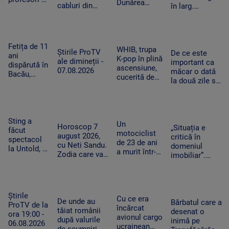
Dunărea
cabluri din
în larg.
a rănit zeci
Veche, la
parcuri de
Proprietarul a
de oameni
Izvoarele
panouri solare
fost căutat de
în
amplasate în
salvatori ore
Thailanda,
judeţele
întregi
după ce își
Fetița de 11
WHIB, trupa
Dâmboviţa,
Știrile ProTV
De ce este
omorâse
ani
K-pop în plină
Ilfov şi Giurgiu
ale dimineții -
important ca
bunicii
dispărută în
ascensiune,
07.08.2026
măcar o dată
Bacău,
cucerită de
la două zile să
căutată cu
România:
avem o oră de
elicopterul.
„Este și mai
efort fizic.
Operațiunea
frumoasă și
Mecanismul
a fost
mai
care ne scapă
extinsă
Sting a
fermecătoare
Un
de o boală grea
Horoscop 7
„Situația e
după trei
făcut
decât ne
motociclist
august 2026,
critică în
zile
spectacol
imaginam”
de 23 de ani
cu Neti Sandu.
domeniul
la Untold, în
a murit într-
Zodia care va
imobiliar”.
fața a zeci
un accident
intra în banii
Românii cu
de mii de
grav la
de rezervă
credite
fani.
Suceava. Nu
aprobate riscă
Artistul a
avea permis,
să le piardă din
salutat
Știrile
iar vehiculul
Cu ce era
cauza
De unde au
Bărbatul care a
publicul în
ProTV de la
nu era
încărcat
blocajului de la
tăiat românii
desenat o
limba
ora 19:00 -
înmatriculat
avionul cargo
ANCPI
după valurile
inimă pe
română
06.08.2026
ucrainean