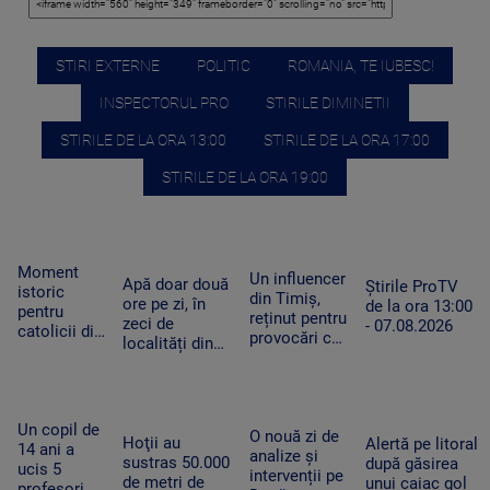
STIRI EXTERNE
POLITIC
ROMANIA, TE IUBESC!
INSPECTORUL PRO
STIRILE DIMINETII
STIRILE DE LA ORA 13:00
STIRILE DE LA ORA 17:00
STIRILE DE LA ORA 19:00
Moment
Un influencer
Apă doar două
Știrile ProTV
istoric
din Timiș,
ore pe zi, în
de la ora 13:00
pentru
reținut pentru
zeci de
- 07.08.2026
catolicii din
provocări cu
localități din
România.
tentă sexuală
Mureș.
Relicva
pe TikTok
Localnicii sunt
Sfântului
revoltați: apa
Francisc
de la robinet
din Assisi a
Un copil de
O nouă zi de
vine la ore
Hoţii au
Alertă pe litoral
ajuns la
14 ani a
analize și
imposibile
sustras 50.000
după găsirea
Arad
ucis 5
intervenții pe
de metri de
unui caiac gol
profesori și