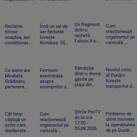
Colegiului
titularizare va
Untold.
din cauza
„Tudor
obține un post
Festivalul va
voturilor PSD
Vianu” au
pe perioadă
începe joi
și AUR, privind
obținut 39
nedeterminată
centralele pe
Un fragment
de medalii la
Cum
Reclame
Încă un val de
cărbune
dintr-o
Olimpiada
reacționează
stinse
aer fierbinte
rachetă
NEO
organismul pe
noaptea, aer
lovește
Falcon 9 s-a
Science
caniculă.
condiționat
România. 55
izbit de
Temperatura
limitat și
de grade la
Lună. Ce au
resimțită
autobuze
nivelul
descoperit
poate depăși
electrice
asfaltului în
oamenii de
50 de grade.
neîncărcate la
Timișoara.
Rămășițe
știință după
Nivelul critic
Cum ne
Ce avere are
Fermierii
ore de vârf.
„Aerul devine
dintr-o dronă
impact
al Dunării
protejăm
Mirabela
avertizează
Cum
irespirabil”
găsite pe
lovește
Grădinaru,
asupra
economisesc
plaja din
transportul de
partenera
scumpirilor și
magazinele
Mamaia. Ce
mărfuri. Ce
președintelui.
lipsei unor
i-a convins
înseamnă
Câți bani a
produse din
pe turiștii
prăbușirea
încasat anul
cauza secetei.
care au
traficului
trecut
„Avem deja de
Știrile ProTV
văzut-o să
Probleme de
fluvial pentru
Cât timp
Cum
achitat facturi
de la ora
sune la 112
ultim moment
economie
câștigă un
reacționează
uriașe”
17:00 -
la operațiunea
șofer care
organismul pe
05.08.2026
de pe Dunăre.
depășește
caniculă.
Lipsa
limita de
Temperatura