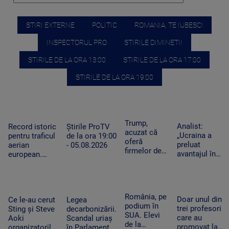
STIRI EXTERNE
POLITIC
ROMANIA, TE IUBESC!
INSPECTORUL PRO
STIRILE DIMINETII
STIRILE DE LA ORA 13:00
STIRILE DE LA ORA 17:00
STIRILE DE LA ORA 19:00
Trump,
Analist:
Record istoric
Știrile ProTV
acuzat că
„Ucraina a
pentru traficul
de la ora 19:00
oferă
preluat
aerian
- 05.08.2026
firmelor de
avantajul în
european.
pe Wall
războiul
Aeroporturile
Street acces
dronelor și
operează la
plătit în
pune presiune
capacitate
avans la
pe Rusia”.
maximă și în
România, pe
postările
Doar unul din
Cum schimbă
Ce le-au cerut
Legea
România
podium în
care pot
trei profesori
acest lucru
Sting și Steve
decarbonizării.
SUA. Elevi
mișca
care au
războiul
Aoki
Scandal uriaș
de la
piețele
promovat la
organizatorilor
în Parlament,