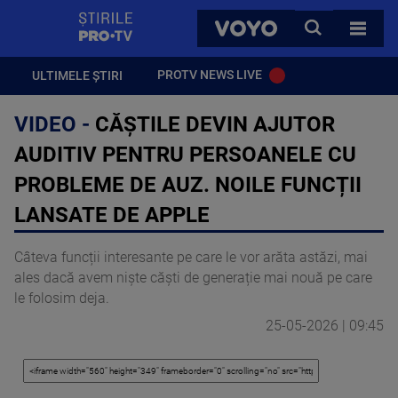
StirilePROTV
CAUTA
VOYO
TOATE 
PROTV NEWS LIVE
ULTIMELE ȘTIRI
VIDEO -
CĂȘTILE DEVIN AJUTOR
AUDITIV PENTRU PERSOANELE CU
PROBLEME DE AUZ. NOILE FUNCȚII
LANSATE DE APPLE
Câteva funcții interesante pe care le vor arăta astăzi, mai
ales dacă avem niște căști de generație mai nouă pe care
le folosim deja.
25-05-2026 | 09:45