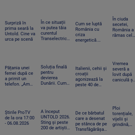
ar putea crea
noapte, PSD s-a
cursă spre
contestat la
un precedent.
trezit că mai
Antalya. O
CCR
Ghid de turism:
are încă 300 de
cisternă cu
„Nu este
amendamente”
combustibi
În ciuda
singurul”
În ce situații
Surpriză în
nu a ajuns
Cum se luptă
secetei,
va putea tăia
prima seară la
la timp
România cu
România a
curentul
Untold. Cine va
criza
rămas cel
Transelectrica.
urca pe scenă
energetică.
mai mare
Bolojan:
Orașele au
exportator
„Cetățenii nu
devenit mai
de grâu din
vor fi limitați,
întunecate. „Nu
UE.
doar clienții
înseamnă că
Recoltele
Vremea
industriali”
Soluția finală
trebuie să ne
Pățania unei
au atins
Italienii, cehii și
severă a
pentru
întoarcem în
femei după ce
niveluri
croații
lovit după
devierea
beznă”
a primit un
record
agonizează la
caniculă și
Dunării. Cum
telefon. „Am
peste 40 de
secetă. Do
vor fi
început să
grade Celsius.
bărbați au
scufundate
tremur când
În Slovacia,
fost loviți
barjele care
am auzit că e
debitul Dunării
de trăsnet
trebuie să
vorba despre
are cel mai
în timp ce
Ploi
salveze
așa ceva”
A început
scăzut nivel
Știrile ProTV
se răcorea
De ce bărbatul
torențiale,
Reactorul 2 de
UNTOLD 2026.
de la ora 17:00
în Mureș
care a desenat
vijelii și
la Cernavodă
Sting și peste
- 06.08.2026
pe stânca de pe
grindină,
200 de artiști
Transfăgărășan
după o
urcă pe cele
ar putea fi