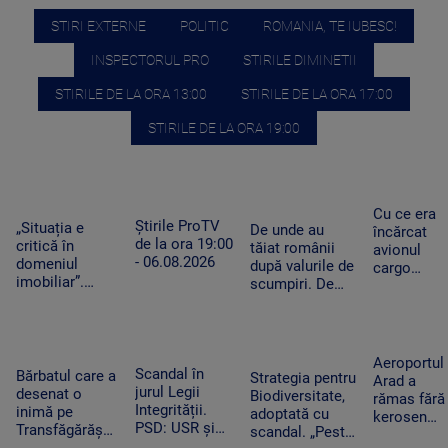
STIRI EXTERNE
POLITIC
ROMANIA, TE IUBESC!
INSPECTORUL PRO
STIRILE DIMINETII
STIRILE DE LA ORA 13:00
STIRILE DE LA ORA 17:00
STIRILE DE LA ORA 19:00
Cu ce era
Știrile ProTV
„Situația e
De unde au
încărcat
de la ora 19:00
critică în
tăiat românii
avionul
- 06.08.2026
domeniul
după valurile de
cargo
imobiliar”.
scumpiri. De
ucrainean
Românii cu
jumătate de an
Antonov
credite
pun tot mai
lângă care
aprobate riscă
puține produse
s-a găsit o
să le piardă din
în coșul de
dronă cu
Aeroportul
cauza
Scandal în
cumpărături
Bărbatul care a
bombă pe
Strategia pentru
Arad a
blocajului de la
jurul Legii
desenat o
aeroportul
Biodiversitate,
rămas fără
ANCPI
Integrității.
inimă pe
din Leipzig
adoptată cu
kerosen
PSD: USR și
Transfăgărășan
scandal. „Peste
pentru o
PNL au