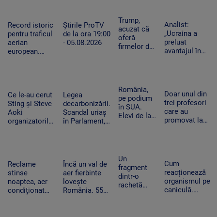
au creat
locul de
cutter a fost
detalii cu cel
exemplare
muncă
reținut. „Nu
mai
Trump,
care nu mai
Analist:
Record istoric
Știrile ProTV
am vrut să fac
performant
acuzat că
provoacă
„Ucraina a
pentru traficul
de la ora 19:00
rău”
telescop solar
oferă
alergii
preluat
aerian
- 05.08.2026
din lume
firmelor de
avantajul în
european.
pe Wall
războiul
Aeroporturile
Street
dronelor și
operează la
acces plătit
pune presiune
capacitate
în avans la
pe Rusia”.
maximă și în
România,
postările
Doar unul din
Cum schimbă
Ce le-au cerut
Legea
România
pe podium
care pot
trei profesori
acest lucru
Sting și Steve
decarbonizării.
în SUA.
mișca
care au
războiul
Aoki
Scandal uriaș
Elevi de la
piețele
promovat la
organizatorilor
în Parlament,
Colegiului
titularizare va
Untold.
din cauza
„Tudor
obține un post
Festivalul va
voturilor PSD
Vianu” au
pe perioadă
începe joi
și AUR, privind
obținut 39
nedeterminată
centralele pe
Un
de medalii
Cum
Reclame
Încă un val de
cărbune
fragment
la
reacționează
stinse
aer fierbinte
dintr-o
Olimpiada
organismul pe
noaptea, aer
lovește
rachetă
NEO
caniculă.
condiționat
România. 55
Falcon 9 s-
Science
Temperatura
limitat și
de grade la
a izbit de
resimțită
autobuze
nivelul
Lună. Ce au
poate depăși
electrice
asfaltului în