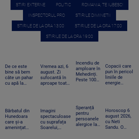
STIRI EXTERNE
POLITIC
ROMANIA, TE IUBESC!
INSPECTORUL PRO
STIRILE DIMINETII
STIRILE DE LA ORA 13:00
STIRILE DE LA ORA 17:00
STIRILE DE LA ORA 19:00
Incendiu de
Copacii care
De ce este
Vremea azi, 6
amploare în
pun în pericol
bine să bem
august. Zi
Mehedinți.
liniile de
câte un pahar
sufocantă în
Peste 100
energie
cu apă la
aproape toată
de hectare
electrică din
fiecare oră în
țara, iar după-
de
Apuseni au
zilele
amiază va
vegetație
fost tăiați,
caniculare și
ploua torențial
uscată au
după pana
cum ajută
în mai multe
Speranță
fost
Horoscop 6
uriașă de
Bărbatul din
Imagini
organismul să
zone
pentru
mistuite de
august 2026,
curent din
Hunedoara
spectaculoase
funcționeze
persoanele
flăcări
cu Neti
iarnă
care și-a
cu suprafața
alergice la
Sandu. O
amenințat
Soarelui,
câini.
zodie va primi
copilul de 2
surprinse în
Cercetătorii
un bonus la
ani cu un
cele mai mici