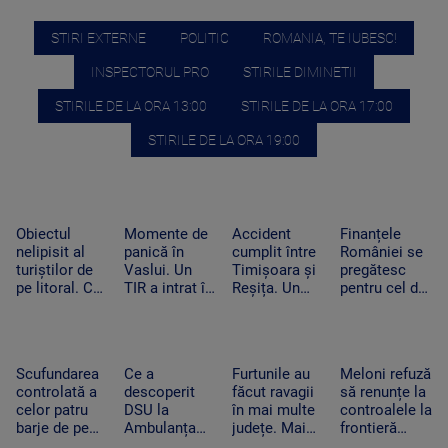
STIRI EXTERNE
POLITIC
ROMANIA, TE IUBESC!
INSPECTORUL PRO
STIRILE DIMINETII
STIRILE DE LA ORA 13:00
STIRILE DE LA ORA 17:00
STIRILE DE LA ORA 19:00
Obiectul
Momente de
Accident
Finanțele
nelipisit al
panică în
cumplit între
României se
turiștilor de
Vaslui. Un
Timișoara și
pregătesc
pe litoral. Ce
TIR a intrat în
Reșița. Un
pentru cel de-
riscuri există
bucătăria
șofer a murit
al treilea test.
dacă stă prea
unei familii.
carbonizat
Standard &
mult la soare
Oamenii
după ce s-a
Poor’s decide
dormeau în
izbit cu
dacă scapăm
Scufundarea
Ce a
Furtunile au
Meloni refuză
camera
mașina
de „junk”
controlată a
descoperit
făcut ravagii
să renunțe la
alăturată
frontal de un
celor patru
DSU la
în mai multe
controalele la
TIR
barje de pe
Ambulanța
județe. Mai
frontieră
Dunăre
Bacău după
mulți copaci
după valul de