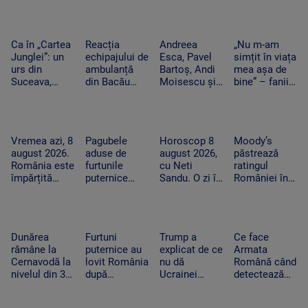
continuă.
ce o mamă a
au fost
migranți din
Motivul
acuzat că un
doborâți și
Ceuta. Spania
pentru sunt
echipaj s-a
zeci de
ripostează cu
Ca în „Cartea
Reacția
Andreea
„Nu m-am
coborâte
oprit la piață
mașini au
măsuri
Junglei”: un
echipajului de
Esca, Pavel
simțit în viața
treptat în apă
în timpul unei
fost avariate
similare
urs din
ambulanță
Bartoș, Andi
mea așa de
misiuni
Suceava,
din Bacău
Moisescu și
bine” – fanii
surprins în
acuzat că a
Cabral,
Two Feet, în
timp ce se
oprit la piață
surpriza PRO
extaz la
scarpină de
în plină
TV pe scena
Summer
copac,
misiune.
UNTOLD. „Ne
Well. „100 din
Vremea azi, 8
Pagubele
Horoscop 8
Moody’s
precum
Pacient era
vedem în
10” pentru
august 2026.
aduse de
august 2026,
păstrează
adevăratul
un copil de
toamnă!”
artistul
România este
furtunile
cu Neti
ratingul
Baloo
nici 2 ani
american
împărțită
puternice
Sandu. O zi în
României în
între caniculă
care au lovit
care o să
categoria
și furtună
România
cheltuim cu
„recomandat
după
măsură banii
investiţiilor”,
caniculă.
cu
Dunărea
Furtuni
Trump a
Ce face
„Oamenii au
perspectiva
rămâne la
puternice au
explicat de ce
Armata
încercat să
negativă
Cernavodă la
lovit România
nu dă
Română când
se ascundă”
nivelul din 3
după
Ucrainei
detectează
august. În
caniculă.
rachete
drone la
Ungaria,
Pagube după
pentru
graniță.