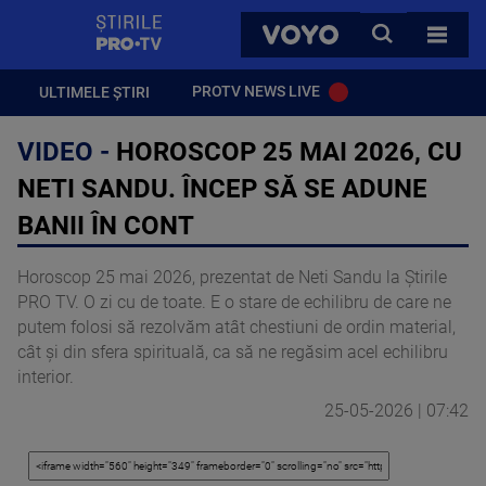
StirilePROTV
CAUTA
VOYO
TOATE 
PROTV NEWS LIVE
ULTIMELE ȘTIRI
VIDEO -
HOROSCOP 25 MAI 2026, CU
NETI SANDU. ÎNCEP SĂ SE ADUNE
BANII ÎN CONT
Horoscop 25 mai 2026, prezentat de Neti Sandu la Știrile
PRO TV. O zi cu de toate. E o stare de echilibru de care ne
putem folosi să rezolvăm atât chestiuni de ordin material,
cât și din sfera spirituală, ca să ne regăsim acel echilibru
interior.
25-05-2026 | 07:42