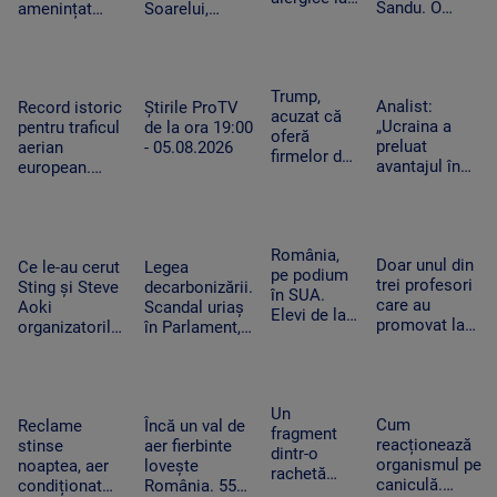
Sandu. O
amenințat
Soarelui,
câini.
zodie va primi
copilul de 2
surprinse în
Cercetătorii
un bonus la
ani cu un
cele mai mici
au creat
locul de
cutter a fost
detalii cu cel
exemplare
muncă
reținut. „Nu
mai
Trump,
care nu mai
Analist:
Record istoric
Știrile ProTV
am vrut să fac
performant
acuzat că
provoacă
„Ucraina a
pentru traficul
de la ora 19:00
rău”
telescop solar
oferă
alergii
preluat
aerian
- 05.08.2026
din lume
firmelor de
avantajul în
european.
pe Wall
războiul
Aeroporturile
Street
dronelor și
operează la
acces plătit
pune presiune
capacitate
în avans la
pe Rusia”.
maximă și în
România,
postările
Doar unul din
Cum schimbă
Ce le-au cerut
Legea
România
pe podium
care pot
trei profesori
acest lucru
Sting și Steve
decarbonizării.
în SUA.
mișca
care au
războiul
Aoki
Scandal uriaș
Elevi de la
piețele
promovat la
organizatorilor
în Parlament,
Colegiului
titularizare va
Untold.
din cauza
„Tudor
obține un post
Festivalul va
voturilor PSD
Vianu” au
pe perioadă
începe joi
și AUR, privind
obținut 39
nedeterminată
centralele pe
Un
de medalii
Cum
Reclame
Încă un val de
cărbune
fragment
la
reacționează
stinse
aer fierbinte
dintr-o
Olimpiada
organismul pe
noaptea, aer
lovește
rachetă
NEO
caniculă.
condiționat
România. 55
Falcon 9 s-
Science