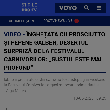
StirilePROTV
CAUTA
VOYO
TOATE 
PROTV NEWS LIVE
ULTIMELE ȘTIRI
VIDEO -
ÎNGHEȚATA CU PROSCIUTTO
ȘI PEPENE GALBEN, DESERTUL
SURPRIZĂ DE LA FESTIVALUL
CARNIVORILOR: „GUSTUL ESTE MAI
PROFUND”
Iubitorii preparatelor din carne au fost așteptați în weekend
la Festivalul Carnivorilor, organizat pentru prima dată la
Târgu Mureș.
18-05-2026 | 09:25