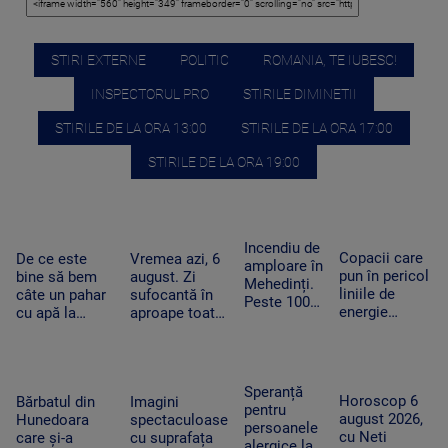
STIRI EXTERNE
POLITIC
ROMANIA, TE IUBESC!
INSPECTORUL PRO
STIRILE DIMINETII
STIRILE DE LA ORA 13:00
STIRILE DE LA ORA 17:00
STIRILE DE LA ORA 19:00
Incendiu de
Copacii care
De ce este
Vremea azi, 6
amploare în
pun în pericol
bine să bem
august. Zi
Mehedinți.
liniile de
câte un pahar
sufocantă în
Peste 100
energie
cu apă la
aproape toată
de hectare
electrică din
fiecare oră în
țara, iar după-
de
Apuseni au
zilele
amiază va
vegetație
fost tăiați,
caniculare și
ploua torențial
uscată au
după pana
cum ajută
în mai multe
Speranță
fost
Horoscop 6
uriașă de
Bărbatul din
Imagini
organismul să
zone
pentru
mistuite de
august 2026,
curent din
Hunedoara
spectaculoase
funcționeze
persoanele
flăcări
cu Neti
iarnă
care și-a
cu suprafața
alergice la