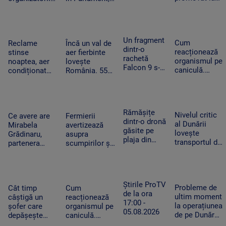
Colegiului
titularizare va
Untold.
din cauza
„Tudor
obține un post
Festivalul va
voturilor PSD
Vianu” au
pe perioadă
începe joi
și AUR, privind
obținut 39
nedeterminată
centralele pe
Un fragment
de medalii la
Cum
Reclame
Încă un val de
cărbune
dintr-o
Olimpiada
reacționează
stinse
aer fierbinte
rachetă
NEO
organismul pe
noaptea, aer
lovește
Falcon 9 s-a
Science
caniculă.
condiționat
România. 55
izbit de
Temperatura
limitat și
de grade la
Lună. Ce au
resimțită
autobuze
nivelul
descoperit
poate depăși
electrice
asfaltului în
oamenii de
50 de grade.
neîncărcate la
Timișoara.
Rămășițe
știință după
Nivelul critic
Cum ne
Ce avere are
Fermierii
ore de vârf.
„Aerul devine
dintr-o dronă
impact
al Dunării
protejăm
Mirabela
avertizează
Cum
irespirabil”
găsite pe
lovește
Grădinaru,
asupra
economisesc
plaja din
transportul de
partenera
scumpirilor și
magazinele
Mamaia. Ce
mărfuri. Ce
președintelui.
lipsei unor
i-a convins
înseamnă
Câți bani a
produse din
pe turiștii
prăbușirea
încasat anul
cauza secetei.
care au
traficului
trecut
„Avem deja de
Știrile ProTV
văzut-o să
Probleme de
fluvial pentru
Cât timp
Cum
achitat facturi
de la ora
sune la 112
ultim moment
economie
câștigă un
reacționează
uriașe”
17:00 -
la operațiunea
șofer care
organismul pe
05.08.2026
de pe Dunăre.
depășește
caniculă.
Lipsa
limita de
Temperatura