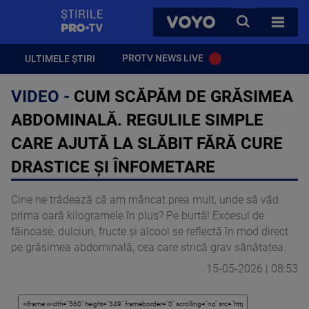
StirilePROTV
CAUTA
VOYO
TOATE 
PROTV NEWS LIVE
ULTIMELE ȘTIRI
VIDEO -
CUM SCĂPĂM DE GRĂSIMEA
ABDOMINALĂ. REGULILE SIMPLE
CARE AJUTĂ LA SLĂBIT FĂRĂ CURE
DRASTICE ȘI ÎNFOMETARE
Cine ne trădează că am mâncat prea mult, unde să văd
prima oară kilogramele în plus? Pe burtă! Excesul de
făinoase, dulciuri, fructe și alcool se reflectă în mod direct
pe grăsimea abdominală, cea care strică grav sănătatea.
15-05-2026 | 08:53