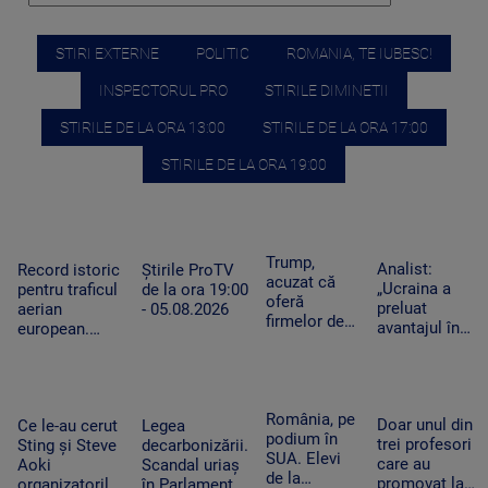
STIRI EXTERNE
POLITIC
ROMANIA, TE IUBESC!
INSPECTORUL PRO
STIRILE DIMINETII
STIRILE DE LA ORA 13:00
STIRILE DE LA ORA 17:00
STIRILE DE LA ORA 19:00
Trump,
Analist:
Record istoric
Știrile ProTV
acuzat că
„Ucraina a
pentru traficul
de la ora 19:00
oferă
preluat
aerian
- 05.08.2026
firmelor de
avantajul în
european.
pe Wall
războiul
Aeroporturile
Street acces
dronelor și
operează la
plătit în
pune presiune
capacitate
avans la
pe Rusia”.
maximă și în
România, pe
postările
Doar unul din
Cum schimbă
Ce le-au cerut
Legea
România
podium în
care pot
trei profesori
acest lucru
Sting și Steve
decarbonizării.
SUA. Elevi
mișca
care au
războiul
Aoki
Scandal uriaș
de la
piețele
promovat la
organizatorilor
în Parlament,