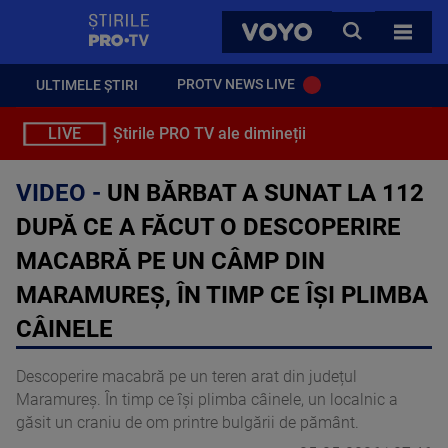
StirilePROTV
CAUTA
VOYO
TOATE 
PROTV NEWS LIVE
ULTIMELE ȘTIRI
LIVE
Știrile PRO TV ale dimineții
VIDEO -
UN BĂRBAT A SUNAT LA 112
DUPĂ CE A FĂCUT O DESCOPERIRE
MACABRĂ PE UN CÂMP DIN
MARAMUREȘ, ÎN TIMP CE ÎȘI PLIMBA
CÂINELE
Descoperire macabră pe un teren arat din județul
Maramureș. În timp ce își plimba câinele, un localnic a
găsit un craniu de om printre bulgării de pământ.