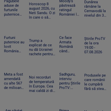
misiune.
Well. „100
Pagubele
Moody’s
Dunărea
toamnă!”
Horoscop 8
Pacient era
din 10”
aduse de
păstrează
rămâne la
august 2026, cu
un copil de
pentru
furtunile
ratingul
Cernavodă la
Neti Sandu. O zi
nici 2 ani
artistul
puternice
României în
nivelul din 3
în care o să
american
care au lovit
categoria
august. În
cheltuim cu
România
„recomandat
Ungaria,
măsură banii
după
investiţiilor”,
debitul a
caniculă.
cu
crescut cu 6
„Oamenii au
perspectiva
Furtuni
Ce face
centimetri în
Știrile ProTV
Trump a
încercat să
negativă
puternice au
Armata
ultimele 3
de la ora
explicat de ce
se ascundă”
lovit
Română
zile la Paks
19:00 -
nu dă Ucrainei
România
când
07.08.2026
rachete pentru
după
detectează
Patriot: Nici
caniculă.
drone la
Pentagonul nu
Pagube după
graniță.
mai are foarte
un Cod roşu
Piloții de F-
multe
de ploi
16 au 15
Meta a fost
Sadhguru,
Produsele pe
Noi recorduri
torenţiale
minute să
amendată
interviu
care românii
de temperatură
decoleze
cu alte 567
pentru Știrile
le cumpără
în Europa. Cea
de milioane
ProTV:
fără să stea
mai caldă zi din
de dolari în
„Mulți
pe gânduri în
istoria
SUA.
oameni pur
acest
Slovaciei. În
Compania a
și simplu nu
moment.
Italia au fost 48
fost
mai știu ce
Vânzările au
de grade
descrisă ca
să facă cu ei
„Am căutat
Prima
explodat