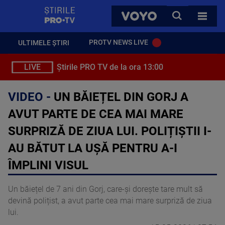
StirilePROTV
CAUTA
VOYO
TOATE 
PROTV NEWS LIVE
ULTIMELE ȘTIRI
LIVE
Știrile PRO TV de la ora 13:00
VIDEO -
UN BĂIEȚEL DIN GORJ A
AVUT PARTE DE CEA MAI MARE
SURPRIZĂ DE ZIUA LUI. POLIȚIȘTII I-
AU BĂTUT LA UȘĂ PENTRU A-I
ÎMPLINI VISUL
Un băiețel de 7 ani din Gorj, care-și dorește tare mult să
devină polițist, a avut parte cea mai mare surpriză de ziua
lui.