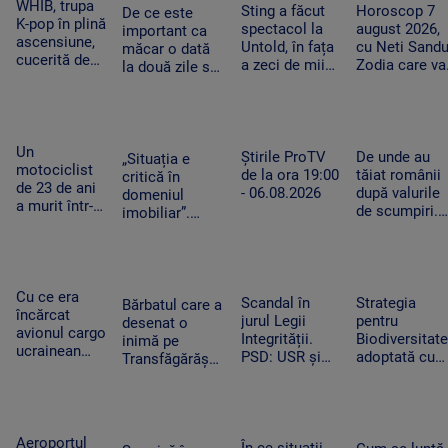
WHIB, trupa
Sting a făcut
Horoscop 7
De ce este
K-pop în plină
spectacol la
august 2026,
important ca
ascensiune,
Untold, în fața
cu Neti Sandu
măcar o dată
cucerită de
a zeci de mii
Zodia care va
la două zile să
România:
de fani.
intra în banii
avem o oră de
„Este și mai
Artistul a
de rezervă
efort fizic.
frumoasă și
salutat
Mecanismul
mai
publicul în
care ne scapă
fermecătoare
Un
limba română
Știrile ProTV
de o boală grea
De unde au
„Situația e
decât ne
motociclist
de la ora 19:00
tăiat românii
critică în
imaginam”
de 23 de ani
- 06.08.2026
după valurile
domeniul
a murit într-
de scumpiri.
imobiliar”.
un accident
De jumătate
Românii cu
grav la
de an pun tot
credite
Suceava. Nu
mai puține
aprobate riscă
avea permis,
produse în
să le piardă din
iar vehiculul
Cu ce era
coșul de
Scandal în
cauza
Strategia
Bărbatul care a
nu era
încărcat
cumpărături
jurul Legii
blocajului de la
pentru
desenat o
înmatriculat
avionul cargo
Integrității.
ANCPI
Biodiversitate
inimă pe
ucrainean
PSD: USR și
adoptată cu
Transfăgărășan
Antonov
PNL au
scandal.
ar putea crea
lângă care s-
contestat la
„Peste noapte
un precedent.
a găsit o
CCR
PSD s-a trezit
Ghid de turism:
dronă cu
că mai are
„Nu este
bombă pe
Aeroportul
încă 300 de