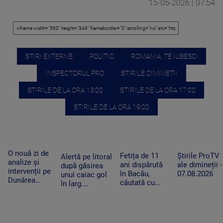
15-05-2026 | 07:54
STIRI EXTERNE
POLITIC
ROMANIA, TE IUBESC!
INSPECTORUL PRO
STIRILE DIMINETII
STIRILE DE LA ORA 13:00
STIRILE DE LA ORA 17:00
STIRILE DE LA ORA 19:00
O nouă zi de
Fetița de 11
Știrile ProTV
Alertă pe litoral
analize și
ani dispărută
ale dimineții -
după găsirea
intervenții pe
în Bacău,
07.08.2026
unui caiac gol
Dunărea
căutată cu
în larg.
Veche, la
elicopterul.
Proprietarul a
Izvoarele
Operațiunea a
fost căutat de
fost extinsă
salvatori ore
după trei zile
întregi