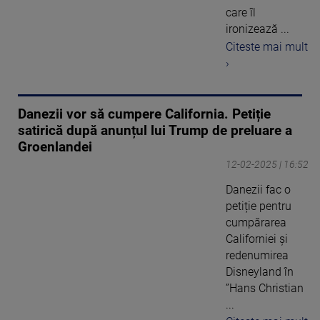
care îl
ironizează ...
Citeste mai mult
›
Danezii vor să cumpere California. Petiție
satirică după anunțul lui Trump de preluare a
Groenlandei
12-02-2025 | 16:52
Danezii fac o
petiție pentru
cumpărarea
Californiei și
redenumirea
Disneyland în
”Hans Christian
...