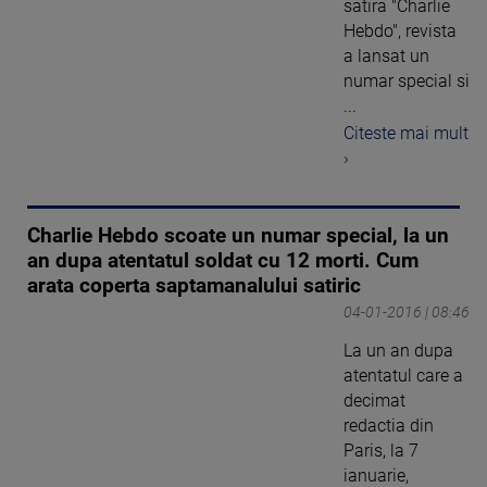
satira "Charlie
Hebdo", revista
a lansat un
numar special si
...
Citeste mai mult
›
Charlie Hebdo scoate un numar special, la un
an dupa atentatul soldat cu 12 morti. Cum
arata coperta saptamanalului satiric
04-01-2016 | 08:46
La un an dupa
atentatul care a
decimat
redactia din
Paris, la 7
ianuarie,