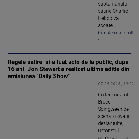
saptamanalul
satiric Charlie
Hebdo va
scoate ...
Citeste mai mult
›
Regele satirei si-a luat adio de la public, dupa
16 ani. Jon Stewart a realizat ultima editie din
emisiunea "Daily Show"
07-08-2015 | 13:21
Cu legendarul
Bruce
Spingtseen pe
scena si ovatii
dezlantuite,
umoristul
american Jon