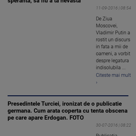
speranta, sa fiu a ta nevasta"
11-09-2016 | 08:54
De Ziua
Moscovei,
Vladimir Putin a
rostit un discurs
in fata a mii de
oameni, a vorbit
despre legatura
indisolubila ...
Citeste mai mult
›
Presedintele Turciei, ironizat de o publicatie
germana. Cum arata coperta cu tenta obscena
pe care apare Erdogan. FOTO
30-07-2016 | 08:22
Publicatia