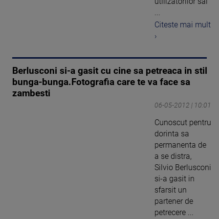
utilizatorilor sai
...
Citeste mai mult
›
Berlusconi si-a gasit cu cine sa petreaca in stil
bunga-bunga.Fotografia care te va face sa
zambesti
06-05-2012 | 10:01
Cunoscut pentru
dorinta sa
permanenta de
a se distra,
Silvio Berlusconi
si-a gasit in
sfarsit un
partener de
petrecere ...