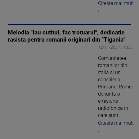
Citeste mai mult
›
Melodia "Iau cutitul, fac trotuarul", dedicatie
rasista pentru romanii originari din "Tigania"
12-11-2011 | 13:31
Comunitatea
romanilor din
Italia si un
consilier al
Primariei Romei
denunta o
emisiune
radiofonica in
care sunt ...
Citeste mai mult
›