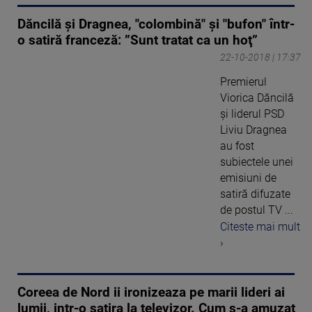
Dăncilă şi Dragnea, "colombină" şi "bufon" într-
o satiră franceză: ”Sunt tratat ca un hoţ”
22-10-2018 | 17:37
Premierul
Viorica Dăncilă
şi liderul PSD
Liviu Dragnea
au fost
subiectele unei
emisiuni de
satiră difuzate
de postul TV ...
Citeste mai mult
›
Coreea de Nord ii ironizeaza pe marii lideri ai
lumii, intr-o satira la televizor. Cum s-a amuzat