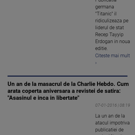
germana
"Titanic" il
ridiculizeaza pe
liderul de stat
Recep Tayyip
Erdogan in noua
editie.
Citeste mai mult
›
Un an de la masacrul de la Charlie Hebdo. Cum
arata coperta aniversara a revistei de satira:
"Asasinul e inca in libertate"
07-01-2016 | 08:19
La un an de la
atacul impotriva
publicatiei de