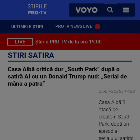
StirilePROTV
CAUTA
VOYO
TOATE 
PROTV NEWS LIVE
ULTIMELE ȘTIRI
LIVE
Știrile PRO TV de la ora 19:00
STIRI SATIRA
Casa Albă critică dur „South Park” după o
satiră AI cu un Donald Trump nud: „Serial de
mâna a patra”
25-07-2025 | 14:28
Casa Albă îi
atacă pe
creatorii South
Park, după un
episod al
serialului satiric