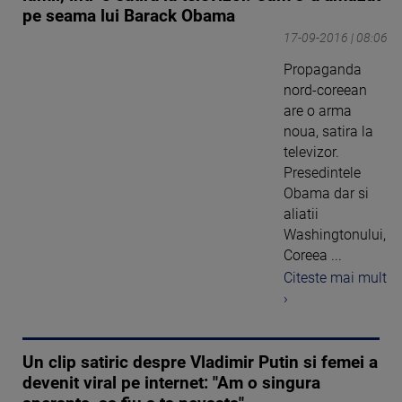
pe seama lui Barack Obama
17-09-2016 | 08:06
Propaganda
nord-coreean
are o arma
noua, satira la
televizor.
Presedintele
Obama dar si
aliatii
Washingtonului,
Coreea ...
Citeste mai mult
›
Un clip satiric despre Vladimir Putin si femei a
devenit viral pe internet: "Am o singura