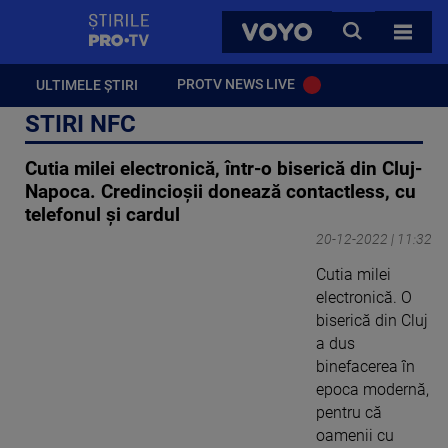
StirilePROTV
CAUTA
VOYO
TOATE 
PROTV NEWS LIVE
ULTIMELE ȘTIRI
STIRI NFC
Cutia milei electronică, într-o biserică din Cluj-
Napoca. Credincioșii donează contactless, cu
telefonul și cardul
20-12-2022 | 11:32
Cutia milei
electronică. O
biserică din Cluj
a dus
binefacerea în
epoca modernă,
pentru că
oamenii cu