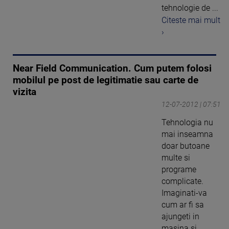
tehnologie de ...
Citeste mai mult
›
Near Field Communication. Cum putem folosi
mobilul pe post de legitimatie sau carte de
vizita
12-07-2012 | 07:51
Tehnologia nu
mai inseamna
doar butoane
multe si
programe
complicate.
Imaginati-va
cum ar fi sa
ajungeti in
masina si ...