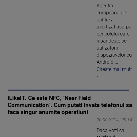
Agentia
europeana de
politie a
avertizat asurpa
pericolului care
ii pandeste pe
utilizatorii
dispozitivelor cu
Android ...
Citeste mai mult
›
iLikeIT. Ce este NFC, "Near Field
Communication". Cum puteti invata telefonul sa
faca singur anumite operatiuni
26-06-2014 | 09:14
Daca vreti ca