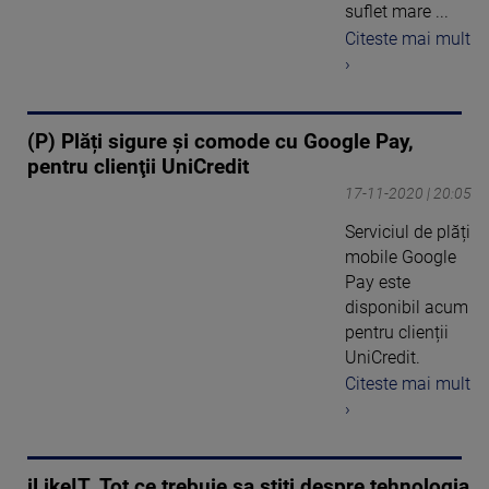
suflet mare ...
Citeste mai mult
›
(P) Plăți sigure și comode cu Google Pay,
pentru clienţii UniCredit
17-11-2020 | 20:05
Serviciul de plăți
mobile Google
Pay este
disponibil acum
pentru clienții
UniCredit.
Citeste mai mult
›
iLikeIT. Tot ce trebuie sa stiti despre tehnologia