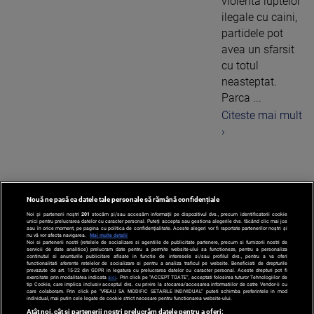
violenta luptelor
ilegale cu caini,
partidele pot
avea un sfarsit
cu totul
neasteptat.
Parca ...
Citeste mai mult
›
Nouă ne pasă ca datele tale personale să rămână confidențiale
1
Noi și partenerii noștri
201
stocăm și/sau accesăm informații pe dispozitivul dvs., precum identificatorii cookie
unici pentru prelucrarea datelor cu caracter personal. Puteți accepta sau gestiona alegerile dvs. făcând clic mai jos
sau în orice moment, pe pagina cu politica de confidențialitate. Aceste alegeri vor fi raportate partenerilor noștri și
nu vă vor afecta navigarea.
Mai multe detalii
Noi si partenerii nostri (retelele de socializare si agentiile de publicitate partenere, precum si furnizorii nostri de
servicii de date analitice) prelucram date pentru a permite website-ului sa functioneze, pentru a personaliza
continutul si anunturile publicitare afisate in functie de interesele si/sau profilul dvs., pentru a va oferi
functionalitati aferente retelelor de socializare si pentru a analiza traficul pe website. Beneficiati de drepturile
prevazute de art. 15-22 din GDPR in legatura cu prelucrarea datelor cu caracter personal. Aceste drepturi pot fi
exercitate prin modalitatea indicata
aici
. Prin click pe “ACCEPT TOATE”, acceptati folosirea tuturor Tehnologiilor de
tip Cookie, care implica inclusiv acceptul dvs. cu privire la stocarea/accesarea informatiilor de catre Vendor-ii cu
care colaboram. Prin click pe “VREAU SA MODIFIC SETARILE INDIVIDUAL” puteti schimba preferintele in mod
individual, mai putin cele legate de cookie strict necesare pentru functionarea website-ului.
Atât noi, cât și partenerii noștri prelucrăm datele pentru a oferi: