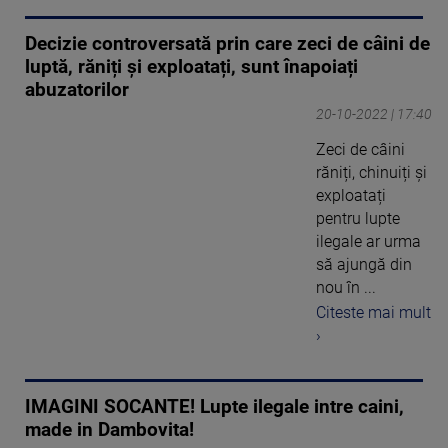
Decizie controversată prin care zeci de câini de
luptă, răniți și exploatați, sunt înapoiați
abuzatorilor
20-10-2022 | 17:40
Zeci de câini
răniți, chinuiți și
exploatați
pentru lupte
ilegale ar urma
să ajungă din
nou în ...
Citeste mai mult
›
IMAGINI SOCANTE! Lupte ilegale intre caini,
made in Dambovita!