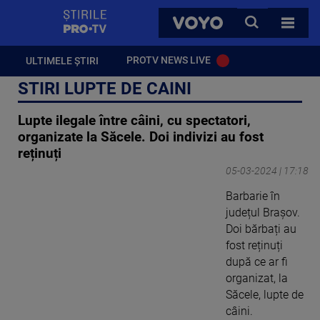
StirilePROTV
CAUTA
VOYO
TOATE 
PROTV NEWS LIVE
ULTIMELE ȘTIRI
STIRI LUPTE DE CAINI
Lupte ilegale între câini, cu spectatori,
organizate la Săcele. Doi indivizi au fost
reținuți
05-03-2024 | 17:18
Barbarie în
județul Brașov.
Doi bărbați au
fost reținuți
după ce ar fi
organizat, la
Săcele, lupte de
câini.