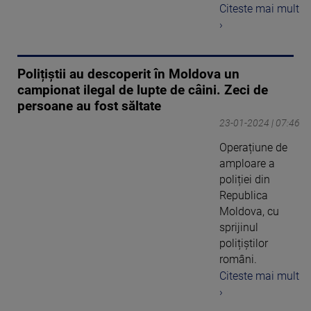
Citeste mai mult
›
Polițiștii au descoperit în Moldova un
campionat ilegal de lupte de câini. Zeci de
persoane au fost săltate
23-01-2024 | 07:46
Operațiune de
amploare a
poliției din
Republica
Moldova, cu
sprijinul
polițiștilor
români.
Citeste mai mult
›