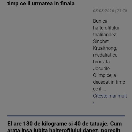
timp ce il urmarea in finala
08-08-2016 | 21:25
Bunica
halterofilului
thalilandez
Sinphet
Kruaithong,
medaliat cu
bronz la
Jocurile
Olimpice, a
decedat in timp
ce il ...
Citeste mai mult
›
El are 130 de kilograme si 40 de tatuaje. Cum
arata insa iubita halterofilului danez, poreclit