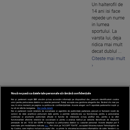
Un halterofil de
14 ani isi face
repede un nume
in lumea
sportului. La
varsta lui, deja
ridica mai mult
decat dublul ...
Citeste mai mult
›
Nouă ne pasă ca datele tale personale să rămână confidențiale
1
Noi și partenerii noștri
201
stocăm și/sau accesăm informații pe dispozitivul dvs., precum identificatorii cookie
unici pentru prelucrarea datelor cu caracter personal. Puteți accepta sau gestiona alegerile dvs. făcând clic mai jos
sau în orice moment, pe pagina cu politica de confidențialitate. Aceste alegeri vor fi raportate partenerilor noștri și
nu vă vor afecta navigarea.
Mai multe detalii
Noi si partenerii nostri (retelele de socializare si agentiile de publicitate partenere, precum si furnizorii nostri de
servicii de date analitice) prelucram date pentru a permite website-ului sa functioneze, pentru a personaliza
continutul si anunturile publicitare afisate in functie de interesele si/sau profilul dvs., pentru a va oferi
functionalitati aferente retelelor de socializare si pentru a analiza traficul pe website. Beneficiati de drepturile
prevazute de art. 15-22 din GDPR in legatura cu prelucrarea datelor cu caracter personal. Aceste drepturi pot fi
exercitate prin modalitatea indicata
aici
. Prin click pe “ACCEPT TOATE”, acceptati folosirea tuturor Tehnologiilor de
tip Cookie, care implica inclusiv acceptul dvs. cu privire la stocarea/accesarea informatiilor de catre Vendor-ii cu