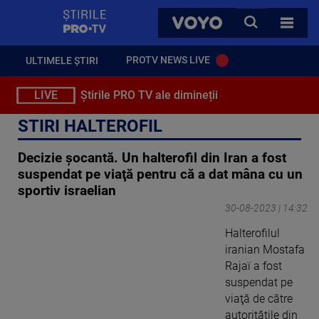
StirilePROTV
CAUTA
VOYO
TOATE 
PROTV NEWS LIVE
ULTIMELE ȘTIRI
LIVE
Știrile PRO TV ale dimineții
STIRI HALTEROFIL
Decizie șocantă. Un halterofil din Iran a fost
suspendat pe viaţă pentru că a dat mâna cu un
sportiv israelian
30-08-2023 | 14:32
Halterofilul
iranian Mostafa
Rajaï a fost
suspendat pe
viaţă de către
autorităţile din