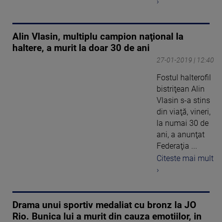
›
Alin Vlasin, multiplu campion naţional la
haltere, a murit la doar 30 de ani
27-01-2019 | 12:40
Fostul halterofil
bistriţean Alin
Vlasin s-a stins
din viaţă, vineri,
la numai 30 de
ani, a anunţat
Federaţia ...
Citeste mai mult
›
Drama unui sportiv medaliat cu bronz la JO
Rio. Bunica lui a murit din cauza emotiilor, in