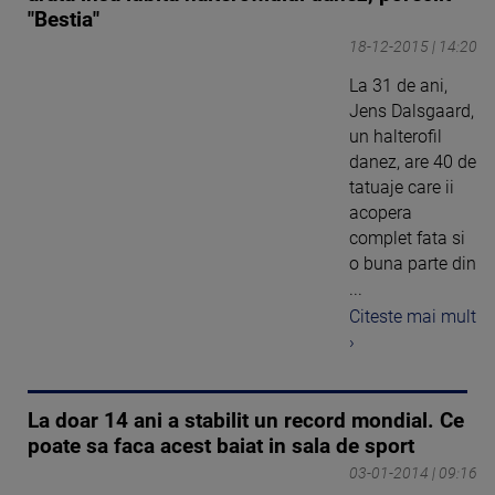
"Bestia"
18-12-2015 | 14:20
La 31 de ani,
Jens Dalsgaard,
un halterofil
danez, are 40 de
tatuaje care ii
acopera
complet fata si
o buna parte din
...
Citeste mai mult
›
La doar 14 ani a stabilit un record mondial. Ce
poate sa faca acest baiat in sala de sport
03-01-2014 | 09:16