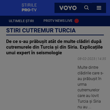
StirilePROTV
CAUTA
VOYO
TOATE 
PROTV NEWS LIVE
ULTIMELE ȘTIRI
STIRI CUTREMUR TURCIA
De ce s-au prăbușit atât de multe clădiri după
cutremurele din Turcia și din Siria. Explicațiile
unui expert în seismologie
08-02-2023 | 14:35
Multe dintre
clădirile care s-
au prăbușit în
urma
cutremurelor
care au lovit
Turcia și Siria
nu au ...