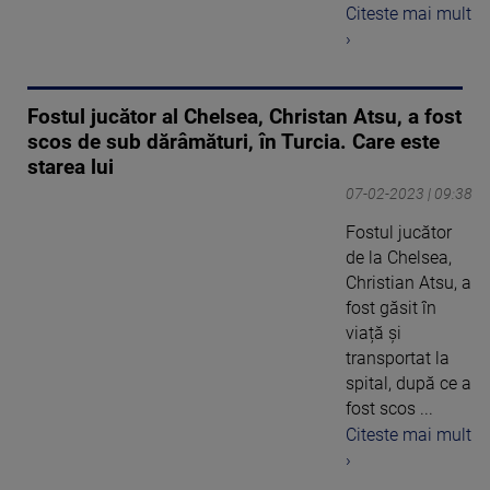
Citeste mai mult
›
Fostul jucător al Chelsea, Christan Atsu, a fost
scos de sub dărâmături, în Turcia. Care este
starea lui
07-02-2023 | 09:38
Fostul jucător
de la Chelsea,
Christian Atsu, a
fost găsit în
viață și
transportat la
spital, după ce a
fost scos ...
Citeste mai mult
›