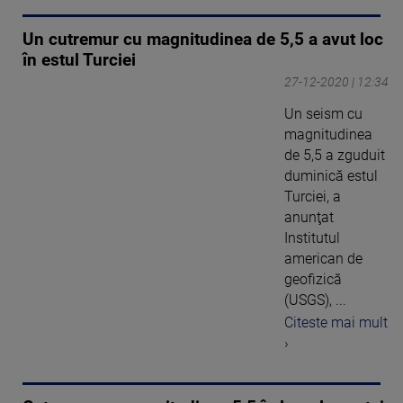
Un cutremur cu magnitudinea de 5,5 a avut loc
în estul Turciei
27-12-2020 | 12:34
Un seism cu
magnitudinea
de 5,5 a zguduit
duminică estul
Turciei, a
anunţat
Institutul
american de
geofizică
(USGS), ...
Citeste mai mult
›