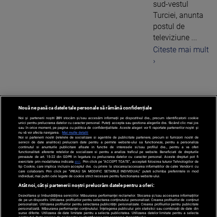
sud-vestul
Turciei, anunta
postul de
televiziune ...
Citeste mai mult
›
Nouă ne pasă ca datele tale personale să rămână confidențiale
1
Noi și partenerii noștri
201
stocăm și/sau accesăm informații pe dispozitivul dvs., precum identificatorii cookie
unici pentru prelucrarea datelor cu caracter personal. Puteți accepta sau gestiona alegerile dvs. făcând clic mai jos
sau în orice moment, pe pagina cu politica de confidențialitate. Aceste alegeri vor fi raportate partenerilor noștri și
nu vă vor afecta navigarea.
Mai multe detalii
Noi si partenerii nostri (retelele de socializare si agentiile de publicitate partenere, precum si furnizorii nostri de
servicii de date analitice) prelucram date pentru a permite website-ului sa functioneze, pentru a personaliza
continutul si anunturile publicitare afisate in functie de interesele si/sau profilul dvs., pentru a va oferi
functionalitati aferente retelelor de socializare si pentru a analiza traficul pe website. Beneficiati de drepturile
prevazute de art. 15-22 din GDPR in legatura cu prelucrarea datelor cu caracter personal. Aceste drepturi pot fi
exercitate prin modalitatea indicata
aici
. Prin click pe “ACCEPT TOATE”, acceptati folosirea tuturor Tehnologiilor de
tip Cookie, care implica inclusiv acceptul dvs. cu privire la stocarea/accesarea informatiilor de catre Vendor-ii cu
care colaboram. Prin click pe “VREAU SA MODIFIC SETARILE INDIVIDUAL” puteti schimba preferintele in mod
individual, mai putin cele legate de cookie strict necesare pentru functionarea website-ului.
Atât noi, cât și partenerii noștri prelucrăm datele pentru a oferi:
Dezvoltarea și îmbunătățirea serviciilor. Măsurarea performanței reclamelor. Stocarea și/sau accesarea informațiilor
de pe un dispozitiv. Utilizarea profilurilor pentru selectarea conținutului personalizat. Crearea profilurilor de conținut
personalizat. Utilizarea profilurilor pentru selectarea publicității personalizate. Crearea profilurilor pentru publicitate
personalizată. Măsurarea performanței conținutului. Înțelegerea publicului prin statistici sau combinații de date din
surse diferite. Utilizarea de date limitate pentru a selecta publicitatea. Utilizarea datelor limitate pentru a selecta