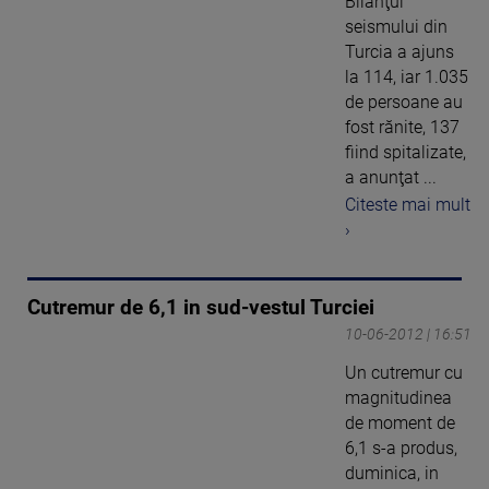
Bilanţul
seismului din
Turcia a ajuns
la 114, iar 1.035
de persoane au
fost rănite, 137
fiind spitalizate,
a anunţat ...
Citeste mai mult
›
Cutremur de 6,1 in sud-vestul Turciei
10-06-2012 | 16:51
Un cutremur cu
magnitudinea
de moment de
6,1 s-a produs,
duminica, in