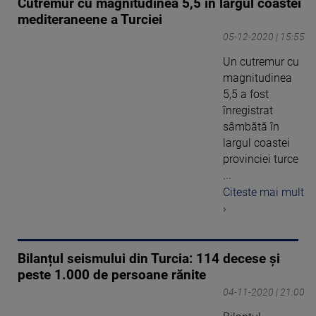
Cutremur cu magnitudinea 5,5 în largul coastei
mediteraneene a Turciei
05-12-2020 | 15:55
Un cutremur cu
magnitudinea
5,5 a fost
înregistrat
sâmbătă în
largul coastei
provinciei turce
...
Citeste mai mult
›
Bilanțul seismului din Turcia: 114 decese și
peste 1.000 de persoane rănite
04-11-2020 | 21:00