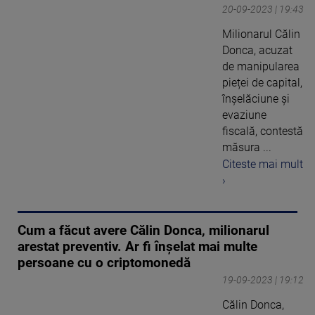
20-09-2023 | 19:43
Milionarul Călin
Donca, acuzat
de manipularea
pieței de capital,
înșelăciune și
evaziune
fiscală, contestă
măsura ...
Citeste mai mult
›
Cum a făcut avere Călin Donca, milionarul
arestat preventiv. Ar fi înșelat mai multe
persoane cu o criptomonedă
19-09-2023 | 19:12
Călin Donca,