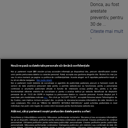
Donca, au fost
arestate
preventiv, pentru
30 de ...
Citeste mai mult
›
Nouă ne pasă ca datele tale personale să rămână confidențiale
1
Noi și partenerii noștri
201
stocăm și/sau accesăm informații pe dispozitivul dvs., precum identificatorii cookie
unici pentru prelucrarea datelor cu caracter personal. Puteți accepta sau gestiona alegerile dvs. făcând clic mai jos
sau în orice moment, pe pagina cu politica de confidențialitate. Aceste alegeri vor fi raportate partenerilor noștri și
nu vă vor afecta navigarea.
Mai multe detalii
Noi si partenerii nostri (retelele de socializare si agentiile de publicitate partenere, precum si furnizorii nostri de
servicii de date analitice) prelucram date pentru a permite website-ului sa functioneze, pentru a personaliza
continutul si anunturile publicitare afisate in functie de interesele si/sau profilul dvs., pentru a va oferi
functionalitati aferente retelelor de socializare si pentru a analiza traficul pe website. Beneficiati de drepturile
prevazute de art. 15-22 din GDPR in legatura cu prelucrarea datelor cu caracter personal. Aceste drepturi pot fi
exercitate prin modalitatea indicata
aici
. Prin click pe “ACCEPT TOATE”, acceptati folosirea tuturor Tehnologiilor de
tip Cookie, care implica inclusiv acceptul dvs. cu privire la stocarea/accesarea informatiilor de catre Vendor-ii cu
care colaboram. Prin click pe “VREAU SA MODIFIC SETARILE INDIVIDUAL” puteti schimba preferintele in mod
individual, mai putin cele legate de cookie strict necesare pentru functionarea website-ului.
Atât noi, cât și partenerii noștri prelucrăm datele pentru a oferi:
Dezvoltarea și îmbunătățirea serviciilor. Măsurarea performanței reclamelor. Stocarea și/sau accesarea informațiilor
de pe un dispozitiv. Utilizarea profilurilor pentru selectarea conținutului personalizat. Crearea profilurilor de conținut
personalizat. Utilizarea profilurilor pentru selectarea publicității personalizate. Crearea profilurilor pentru publicitate
personalizată. Măsurarea performanței conținutului. Înțelegerea publicului prin statistici sau combinații de date din
surse diferite. Utilizarea de date limitate pentru a selecta publicitatea. Utilizarea datelor limitate pentru a selecta