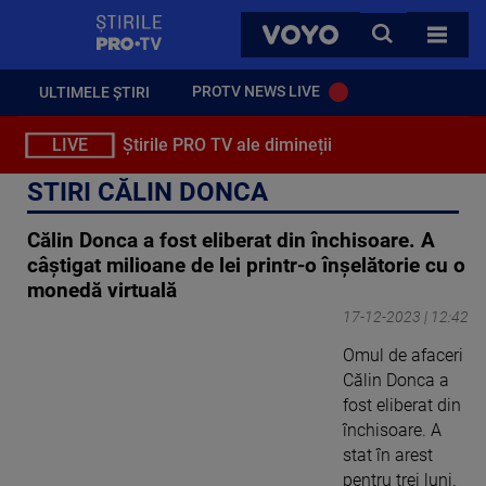
StirilePROTV
CAUTA
VOYO
TOATE 
PROTV NEWS LIVE
ULTIMELE ȘTIRI
LIVE
Știrile PRO TV ale dimineții
STIRI CĂLIN DONCA
Călin Donca a fost eliberat din închisoare. A
câștigat milioane de lei printr-o înșelătorie cu o
monedă virtuală
17-12-2023 | 12:42
Omul de afaceri
Călin Donca a
fost eliberat din
închisoare. A
stat în arest
pentru trei luni.