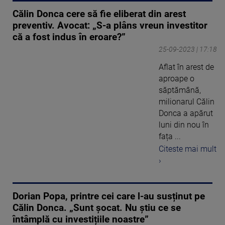
Călin Donca cere să fie eliberat din arest
preventiv. Avocat: „S-a plâns vreun investitor
că a fost indus în eroare?”
25-09-2023 | 17:18
Aflat în arest de
aproape o
săptămână,
milionarul Călin
Donca a apărut
luni din nou în
fața ...
Citeste mai mult
›
Dorian Popa, printre cei care l-au susținut pe
Călin Donca. „Sunt șocat. Nu știu ce se
întâmplă cu investițiile noastre”