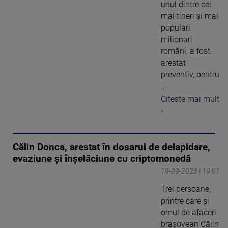
unul dintre cei
mai tineri și mai
populari
milionari
români, a fost
arestat
preventiv, pentru
...
Citeste mai mult
›
Călin Donca, arestat în dosarul de delapidare,
evaziune şi înşelăciune cu criptomonedă
19-09-2023 | 19:01
Trei persoane,
printre care şi
omul de afaceri
braşovean Călin