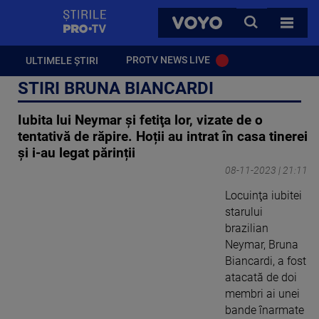
StirilePROTV
CAUTA
VOYO
TOATE 
PROTV NEWS LIVE
ULTIMELE ȘTIRI
STIRI BRUNA BIANCARDI
Iubita lui Neymar şi fetiţa lor, vizate de o
tentativă de răpire. Hoții au intrat în casa tinerei
și i-au legat părinții
08-11-2023 | 21:11
Locuinţa iubitei
starului
brazilian
Neymar, Bruna
Biancardi, a fost
atacată de doi
membri ai unei
bande înarmate