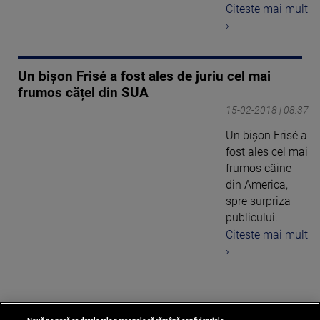
Citeste mai mult
›
Un bişon Frisé a fost ales de juriu cel mai
frumos cățel din SUA
15-02-2018 | 08:37
Un bişon Frisé a
fost ales cel mai
frumos câine
din America,
spre surpriza
publicului.
Citeste mai mult
›