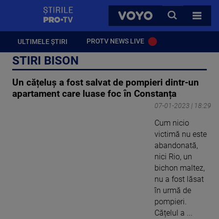
StirilePROTV
CAUTA
VOYO
TOATE 
PROTV NEWS LIVE
ULTIMELE ȘTIRI
STIRI BISON
Un cățeluș a fost salvat de pompieri dintr-un
apartament care luase foc în Constanța
07-01-2023 | 18:29
Cum nicio
victimă nu este
abandonată,
nici Rio, un
bichon maltez,
nu a fost lăsat
în urmă de
pompieri.
Cățelul a ...