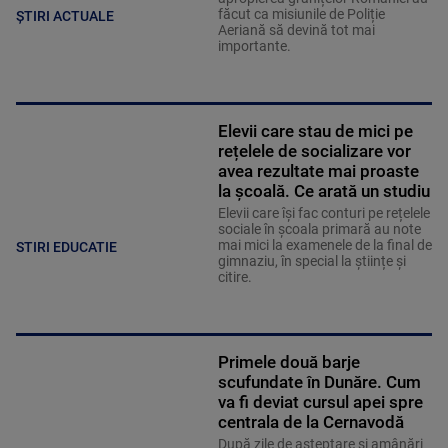
Aeriană să devină tot mai
importante.
Elevii care stau de mici pe
rețelele de socializare vor
avea rezultate mai proaste
la școală. Ce arată un studiu
Elevii care îşi fac conturi pe rețelele
sociale în școala primară au note
mai mici la examenele de la final de
STIRI EDUCATIE
gimnaziu, în special la științe și
citire.
Primele două barje
scufundate în Dunăre. Cum
va fi deviat cursul apei spre
centrala de la Cernavodă
După zile de așteptare și amânări
repetate, operațiunea de