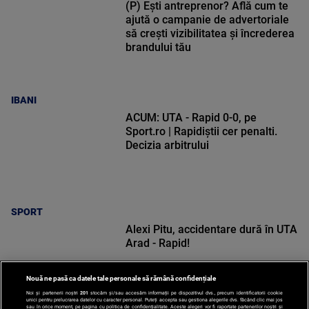
ajută o campanie de advertoriale
să crești vizibilitatea și încrederea
brandului tău
IBANI
ACUM: UTA - Rapid 0-0, pe
Sport.ro | Rapidiștii cer penalti.
Decizia arbitrului
SPORT
Alexi Pitu, accidentare dură în UTA
Arad - Rapid!
Nouă ne pasă ca datele tale personale să rămână confidențiale
Noi și partenerii noștri
201
stocăm și/sau accesăm informații pe dispozitivul dvs., precum identificatorii cookie
unici pentru prelucrarea datelor cu caracter personal. Puteți accepta sau gestiona alegerile dvs. făcând clic mai jos
SPORT
sau în orice moment, pe pagina cu politica de confidențialitate. Aceste alegeri vor fi raportate partenerilor noștri și