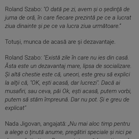
Roland Szabo:
"O dată pe zi, avem şi o şedinţă de
juma de oră, în care fiecare prezintă pe ce a lucrat
ziua dinainte şi pe ce va lucra ziua următoare.”
Totuşi, munca de acasă are şi dezavantaje.
Roland Szabo:
"Există zile în care nu ies din casă.
Ăsta este un dezavantaj mare, lipsa de socializare.
Şi altă chestie este că, uneori, este greu să explici
la alţii că, "OK, eşti acasă, dar lucrezi". Dacă ai
musafiri, sau ceva, păi Ok, eşti acasă, putem vorbi,
putem să stăm împreună. Dar nu pot. Şi e greu de
explicat"
Nada Jigovan, angajată:
„Nu mai aloc timp pentru
a alege o ţinută anume, pregătiri speciale şi nici pe