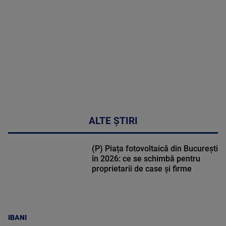
48:24
ALTE ȘTIRI
(P) Piața fotovoltaică din București
în 2026: ce se schimbă pentru
proprietarii de case și firme
IBANI
(P) Ești antreprenor? Află cum te