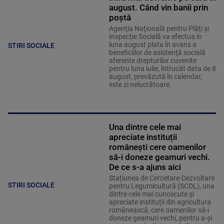
poștă
Agenţia Naţională pentru Plăţi şi
Inspecţie Socială va efectua în
luna august plata în avans a
STIRI SOCIALE
beneficiilor de asistenţă socială
aferente drepturilor cuvenite
pentru luna iulie, întrucât data de 8
august, prevăzută în calendar,
este zi nelucrătoare.
Una dintre cele mai
apreciate instituții
românești cere oamenilor
să-i doneze geamuri vechi.
De ce s-a ajuns aici
Stațiunea de Cercetare-Dezvoltare
STIRI SOCIALE
pentru Legumicultură (SCDL), una
dintre cele mai cunoscute și
apreciate instituții din agricultura
românească, cere oamenilor să-i
doneze geamuri vechi, pentru a-și
repara serele distruse de furtuni.