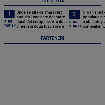
Unde se află cel mai scurt
Organismul 
1
2
pod din lume care desparte
populație di
STIRI
două țări europene. Are doar
o abilitate p
STIRI
TURISM
3 metri și două fusuri orare
oamenilor nu
STIINTA
PARTENERI