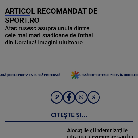
ARTICOL RECOMANDAT DE
SPORT.RO
Atac rusesc asupra unuia dintre
cele mai mari stadioane de fotbal
din Ucraina! Imagini uluitoare
UGĂ ȘTIRILE PROTV CA SURSĂ PREFERATĂ
URMĂREȘTE ȘTIRILE PROTV ÎN GOOGLE 
CITEȘTE ȘI...
Alocațiile și indemnizațiile
intră mai devreme pe card în
august. Când vin banii prin