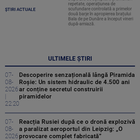
scufundare controlată a primelor
ȘTIRI ACTUALE
două barje în apropierea brațului
Bala de pe Dunăre a început vineri
după-amiază.
ULTIMELE ȘTIRI
07-
Descoperire senzațională lângă Piramida
08-
Roșie: Un sistem hidraulic de 4.500 ani
2026
ar conține secretul construirii
|
piramidelor
22:20
07-
Reacția Rusiei după ce o dronă explozivă
08-
a paralizat aeroportul din Leipzig: „O
2026
provocare complet fabricată”
|