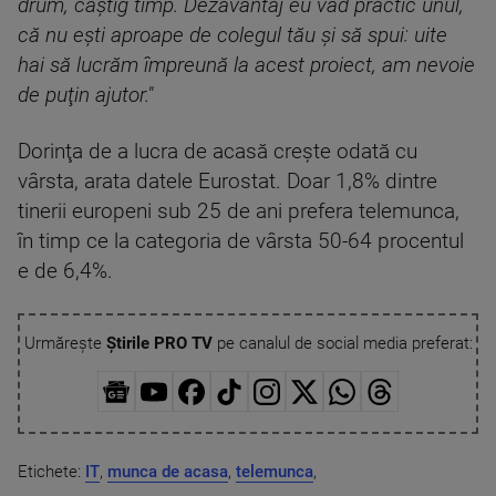
drum, câştig timp. Dezavantaj eu văd practic unul,
că nu eşti aproape de colegul tău şi să spui: uite
hai să lucrăm împreună la acest proiect, am nevoie
de puţin ajutor."
Dorinţa de a lucra de acasă creşte odată cu
vârsta, arata datele Eurostat. Doar 1,8% dintre
tinerii europeni sub 25 de ani prefera telemunca,
în timp ce la categoria de vârsta 50-64 procentul
e de 6,4%.
Urmărește
Știrile PRO TV
pe canalul de social media preferat:
Etichete:
IT
,
munca de acasa
,
telemunca
,