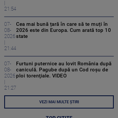
21:54
07-
Cea mai bună țară în care să te muți în
08-
2026 este din Europa. Cum arată top 10
2026
state
|
21:44
07-
Furtuni puternice au lovit România după
08-
caniculă. Pagube după un Cod roşu de
2026
ploi torenţiale. VIDEO
|
21:27
VEZI MAI MULTE ȘTIRI
TOP CITITE