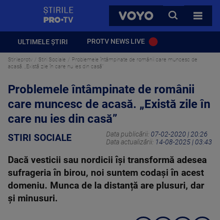
StirilePROTV
CAUTA
VOYO
TOATE 
PROTV NEWS LIVE
ULTIMELE ȘTIRI
Stirileprotv
Stiri Sociale
Problemele întâmpinate de românii care muncesc de
acasă. „Există zile în care nu ies din casă”
Problemele întâmpinate de românii
care muncesc de acasă. „Există zile în
care nu ies din casă”
Data publicării:
07-02-2020 | 20:26
STIRI SOCIALE
Data actualizării:
14-08-2025 | 03:43
Dacă vesticii sau nordicii își transformă adesea
sufrageria în birou, noi suntem codași în acest
domeniu. Munca de la distanță are plusuri, dar
și minusuri.