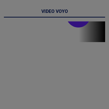
VIDEO VOYO
Stirile PRO TV
Stirile PRO
TV # 19.00 -
07 August
2026
MAI
MULTE
DETALII