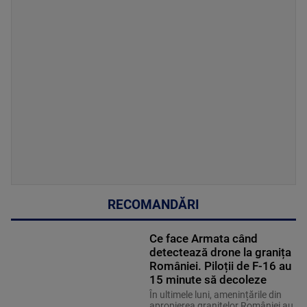
RECOMANDĂRI
Ce face Armata când
detectează drone la granița
României. Piloții de F-16 au
15 minute să decoleze
În ultimele luni, amenințările din
apropierea granițelor României au
făcut ca misiunile de Poliție
ȘTIRI ACTUALE