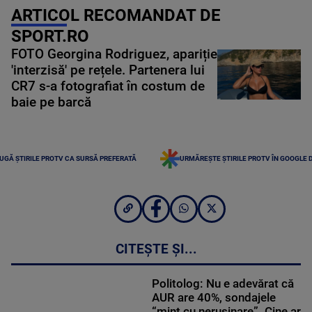
ARTICOL RECOMANDAT DE
SPORT.RO
FOTO Georgina Rodriguez, apariție
'interzisă' pe rețele. Partenera lui
CR7 s-a fotografiat în costum de
baie pe barcă
UGĂ ȘTIRILE PROTV CA SURSĂ PREFERATĂ
URMĂREȘTE ȘTIRILE PROTV ÎN GOOGLE 
CITEȘTE ȘI...
Politolog: Nu e adevărat că
AUR are 40%, sondajele
“mint cu nerușinare”. Cine ar