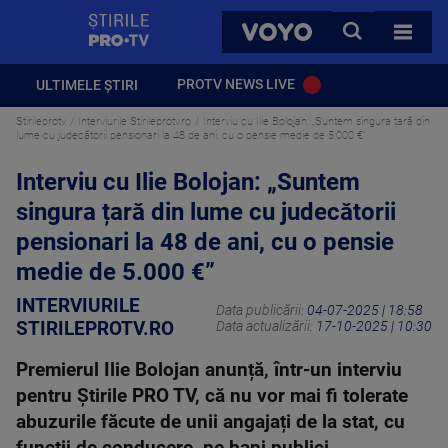
StirilePROTV
CAUTA
VOYO
TOATE 
PROTV NEWS LIVE
ULTIMELE ȘTIRI
Stirileprotv
Interviurile Stirileprotv.ro
Interviu cu Ilie Bolojan: „Suntem singura țară din
lume cu judecătorii pensionari la 48 de ani, cu o pensie medie de 5.000 €”
Interviu cu Ilie Bolojan: „Suntem
singura țară din lume cu judecătorii
pensionari la 48 de ani, cu o pensie
medie de 5.000 €”
INTERVIURILE
Data publicării:
04-07-2025 | 18:58
STIRILEPROTV.RO
Data actualizării:
17-10-2025 | 10:30
Premierul Ilie Bolojan anunță, într-un interviu
pentru Știrile PRO TV, că nu vor mai fi tolerate
abuzurile făcute de unii angajați de la stat, cu