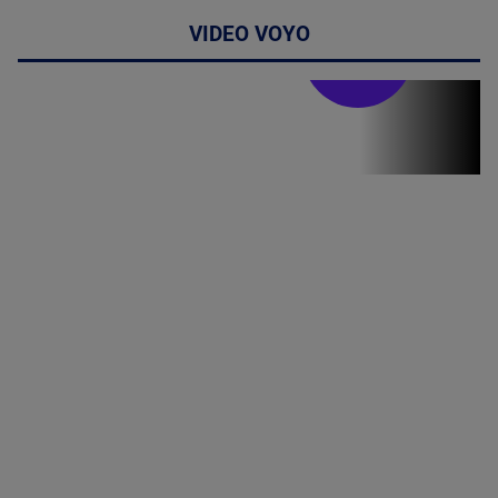
VIDEO VOYO
Stirile PRO TV
Stirile PRO
TV # 19.00 -
06 August
2026
MAI
MULTE
DETALII