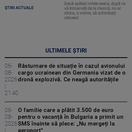
Dacă spălați rufele seara, după ce
ȘTIRI ACTUALE
vă întoarceți de la muncă, nu ar
strica, o vreme, să schimbați
obiceiul.
ULTIMELE ȘTIRI
06-
Răsturnare de situație în cazul avionului
08-
cargo ucrainean din Germania vizat de o
2026
dronă explozivă. Ce neagă autoritățile
|
21:40
06-
O familie care a plătit 3.500 de euro
08-
pentru o vacanță în Bulgaria a primit un
2026
SMS înainte să plece: „Nu mergeți la
|
aeroport”