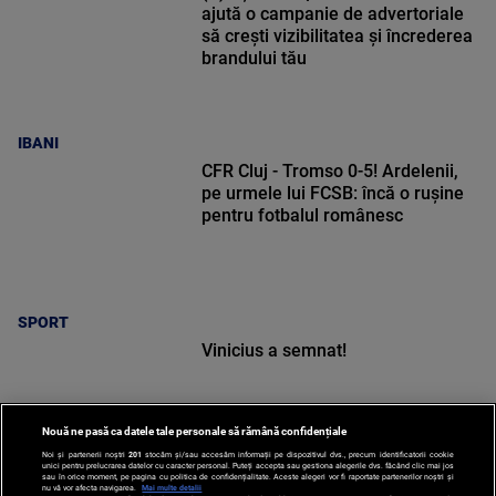
ajută o campanie de advertoriale
să crești vizibilitatea și încrederea
brandului tău
IBANI
CFR Cluj - Tromso 0-5! Ardelenii,
pe urmele lui FCSB: încă o rușine
pentru fotbalul românesc
SPORT
Vinicius a semnat!
Nouă ne pasă ca datele tale personale să rămână confidențiale
Noi și partenerii noștri
201
stocăm și/sau accesăm informații pe dispozitivul dvs., precum identificatorii cookie
unici pentru prelucrarea datelor cu caracter personal. Puteți accepta sau gestiona alegerile dvs. făcând clic mai jos
sau în orice moment, pe pagina cu politica de confidențialitate. Aceste alegeri vor fi raportate partenerilor noștri și
nu vă vor afecta navigarea.
Mai multe detalii