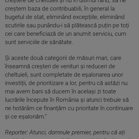
creștere de cheltuieli și nu în ultimul rând, să ne
creștem baza de contribuabili, în general la
bugetul de stat, eliminând excepțiile, eliminând
scutirile sau punându-i să plătească puțin pe toți
cei care beneficiază de un anumit serviciu, cum
sunt serviciile de sănătate.
Și aceste două categorii de măsuri mari, care
înseamnă creșteri de venituri și reduceri de
cheltuieli, sunt completate de eșalonarea unor
investiții, de prioritizare a lor, pentru că astăzi nu
mai avem bani să ducem în același zi toate
lucrările începute în România și atunci trebuie să
ne hotărâm ce finanțăm cu prioritate în continuare
și ce eșalonăm.”
Reporter: Atunci, domnule premier, pentru că ați