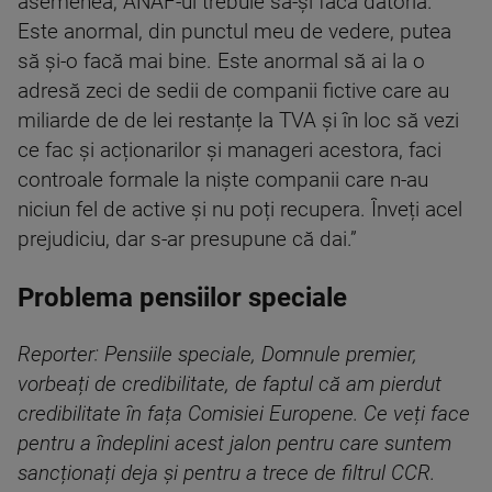
asemenea, ANAF-ul trebuie să-și facă datoria.
Este anormal, din punctul meu de vedere, putea
să și-o facă mai bine. Este anormal să ai la o
adresă zeci de sedii de companii fictive care au
miliarde de de lei restanțe la TVA și în loc să vezi
ce fac și acționarilor și manageri acestora, faci
controale formale la niște companii care n-au
niciun fel de active și nu poți recupera. Înveți acel
prejudiciu, dar s-ar presupune că dai.”
Problema pensiilor speciale
Reporter: Pensiile speciale, Domnule premier,
vorbeați de credibilitate, de faptul că am pierdut
credibilitate în fața Comisiei Europene. Ce veți face
pentru a îndeplini acest jalon pentru care suntem
sancționați deja și pentru a trece de filtrul CCR.