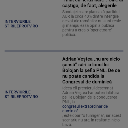
câștiga, de fapt, alegerile
Sondajele care plasează partidul
AUR la circa 40% dintre intențiile
de vot ale românilor nu sunt reale
INTERVIURILE
și manipulează opinia publică
STIRILEPROTV.RO
pentru a crea o “sperietoare”
politică.
Adrian Veștea „nu are nicio
șansă” să-i ia locul lui
Bolojan la șefia PNL. De ce
nu poate candida la
Congresul de duminică
Ideea că premierul desemnat
INTERVIURILE
Adrian Veștea l-ar putea înlătura
STIRILEPROTV.RO
pe Ilie Bolojan de la conducerea
PNL, la
congresul extraordinar de
duminică
, este doar “o fumigenă”, iar acest
scenariu nu are, în realitate, nicio
bază.