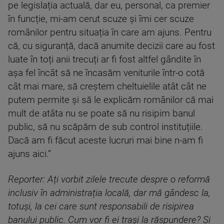
pe legislația actuală, dar eu, personal, ca premier
în funcție, mi-am cerut scuze și îmi cer scuze
românilor pentru situația în care am ajuns. Pentru
că, cu siguranță, dacă anumite decizii care au fost
luate în toți anii trecuți ar fi fost altfel gândite în
așa fel încât să ne încasăm veniturile într-o cotă
cât mai mare, să creștem cheltuielile atât cât ne
putem permite și să le explicăm românilor că mai
mult de atâta nu se poate să nu risipim banul
public, să nu scăpăm de sub control instituțiile.
Dacă am fi făcut aceste lucruri mai bine n-am fi
ajuns aici.”
Reporter: Ați vorbit zilele trecute despre o reformă
inclusiv în administrația locală, dar mă gândesc la,
totuși, la cei care sunt responsabili de risipirea
banului public. Cum vor fi ei trași la răspundere? Și