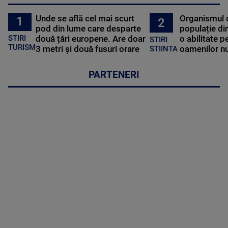
Unde se află cel mai scurt
Organismul 
1
2
pod din lume care desparte
populație di
STIRI
două țări europene. Are doar
o abilitate p
STIRI
TURISM
3 metri și două fusuri orare
oamenilor nu
STIINTA
PARTENERI