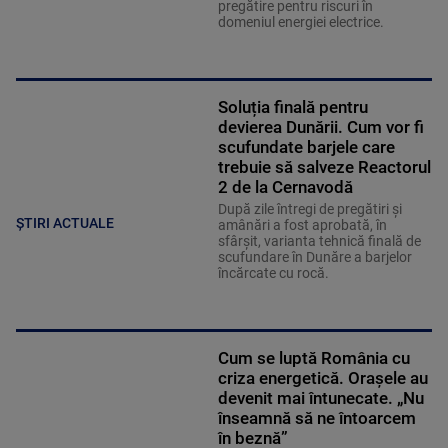
pregătire pentru riscuri în
domeniul energiei electrice.
Soluția finală pentru
devierea Dunării. Cum vor fi
scufundate barjele care
trebuie să salveze Reactorul
2 de la Cernavodă
După zile întregi de pregătiri și
ȘTIRI ACTUALE
amânări a fost aprobată, în
sfârșit, varianta tehnică finală de
scufundare în Dunăre a barjelor
încărcate cu rocă.
Cum se luptă România cu
criza energetică. Orașele au
devenit mai întunecate. „Nu
înseamnă să ne întoarcem
în beznă”