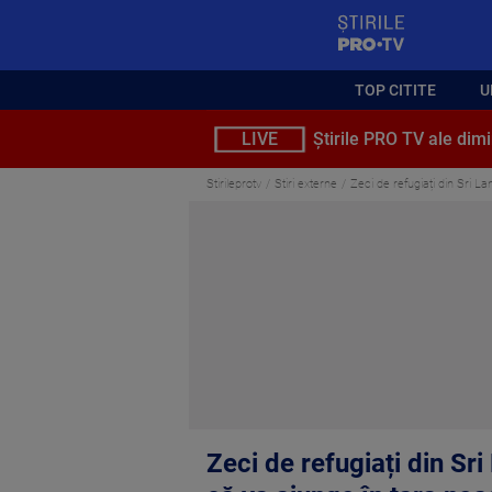
StirilePROTV
TOP CITITE
U
LIVE
Știrile PRO TV ale dimi
Stirileprotv
Stiri externe
Zeci de refugiați din Sri L
Zeci de refugiați din Sr