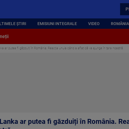
P
LTIMELE ȘTIRI
EMISIUNI INTEGRALE
VIDEO
ROMÂNIA,
neții
anka ar putea fi găzduiți în România. Reacția unuia când a aflat că va ajunge în țara noastră
i Lanka ar putea fi găzduiți în România. Re