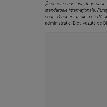
„În aceste șase luni, Regatul Un
standardele internaționale. Pute
doriți să acceptați nicio ofertă p
administrației Biot, văzute de 