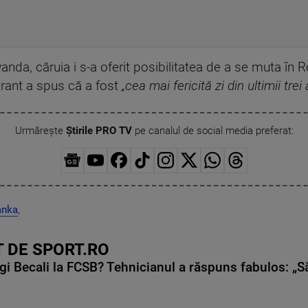
wanda, căruia i s-a oferit posibilitatea de a se muta în
grant a spus că a fost
„cea mai fericită zi din ultimii trei 
Urmărește
Știrile PRO TV
pe canalul de social media preferat:
anka
,
 DE SPORT.RO
gi Becali la FCSB? Tehnicianul a răspuns fabulos: „S