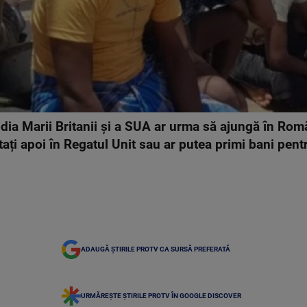
todia Marii Britanii și a SUA ar urma să ajungă în Ro
ați apoi în Regatul Unit sau ar putea primi bani pent
ADAUGĂ ȘTIRILE PROTV CA SURSĂ PREFERATĂ
URMĂREȘTE ȘTIRILE PROTV ÎN GOOGLE DISCOVER