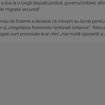
ui a dus la o lungă dispută juridică, guvernul britanic a
 de migrație ascunsă”.
rului de Externe a declarat că miniștrii au lucrat pentru
r și
„integritatea frontierelor teritoriale britanice”
. Reloc
legale sunt procesate le-ar oferi
„mai multă siguranță și