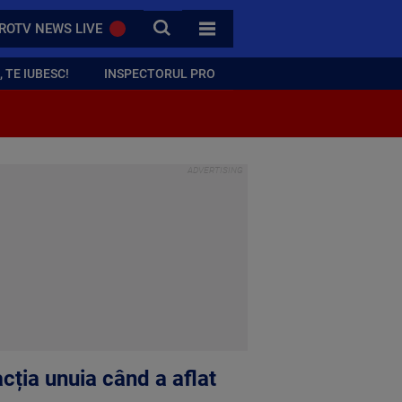
CAUTA
ROTV NEWS LIVE
TOATE CATEGORIILE
 TE IUBESC!
INSPECTORUL PRO
acția unuia când a aflat