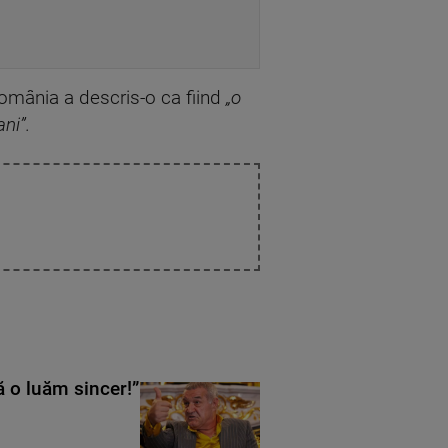
 România a descris-o ca fiind
„o
ani”.
ă o luăm sincer!”