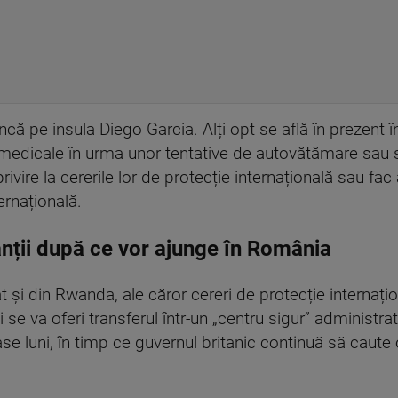
 încă pe insula Diego Garcia. Alți opt se află în prezen
ri medicale în urma unor tentative de autovătămare sau 
rivire la cererile lor de protecție internațională sau fa
ternațională.
nții după ce vor ajunge în România
cât și din Rwanda, ale căror cereri de protecție interna
 li se va oferi transferul într-un „centru sigur” administ
e luni, în timp ce guvernul britanic continuă să caute o