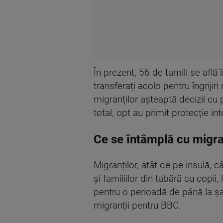
În prezent, 56 de tamili se află
transferați acolo pentru îngriji
migranților așteaptă decizii cu p
total, opt au primit protecție in
Ce se întâmplă cu migra
Migranților, atât de pe insulă, 
și familiilor din tabără cu copii,
pentru o perioadă de până la șas
migranții pentru BBC.