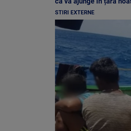
că va ajunge în țara noa
STIRI EXTERNE