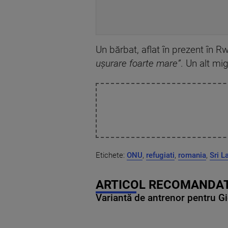
Un bărbat, aflat în prezent în R
ușurare foarte mare”
. Un alt mi
Etichete:
ONU
,
refugiati
,
romania
,
Sri L
ARTICOL RECOMANDAT
Variantă de antrenor pentru Gi