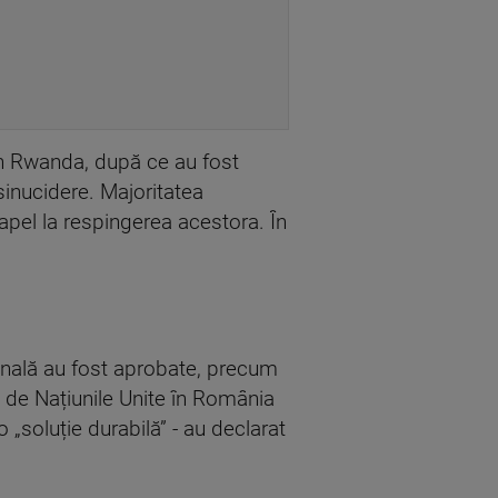
t în Rwanda, după ce au fost
sinucidere. Majoritatea
c apel la respingerea acestora. În
țională au fost aprobate, precum
rat de Națiunile Unite în România
 „soluție durabilă” - au declarat