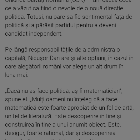
Uniunea Salvați România (USR) — din cauza ceea
ce a văzut ca fiind o nevoie de o nouă direcție
politică. Totuși, nu pare să fie sentimental față de
politică și a părăsit partidul pentru a deveni
candidat independent.
Pe lângă responsabilitățile de a administra o
capitală, Nicușor Dan are și alte opțiuni, în cazul în
care alegătorii români vor alege un alt drum în
luna mai.
„Dacă nu aș face politică, aș fi matematician”,
spune el. „Mulți oameni nu înțeleg că a face
matematică este foarte apropiat de un fel de artă,
un fel de literatură. Este descoperire în tine și
construirea în tine a unui anumit obiect. Este,
desigur, foarte rațional, dar și descoperirea