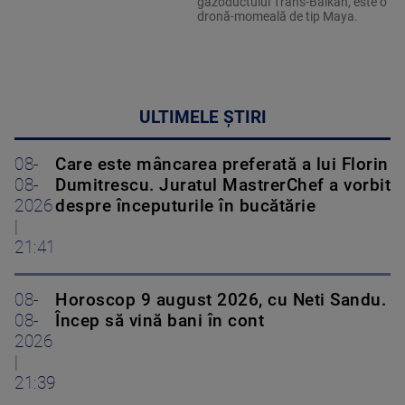
gazoductului Trans-Balkan, este o
dronă-momeală de tip Maya.
ULTIMELE ȘTIRI
08-
Care este mâncarea preferată a lui Florin
08-
Dumitrescu. Juratul MastrerChef a vorbit
2026
despre începuturile în bucătărie
|
21:41
08-
Horoscop 9 august 2026, cu Neti Sandu.
08-
Încep să vină bani în cont
2026
|
21:39