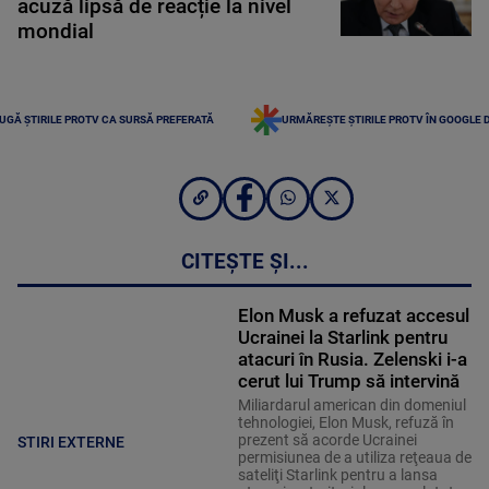
acuză lipsă de reacție la nivel
mondial
UGĂ ȘTIRILE PROTV CA SURSĂ PREFERATĂ
URMĂREȘTE ȘTIRILE PROTV ÎN GOOGLE 
CITEȘTE ȘI...
Elon Musk a refuzat accesul
Ucrainei la Starlink pentru
atacuri în Rusia. Zelenski i-a
cerut lui Trump să intervină
Miliardarul american din domeniul
tehnologiei, Elon Musk, refuză în
prezent să acorde Ucrainei
STIRI EXTERNE
permisiunea de a utiliza reţeaua de
sateliţi Starlink pentru a lansa