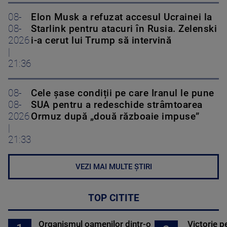
08-
Elon Musk a refuzat accesul Ucrainei la
08-
Starlink pentru atacuri în Rusia. Zelenski
2026
i-a cerut lui Trump să intervină
|
21:36
08-
Cele șase condiții pe care Iranul le pune
08-
SUA pentru a redeschide strâmtoarea
2026
Ormuz după „două războaie impuse”
|
21:33
VEZI MAI MULTE ȘTIRI
TOP CITITE
Organismul oamenilor dintr-o
Victorie p