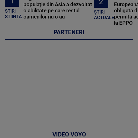
1
2
populație din Asia a dezvoltat
Europeană
o abilitate pe care restul
obligată d
STIRI
ȘTIRI
oamenilor nu o au
permită au
STIINTA
ACTUALE
la EPPO
PARTENERI
VIDEO VOYO