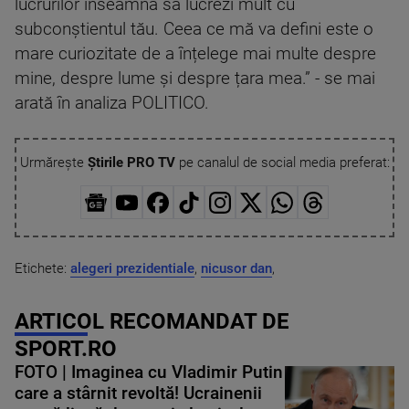
lucrurilor înseamnă să lucrezi mult cu
subconștientul tău. Ceea ce mă va defini este o
mare curiozitate de a înțelege mai multe despre
mine, despre lume și despre țara mea.” - se mai
arată în analiza POLITICO.
Urmărește
Știrile PRO TV
pe canalul de social media preferat:
Etichete:
alegeri prezidentiale
,
nicusor dan
,
ARTICOL RECOMANDAT DE
SPORT.RO
FOTO | Imaginea cu Vladimir Putin
care a stârnit revoltă! Ucrainenii