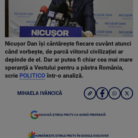
Nicușor Dan își cântărește fiecare cuvânt atunci
când vorbește, de parcă viitorul civilizației ar
depinde de el. Dar ar putea fi chiar cea mai mare
speranță a Vestului pentru a păstra România,
scrie
POLITICO
într-o analiză.
MIHAELA IVĂNCICĂ
ADAUGĂ ȘTIRILE PROTV CA SURSĂ PREFERATĂ
URMĂREȘTE ȘTIRILE PROTV ÎN GOOGLE DISCOVER