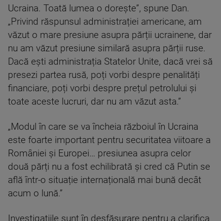
Ucraina. Toată lumea o dorește”, spune Dan.
„Privind răspunsul administrației americane, am
văzut o mare presiune asupra părții ucrainene, dar
nu am văzut presiune similară asupra părții ruse.
Dacă ești administrația Statelor Unite, dacă vrei să
presezi partea rusă, poți vorbi despre penalități
financiare, poți vorbi despre prețul petrolului și
toate aceste lucruri, dar nu am văzut asta.”
„Modul în care se va încheia războiul în Ucraina
este foarte important pentru securitatea viitoare a
României și Europei… presiunea asupra celor
două părți nu a fost echilibrată și cred că Putin se
află într-o situație internațională mai bună decât
acum o lună.”
Investigațiile sunt în desfășurare pentru a clarifica