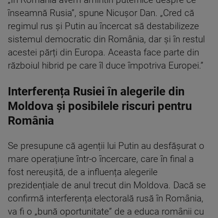
„În România avem amintiri puternice despre ce
înseamnă Rusia”, spune Nicușor Dan. „Cred că
regimul rus și Putin au încercat să destabilizeze
sistemul democratic din România, dar și în restul
acestei părți din Europa. Aceasta face parte din
războiul hibrid pe care îl duce împotriva Europei.”
Interferența Rusiei în alegerile din
Moldova și posibilele riscuri pentru
România
Se presupune că agenții lui Putin au desfășurat o
mare operațiune într-o încercare, care în final a
fost nereușită, de a influența alegerile
prezidențiale de anul trecut din Moldova. Dacă se
confirmă interferența electorală rusă în România,
va fi o „bună oportunitate” de a educa românii cu