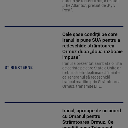
atacuri pe teritoriul rus, a relatat
„The Atlantic”, preluat de „Kyiv
Post”.
Cele șase condiții pe care
Iranul le pune SUA pentru a
redeschide strâmtoarea
Ormuz după „două războaie
impuse”
Iranul a prezentat sâmbătă o listă
STIRI EXTERNE
de cerinţe pe care Statele Unite ar
trebui să le îndeplinească înainte
ca Teheranul să redeschidă
traficul maritim prin Strâmtoarea
Ormuz, transmite EFE.
Iranul, aproape de un acord
cu Omanul pentru
Strâmtoarea Ormuz. Ce
condiții pune Teheranul