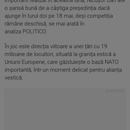
important realizat în această lună, Nicușor Dan are
o șansă bună de a câștiga președinția dacă
ajunge în turul doi pe 18 mai, deși competiția
rămâne deschisă, se mai arată în
analiza POLITICO.
În joc este direcția viitoare a unei țări cu 19
milioane de locuitori, situată la granița estică a
Uniunii Europene, care găzduiește o bază NATO
importantă, într-un moment delicat pentru alianța
vestică.