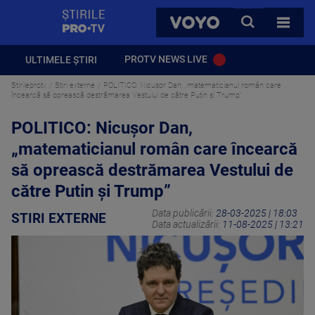
StirilePROTV
CAUTA
VOYO
TOATE 
PROTV NEWS LIVE
ULTIMELE ȘTIRI
Stirileprotv
Stiri externe
POLITICO: Nicușor Dan, „matematicianul român care
încearcă să oprească destrămarea Vestului de către Putin și Trump”
POLITICO: Nicușor Dan,
„matematicianul român care încearcă
să oprească destrămarea Vestului de
către Putin și Trump”
Data publicării:
28-03-2025 | 18:03
STIRI EXTERNE
Data actualizării:
11-08-2025 | 13:21