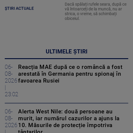
Dacă spălați rufele seara, după ce
ȘTIRI ACTUALE
vă întoarceți de la muncă, nu ar
strica, o vreme, să schimbați
obiceiul.
ULTIMELE ȘTIRI
06-
Reacția MAE după ce o româncă a fost
08-
arestată în Germania pentru spionaj în
2026
favoarea Rusiei
|
23:02
06-
Alerta West Nile: două persoane au
08-
murit, iar numărul cazurilor a ajuns la
2026
10. Măsurile de protecție împotriva
|
țânțarilor