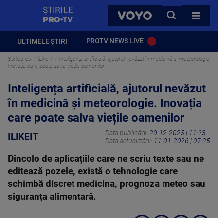
StirilePROTV
CAUTA
VOYO
TOATE 
PROTV NEWS LIVE
ULTIMELE ȘTIRI
Stirileprotv
iLikeIT
Inteligența artificială, ajutorul nevăzut în medicină și meteorologie.
Inovația care poate salva viețile oamenilor
Inteligența artificială, ajutorul nevăzut
în medicină și meteorologie. Inovația
care poate salva viețile oamenilor
Data publicării:
20-12-2025 | 11:23
ILIKEIT
Data actualizării:
11-01-2026 | 07:25
Dincolo de aplicațiile care ne scriu texte sau ne
editează pozele, există o tehnologie care
schimbă discret medicina, prognoza meteo sau
siguranța alimentară.