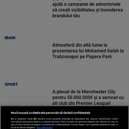
ajută o campanie de advertoriale
să crești vizibilitatea și încrederea
brandului tău
IBANI
Atmosferă din altă lume la
prezentarea lui Mohamed Salah la
Trabzonspor pe Papara Park
SPORT
A plecat de la Manchester City
pentru 50.000.000€ și a semnat cu
alt club din Premier League!
Nouă ne pasă ca datele tale personale să rămână confidențiale
Noi și partenerii noștri
201
stocăm și/sau accesăm informații pe dispozitivul dvs., precum identificatorii cookie
unici pentru prelucrarea datelor cu caracter personal. Puteți accepta sau gestiona alegerile dvs. făcând clic mai jos
sau în orice moment, pe pagina cu politica de confidențialitate. Aceste alegeri vor fi raportate partenerilor noștri și
nu vă vor afecta navigarea.
Mai multe detalii