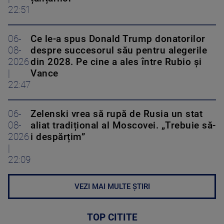
22:51
06-
Ce le-a spus Donald Trump donatorilor
08-
despre succesorul său pentru alegerile
2026
din 2028. Pe cine a ales între Rubio și
|
Vance
22:47
06-
Zelenski vrea să rupă de Rusia un stat
08-
aliat tradițional al Moscovei. „Trebuie să-
2026
i despărțim”
|
22:09
VEZI MAI MULTE ȘTIRI
TOP CITITE