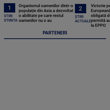
Organismul oamenilor dintr-o
Victorie p
1
2
populație din Asia a dezvoltat
Europeană
o abilitate pe care restul
obligată d
STIRI
ȘTIRI
oamenilor nu o au
permită au
STIINTA
ACTUALE
la EPPO
PARTENERI