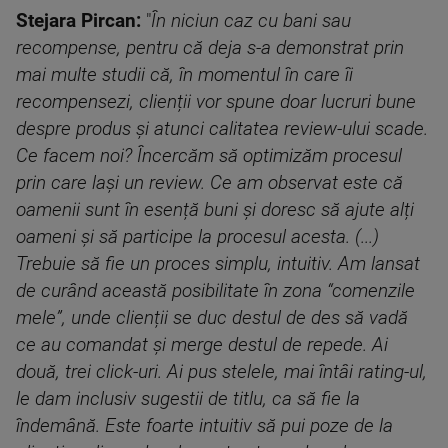
Stejara Pircan:
"
În niciun caz cu bani sau
recompense, pentru că deja s-a demonstrat prin
mai multe studii că, în momentul în care îi
recompensezi, clienții vor spune doar lucruri bune
despre produs și atunci calitatea review-ului scade.
Ce facem noi? Încercăm să optimizăm procesul
prin care lași un review. Ce am observat este că
oamenii sunt în esență buni și doresc să ajute alți
oameni și să participe la procesul acesta. (...)
Trebuie să fie un proces simplu, intuitiv. Am lansat
de curând această posibilitate în zona “comenzile
mele”, unde clienții se duc destul de des să vadă
ce au comandat și merge destul de repede. Ai
două, trei click-uri. Ai pus stelele, mai întâi rating-ul,
le dam inclusiv sugestii de titlu, ca să fie la
îndemână. Este foarte intuitiv să pui poze de la