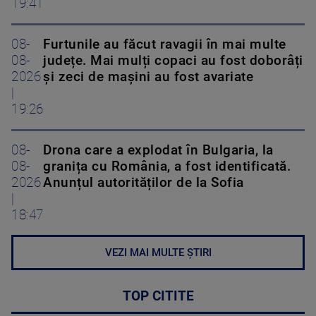
19:41
08-
Furtunile au făcut ravagii în mai multe
08-
județe. Mai mulți copaci au fost doborâți
2026
și zeci de mașini au fost avariate
|
19:26
08-
Drona care a explodat în Bulgaria, la
08-
granița cu România, a fost identificată.
2026
Anunțul autorităților de la Sofia
|
18:47
VEZI MAI MULTE ȘTIRI
TOP CITITE