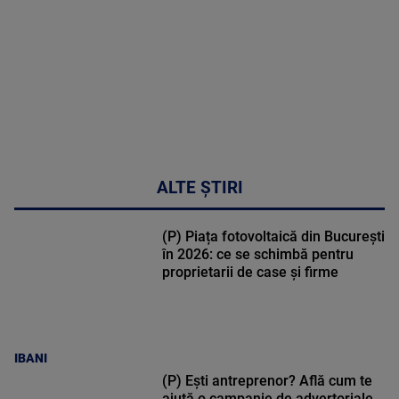
02:32:45
ALTE ȘTIRI
(P) Piața fotovoltaică din București
în 2026: ce se schimbă pentru
proprietarii de case și firme
IBANI
(P) Ești antreprenor? Află cum te
ajută o campanie de advertoriale