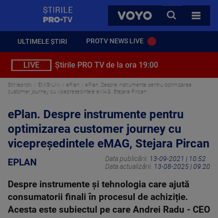
StirilePROTV
CAUTA
VOYO
TOATE 
PROTV NEWS LIVE
ULTIMELE ȘTIRI
LIVE
Știrile PRO TV de la ora 19:00
Stirileprotv
EMISIUNI
ePlan
ePlan. Despre instrumente pentru optimizarea
customer journey cu vicepreședintele eMAG, Stejara Pircan
ePlan. Despre instrumente pentru
optimizarea customer journey cu
vicepreședintele eMAG, Stejara Pircan
Data publicării:
13-09-2021 | 10:52
EPLAN
Data actualizării:
13-08-2025 | 09:20
Despre instrumente și tehnologia care ajută
consumatorii finali în procesul de achiziție.
Acesta este subiectul pe care Andrei Radu - CEO