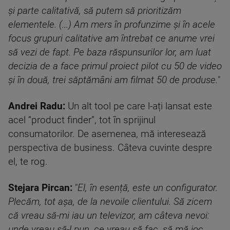
și parte calitativă, să putem să prioritizăm
elementele. (...) Am mers în profunzime și în acele
focus grupuri calitative am întrebat ce anume vrei
să vezi de fapt. Pe baza răspunsurilor lor, am luat
decizia de a face primul proiect pilot cu 50 de video
și în două, trei săptămâni am filmat 50 de produse.
"
Andrei Radu:
Un alt tool pe care l-ați lansat este
acel “product finder”, tot în sprijinul
consumatorilor. De asemenea, mă interesează
perspectiva de business. Câteva cuvinte despre
el, te rog.
Stejara Pircan:
"
El, în esență, este un configurator.
Plecăm, tot așa, de la nevoile clientului. Să zicem
că vreau să-mi iau un televizor, am câteva nevoi:
unde vreau să-l pun, ce vreau să fac, să mă joc.