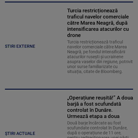
Turcia restricționează
traficul navelor comerciale
către Marea Neagră, după
intensificarea atacurilor cu
drone
Turcia restricționează traficul
STIRI EXTERNE
navelor comerciale către Marea
Neagră, pe fondul intensificării
atacurilor rusești și ucrainene
asupra vaselor din regiune, potrivit
unor surse familiarizate cu
situația, citate de Bloomberg.
„Operațiune reușită!” A doua
barjă a fost scufundată
controlat în Dunăre.
Urmează etapa a doua
Două barje încărcate au fost
scufundate controlat în Dunăre,
după o operațiune de 11 ore,
ȘTIRI ACTUALE
pentru redirecționarea unei părți