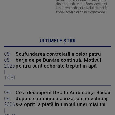
din debit către Dunărea Veche și
limitarea scăderii nivelului apei în
zona Centralei de la Cernavodă.
ULTIMELE ȘTIRI
08-
Scufundarea controlată a celor patru
08-
barje de pe Dunăre continuă. Motivul
2026
pentru sunt coborâte treptat în apă
|
19:51
08-
Ce a descoperit DSU la Ambulanța Bacău
08-
după ce o mamă a acuzat că un echipaj
2026
s-a oprit la piață în timpul unei misiuni
|