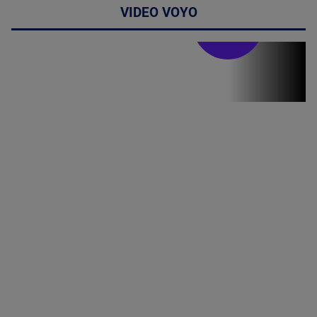
VIDEO VOYO
Stirile PRO TV
Stirile PRO
TV # 07.00 -
08 August
2026
MAI
MULTE
DETALII