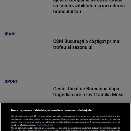
să crești vizibilitatea și încrederea
brandului tău
IBANI
CSM București a câștigat primul
trofeu al sezonului!
SPORT
Gestul făcut de Barcelona după
tragedia care a lovit familia Messi
Nouă ne pasă ca datele tale personale să rămână confidențiale
Noi și partenerii noștri
201
stocăm și/sau accesăm informații pe dispozitivul dvs., precum identificatorii cookie
unici pentru prelucrarea datelor cu caracter personal. Puteți accepta sau gestiona alegerile dvs. făcând clic mai jos
sau în orice moment, pe pagina cu politica de confidențialitate. Aceste alegeri vor fi raportate partenerilor noștri și
nu vă vor afecta navigarea.
Mai multe detalii
SPORT
Noi si partenerii nostri (retelele de socializare si agentiile de publicitate partenere, precum si furnizorii nostri de
servicii de date analitice) prelucram date pentru a permite website-ului sa functioneze, pentru a personaliza