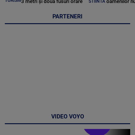
TURISM
3 metri și două fusuri orare
oamenilor nu
STIINTA
PARTENERI
VIDEO VOYO