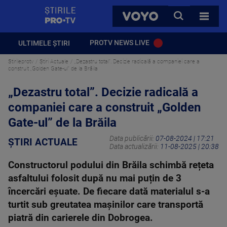
StirilePROTV
CAUTA
VOYO
TOATE 
PROTV NEWS LIVE
ULTIMELE ȘTIRI
Stirileprotv
Știri Actuale
„Dezastru total”. Decizie radicală a companiei care a
construit „Golden Gate-ul” de la Brăila
„Dezastru total”. Decizie radicală a
companiei care a construit „Golden
Gate-ul” de la Brăila
Data publicării:
07-08-2024 | 17:21
ȘTIRI ACTUALE
Data actualizării:
11-08-2025 | 20:38
Constructorul podului din Brăila schimbă rețeta
asfaltului folosit după nu mai puțin de 3
încercări eșuate. De fiecare dată materialul s-a
turtit sub greutatea mașinilor care transportă
piatră din carierele din Dobrogea.