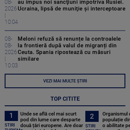
08-
au impus noi sancţiuni împotriva Rusiei.
2026
Ucraina, lipsă de muniţie şi interceptoare
|
10:04
08-
Meloni refuză să renunțe la controalele
08-
la frontieră după valul de migranți din
2026
Ceuta. Spania ripostează cu măsuri
|
similare
10:03
VEZI MAI MULTE ȘTIRI
TOP CITITE
Unde se află cel mai scurt
Organismul 
1
2
pod din lume care desparte
populație di
STIRI
două țări europene. Are doar
o abilitate p
STIRI