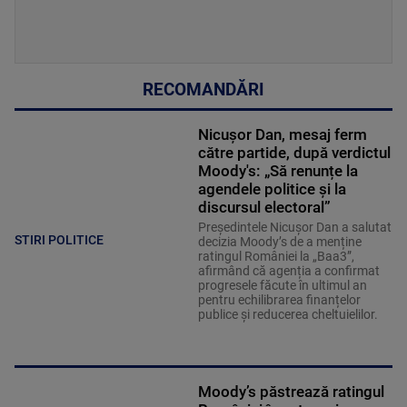
RECOMANDĂRI
Nicușor Dan, mesaj ferm
către partide, după verdictul
Moody's: „Să renunțe la
agendele politice şi la
discursul electoral”
Președintele Nicușor Dan a salutat
STIRI POLITICE
decizia Moody’s de a menține
ratingul României la „Baa3”,
afirmând că agenția a confirmat
progresele făcute în ultimul an
pentru echilibrarea finanțelor
publice și reducerea cheltuielilor.
Moody’s păstrează ratingul