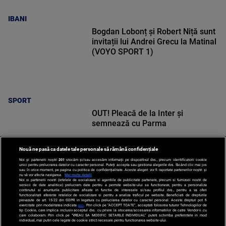
IBANI
Bogdan Lobonț și Robert Niță sunt
invitații lui Andrei Grecu la Matinal
(VOYO SPORT 1)
SPORT
OUT! Pleacă de la Inter și
semnează cu Parma
Nouă ne pasă ca datele tale personale să rămână confidențiale
Noi și partenerii noștri
201
stocăm și/sau accesăm informații pe dispozitivul dvs., precum identificatorii cookie
unici pentru prelucrarea datelor cu caracter personal. Puteți accepta sau gestiona alegerile dvs. făcând clic mai jos
sau în orice moment, pe pagina cu politica de confidențialitate. Aceste alegeri vor fi raportate partenerilor noștri și
nu vă vor afecta navigarea.
Mai multe detalii
Noi si partenerii nostri (retelele de socializare si agentiile de publicitate partenere, precum si furnizorii nostri de
SPORT
servicii de date analitice) prelucram date pentru a permite website-ului sa functioneze, pentru a personaliza
continutul si anunturile publicitare afisate in functie de interesele si/sau profilul dvs., pentru a va oferi
functionalitati aferente retelelor de socializare si pentru a analiza traficul pe website. Beneficiati de drepturile
prevazute de art. 15-22 din GDPR in legatura cu prelucrarea datelor cu caracter personal. Aceste drepturi pot fi
exercitate prin modalitatea indicata
aici
. Prin click pe “ACCEPT TOATE”, acceptati folosirea tuturor Tehnologiilor de
tip Cookie, care implica inclusiv acceptul dvs. cu privire la stocarea/accesarea informatiilor de catre Vendor-ii cu
care colaboram. Prin click pe “VREAU SA MODIFIC SETARILE INDIVIDUAL” puteti schimba preferintele in mod
individual, mai putin cele legate de cookie strict necesare pentru functionarea website-ului.