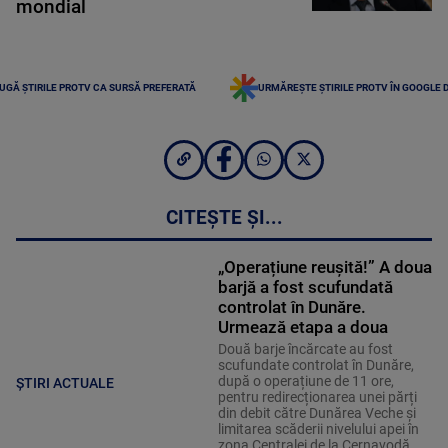
mondial
UGĂ ȘTIRILE PROTV CA SURSĂ PREFERATĂ
URMĂREȘTE ȘTIRILE PROTV ÎN GOOGLE 
CITEȘTE ȘI...
„Operațiune reușită!” A doua
barjă a fost scufundată
controlat în Dunăre.
Urmează etapa a doua
Două barje încărcate au fost
scufundate controlat în Dunăre,
după o operațiune de 11 ore,
ȘTIRI ACTUALE
pentru redirecționarea unei părți
din debit către Dunărea Veche și
limitarea scăderii nivelului apei în
zona Centralei de la Cernavodă.