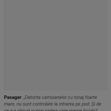
Pasager
:
„Datorita camioanelor cu tonaj foarte
mare, nu sunt controlate la intrarea pe pod. Și de
ce s-a stricat numai partea care merge încolo?