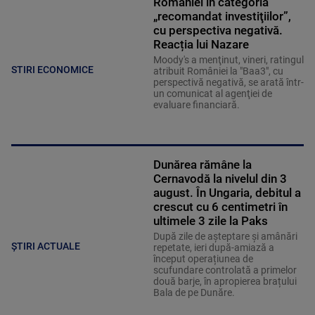
României în categoria
„recomandat investiţiilor”,
cu perspectiva negativă.
Reacția lui Nazare
Moody's a menţinut, vineri, ratingul
STIRI ECONOMICE
atribuit României la "Baa3", cu
perspectivă negativă, se arată într-
un comunicat al agenţiei de
evaluare financiară.
Dunărea rămâne la
Cernavodă la nivelul din 3
august. În Ungaria, debitul a
crescut cu 6 centimetri în
ultimele 3 zile la Paks
După zile de așteptare și amânări
ȘTIRI ACTUALE
repetate, ieri după-amiază a
început operațiunea de
scufundare controlată a primelor
două barje, în apropierea brațului
Bala de pe Dunăre.