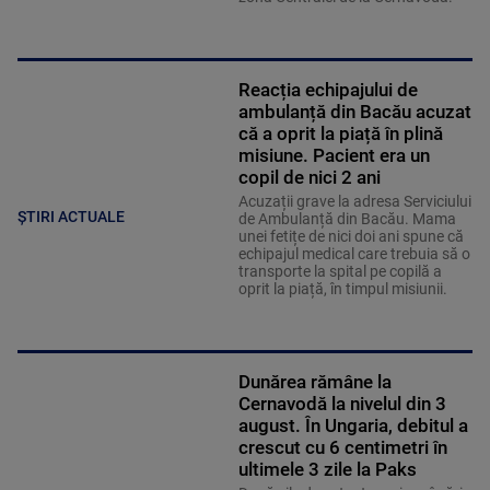
Reacția echipajului de
ambulanță din Bacău acuzat
că a oprit la piață în plină
misiune. Pacient era un
copil de nici 2 ani
Acuzații grave la adresa Serviciului
ȘTIRI ACTUALE
de Ambulanță din Bacău. Mama
unei fetițe de nici doi ani spune că
echipajul medical care trebuia să o
transporte la spital pe copilă a
oprit la piață, în timpul misiunii.
Dunărea rămâne la
Cernavodă la nivelul din 3
august. În Ungaria, debitul a
crescut cu 6 centimetri în
ultimele 3 zile la Paks