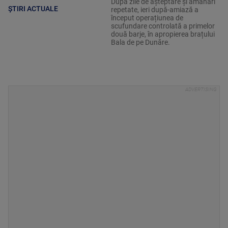
După zile de așteptare și amânări
ȘTIRI ACTUALE
repetate, ieri după-amiază a
început operațiunea de
scufundare controlată a primelor
două barje, în apropierea brațului
Bala de pe Dunăre.