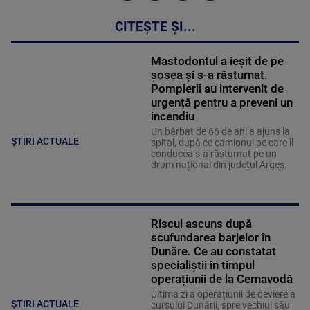
CITEȘTE ȘI...
Mastodontul a ieșit de pe
șosea și s-a răsturnat.
Pompierii au intervenit de
urgență pentru a preveni un
incendiu
Un bărbat de 66 de ani a ajuns la
ȘTIRI ACTUALE
spital, după ce camionul pe care îl
conducea s-a răsturnat pe un
drum național din județul Argeș.
Riscul ascuns după
scufundarea barjelor în
Dunăre. Ce au constatat
specialiștii în timpul
operațiunii de la Cernavodă
Ultima zi a operațiunii de deviere a
ȘTIRI ACTUALE
cursului Dunării, spre vechiul său