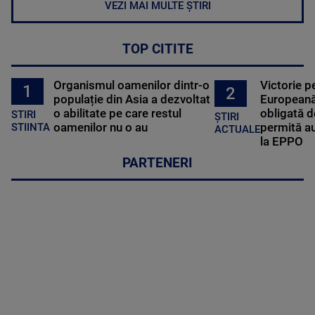
VEZI MAI MULTE ȘTIRI
TOP CITITE
Organismul oamenilor dintr-o
Victorie p
1
2
populație din Asia a dezvoltat
Europeană
o abilitate pe care restul
obligată d
STIRI
ȘTIRI
oamenilor nu o au
permită au
STIINTA
ACTUALE
la EPPO
PARTENERI