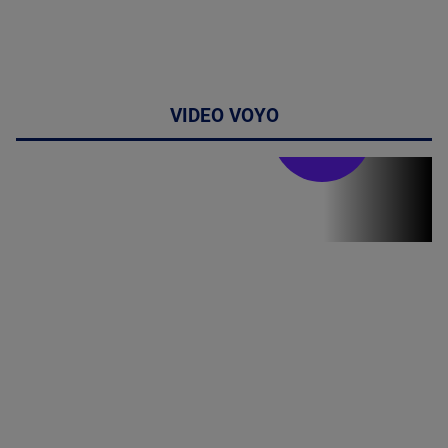
VIDEO VOYO
Stirile PRO TV
Stirile PRO
TV # 19.00 -
8 August
2026