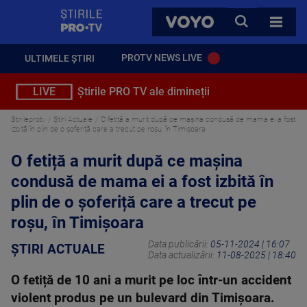
StirilePROTV
CAUTA
VOYO
TOATE 
PROTV NEWS LIVE
ULTIMELE ȘTIRI
LIVE
Știrile PRO TV ale dimineții
Stirileprotv
Știri Actuale
O fetiță a murit după ce mașina condusă de mama ei a fost
izbită în plin de o șoferiță care a trecut pe roșu, în Timișoara
O fetiță a murit după ce mașina
condusă de mama ei a fost izbită în
plin de o șoferiță care a trecut pe
roșu, în Timișoara
Data publicării:
05-11-2024 | 16:07
ȘTIRI ACTUALE
Data actualizării:
11-08-2025 | 18:40
O fetiță de 10 ani a murit pe loc într-un accident
violent produs pe un bulevard din Timişoara.