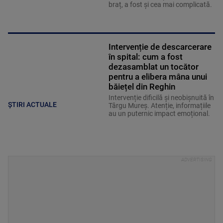
braț, a fost și cea mai complicată.
Intervenție de descarcerare
în spital: cum a fost
dezasamblat un tocător
pentru a elibera mâna unui
băiețel din Reghin
Intervenție dificilă și neobișnuită în
ȘTIRI ACTUALE
Târgu Mureș. Atenție, informațiile
au un puternic impact emoțional.