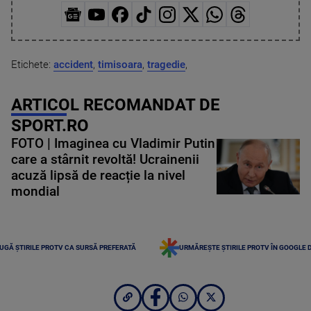
Etichete:
accident
,
timisoara
,
tragedie
,
ARTICOL RECOMANDAT DE
SPORT.RO
FOTO | Imaginea cu Vladimir Putin
care a stârnit revoltă! Ucrainenii
acuză lipsă de reacție la nivel
mondial
UGĂ ȘTIRILE PROTV CA SURSĂ PREFERATĂ
URMĂREȘTE ȘTIRILE PROTV ÎN GOOGLE 