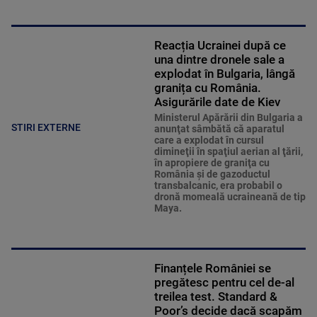
Reacția Ucrainei după ce
una dintre dronele sale a
explodat în Bulgaria, lângă
granița cu România.
Asigurările date de Kiev
Ministerul Apărării din Bulgaria a
STIRI EXTERNE
anunţat sâmbătă că aparatul
care a explodat în cursul
dimineţii în spaţiul aerian al ţării,
în apropiere de graniţa cu
România şi de gazoductul
transbalcanic, era probabil o
dronă momeală ucraineană de tip
Maya.
Finanțele României se
pregătesc pentru cel de-al
treilea test. Standard &
Poor’s decide dacă scapăm