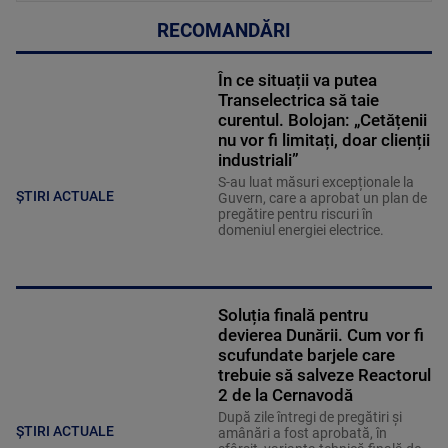
RECOMANDĂRI
În ce situații va putea
Transelectrica să taie
curentul. Bolojan: „Cetățenii
nu vor fi limitați, doar clienții
industriali”
S-au luat măsuri excepționale la
ȘTIRI ACTUALE
Guvern, care a aprobat un plan de
pregătire pentru riscuri în
domeniul energiei electrice.
Soluția finală pentru
devierea Dunării. Cum vor fi
scufundate barjele care
trebuie să salveze Reactorul
2 de la Cernavodă
După zile întregi de pregătiri și
ȘTIRI ACTUALE
amânări a fost aprobată, în