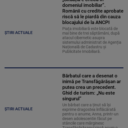
domeniul imobiliar”.
Românii cu credite aprobate
riscă să le piardă din cauza
blocajului de la ANCPI
Piața imobiliară este blocată de
ȘTIRI ACTUALE
mai bine de trei săptămâni, după
atacul cibernetic asupra
sistemului administrat de Agenția
Națională de Cadastru și
Publicitate Imobiliară.
Bărbatul care a desenat o
inimă pe Transfăgărășan ar
putea crea un precedent.
Ghid de turism: „Nu este
singurul”
Un bărbat care a ținut să își
ȘTIRI ACTUALE
exprime dragostea înflăcărată
pentru o anume, Anna, printr-un
desen adolescentin făcut pe
stâncile care mărginesc
Transfăgărășanul riscă acum o