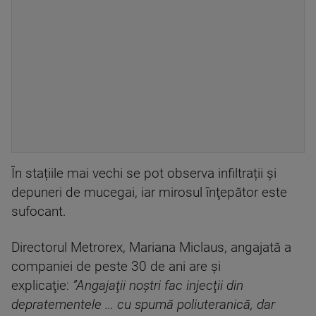
În stațiile mai vechi se pot observa infiltrații și
depuneri de mucegai, iar mirosul înţepător este
sufocant.
Directorul Metrorex, Mariana Miclaus, angajată a
companiei de peste 30 de ani are şi
explicaţie:
”Angajaţii noştri fac injecţii din
depratementele ... cu spumă poliuteranică, dar