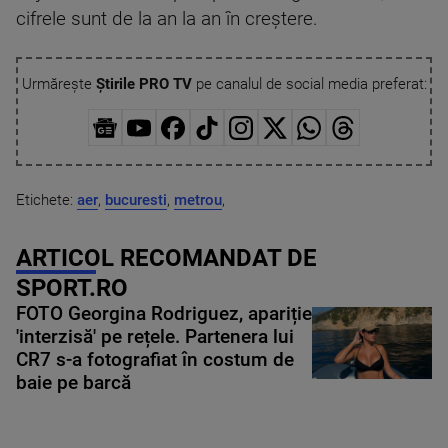
cifrele sunt de la an la an în creştere.
Urmărește
Știrile PRO TV
pe canalul de social media preferat:
Etichete:
aer
,
bucuresti
,
metrou
,
ARTICOL RECOMANDAT DE
SPORT.RO
FOTO Georgina Rodriguez, apariție
'interzisă' pe rețele. Partenera lui
CR7 s-a fotografiat în costum de
baie pe barcă