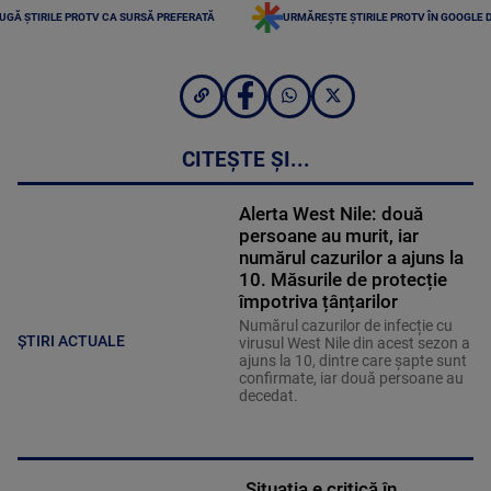
UGĂ ȘTIRILE PROTV CA SURSĂ PREFERATĂ
URMĂREȘTE ȘTIRILE PROTV ÎN GOOGLE 
CITEȘTE ȘI...
Alerta West Nile: două
persoane au murit, iar
numărul cazurilor a ajuns la
10. Măsurile de protecție
împotriva țânțarilor
Numărul cazurilor de infecție cu
ȘTIRI ACTUALE
virusul West Nile din acest sezon a
ajuns la 10, dintre care șapte sunt
confirmate, iar două persoane au
decedat.
„Situația e critică în