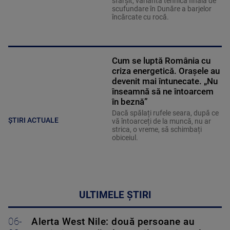
sfârșit, varianta tehnică finală de
scufundare în Dunăre a barjelor
încărcate cu rocă.
Cum se luptă România cu
criza energetică. Orașele au
devenit mai întunecate. „Nu
înseamnă să ne întoarcem
în beznă”
Dacă spălați rufele seara, după ce
ȘTIRI ACTUALE
vă întoarceți de la muncă, nu ar
strica, o vreme, să schimbați
obiceiul.
ULTIMELE ȘTIRI
06-
Alerta West Nile: două persoane au