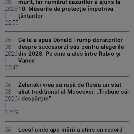
08-
murit, iar numărul cazurilor a ajuns la
2026
10. Măsurile de protecție împotriva
|
țânțarilor
22:55
06-
Ce le-a spus Donald Trump donatorilor
08-
despre succesorul său pentru alegerile
2026
din 2028. Pe cine a ales între Rubio și
|
Vance
22:47
06-
Zelenski vrea să rupă de Rusia un stat
08-
aliat tradițional al Moscovei. „Trebuie să-
2026
i despărțim”
|
22:09
06-
Locul unde apa mării a atins un record