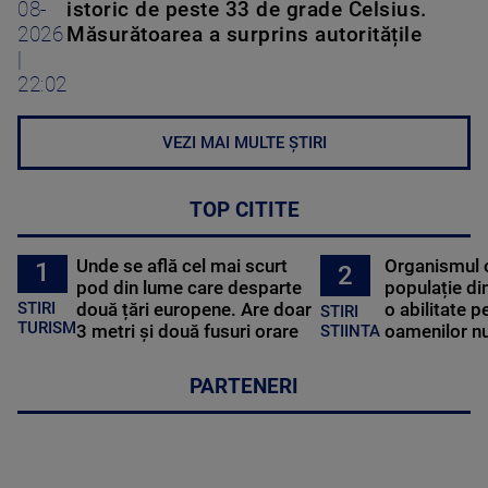
08-
istoric de peste 33 de grade Celsius.
2026
Măsurătoarea a surprins autoritățile
|
22:02
VEZI MAI MULTE ȘTIRI
TOP CITITE
Unde se află cel mai scurt
Organismul 
1
2
pod din lume care desparte
populație di
STIRI
două țări europene. Are doar
o abilitate p
STIRI
TURISM
3 metri și două fusuri orare
oamenilor nu
STIINTA
PARTENERI