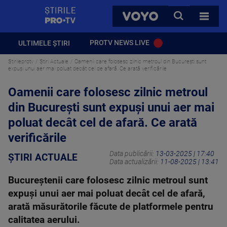
StirilePROTV
CAUTA
VOYO
TOATE 
PROTV NEWS LIVE
ULTIMELE ȘTIRI
Stirileprotv
Știri Actuale
Oamenii care folosesc zilnic metroul din București sunt
expuși unui aer mai poluat decât cel de afară. Ce arată verificările
Oamenii care folosesc zilnic metroul
din București sunt expuși unui aer mai
poluat decât cel de afară. Ce arată
verificările
Data publicării:
13-03-2025 | 17:40
ȘTIRI ACTUALE
Data actualizării:
11-08-2025 | 13:41
Bucureștenii care folosesc zilnic metroul sunt
expuși unui aer mai poluat decât cel de afară,
arată măsurătorile făcute de platformele pentru
calitatea aerului.