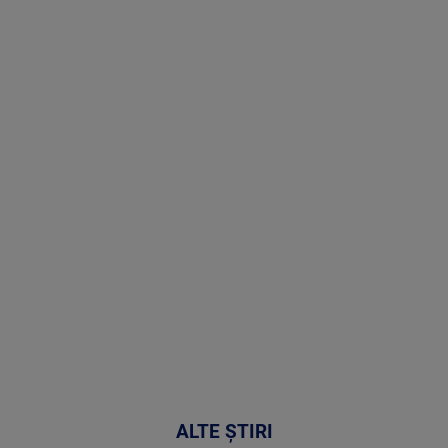
Stirile PRO
TV # 19.00 -
06 August
2026
MAI
MULTE
DETALII
47:43
ALTE ȘTIRI