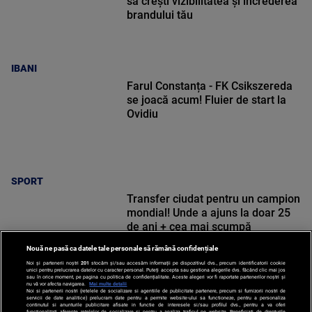
să crești vizibilitatea și încrederea
brandului tău
IBANI
Farul Constanța - FK Csikszereda
se joacă acum! Fluier de start la
Ovidiu
SPORT
Transfer ciudat pentru un campion
mondial! Unde a ajuns la doar 25
de ani + cea mai scumpă
tranzacție din istorie
Nouă ne pasă ca datele tale personale să rămână confidențiale
Noi și partenerii noștri
201
stocăm și/sau accesăm informații pe dispozitivul dvs., precum identificatorii cookie
unici pentru prelucrarea datelor cu caracter personal. Puteți accepta sau gestiona alegerile dvs. făcând clic mai jos
sau în orice moment, pe pagina cu politica de confidențialitate. Aceste alegeri vor fi raportate partenerilor noștri și
nu vă vor afecta navigarea.
Mai multe detalii
Noi si partenerii nostri (retelele de socializare si agentiile de publicitate partenere, precum si furnizorii nostri de
SPORT
servicii de date analitice) prelucram date pentru a permite website-ului sa functioneze, pentru a personaliza
continutul si anunturile publicitare afisate in functie de interesele si/sau profilul dvs., pentru a va oferi
functionalitati aferente retelelor de socializare si pentru a analiza traficul pe website. Beneficiati de drepturile