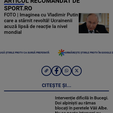
ARTICOL RECOMANDAT DE
SPORT.RO
FOTO | Imaginea cu Vladimir Putin
care a stârnit revoltă! Ucrainenii
acuză lipsă de reacție la nivel
mondial
UGĂ ȘTIRILE PROTV CA SURSĂ PREFERATĂ
URMĂREȘTE ȘTIRILE PROTV ÎN GOOGLE 
CITEȘTE ȘI...
Intervenție dificilă în Bucegi.
Doi alpiniști au rămas
blocați în peretele Văii Albe.