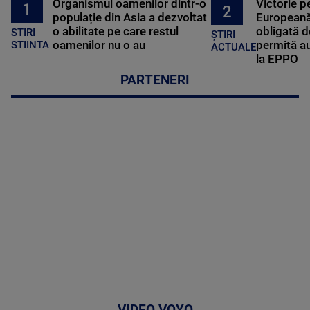
Organismul oamenilor dintr-o
Victorie p
1
2
populație din Asia a dezvoltat
Europeană
o abilitate pe care restul
obligată d
STIRI
ȘTIRI
oamenilor nu o au
permită au
STIINTA
ACTUALE
la EPPO
PARTENERI