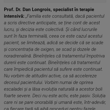
Prof. Dr. Dan Longrois, specialist în terapie
intensivă:
„
Familia este consultată, dacă pacientul
a scris directive anticipate, se ține cont de acest
lucru, și decizia este colectivă. Și când lucrurile
sunt în faza terminală, ceea ce este cazul acestui
pacient, se limitează, adică se decide că se scade
și concentrația de oxigen, se scad și dozele de
noradrenalină. Bineînțeles că tratamentul împotriva
durerii este continuat. Bineînțeles că tratamentul
care împiedică pacientul să sufere este continuat.
Nu vorbim de atitudini active, ca să accelereze
decesul pacientului. Vorbim numai de oprirea
escaladei și a lăsa evoluția naturală a acestor boli
foarte severe. Deci nu este activ, este pasiv. Soluția
care ni se pare onorabilă și umană este, într-adevăr,
ca fiecare țară să aibă proceduri pentru fazele