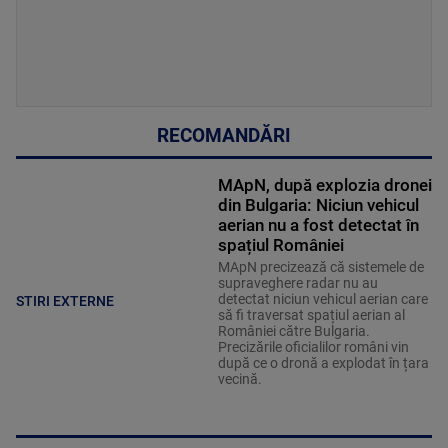
RECOMANDĂRI
MApN, după explozia dronei
din Bulgaria: Niciun vehicul
aerian nu a fost detectat în
spațiul României
MApN precizează că sistemele de
supraveghere radar nu au
detectat niciun vehicul aerian care
STIRI EXTERNE
să fi traversat spațiul aerian al
României către Bulgaria.
Precizările oficialilor români vin
după ce o dronă a explodat în țara
vecină.