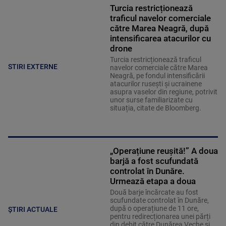
Turcia restricționează
traficul navelor comerciale
către Marea Neagră, după
intensificarea atacurilor cu
drone
Turcia restricționează traficul
STIRI EXTERNE
navelor comerciale către Marea
Neagră, pe fondul intensificării
atacurilor rusești și ucrainene
asupra vaselor din regiune, potrivit
unor surse familiarizate cu
situația, citate de Bloomberg.
„Operațiune reușită!” A doua
barjă a fost scufundată
controlat în Dunăre.
Urmează etapa a doua
Două barje încărcate au fost
scufundate controlat în Dunăre,
după o operațiune de 11 ore,
ȘTIRI ACTUALE
pentru redirecționarea unei părți
din debit către Dunărea Veche și