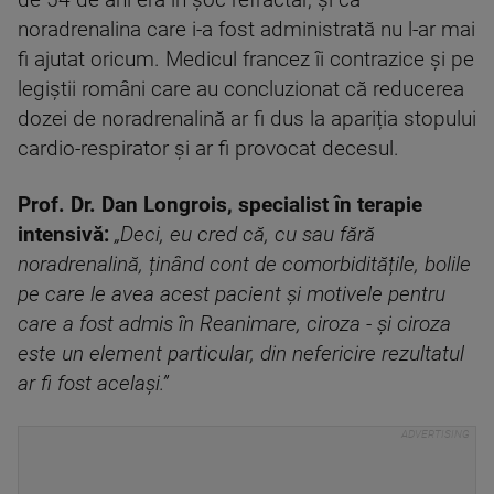
de 54 de ani era în șoc refractar, și că
noradrenalina care i-a fost administrată nu l-ar mai
fi ajutat oricum. Medicul francez îi contrazice și pe
legiștii români care au concluzionat că reducerea
dozei de noradrenalină ar fi dus la apariția stopului
cardio-respirator și ar fi provocat decesul.
Prof. Dr. Dan Longrois, specialist în terapie
intensivă:
„Deci, eu cred că, cu sau fără
noradrenalină, ținând cont de comorbiditățile, bolile
pe care le avea acest pacient și motivele pentru
care a fost admis în Reanimare, ciroza - și ciroza
este un element particular, din nefericire rezultatul
ar fi fost același.”