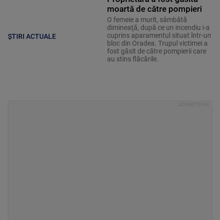
moartă de către pompieri
O femeie a murit, sâmbătă
dimineaţă, după ce un incendiu i-a
cuprins aparamentul situat într-un
ȘTIRI ACTUALE
bloc din Oradea. Trupul victimei a
fost găsit de către pompierii care
au stins flăcările.