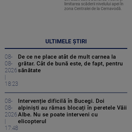
limitarea scăderii nivelului apei în
zona Centralei de la Cernavodă.
ULTIMELE ȘTIRI
08-
De ce ne place atât de mult carnea la
08-
grătar. Cât de bună este, de fapt, pentru
2026
sănătate
|
18:23
08-
Intervenție dificilă în Bucegi. Doi
08-
alpiniști au rămas blocați în peretele Văii
2026
Albe. Nu se poate interveni cu
|
elicopterul
17:48