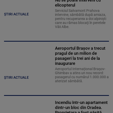
Nu se poate interveni cu
elicopterul
Serviciul Salvamont Prahova
ȘTIRI ACTUALE
intervine, sâmbătă după amiaza,
pentru recuperarea a doi alpinişti
care au rămas blocaţi în peretele
Văii Albe.
Aeroportul Brașov a trecut
pragul de un milion de
pasageri la trei ani de la
inaugurare
Aeroportul Internațional Brașov-
Ghimbav a atins un nou record:
pasagerul cu numărul 1.000.000 a
ȘTIRI ACTUALE
aterizat sâmbătă.
Incendiu într-un apartament
dintr-un bloc din Oradea.
Proprietara a fost găsită