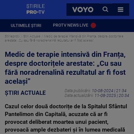
StirilePROTV
CAUTA
VOYO
TOATE 
PROTV NEWS LIVE
ULTIMELE ȘTIRI
Stirileprotv
Știri Actuale
Medic de terapie intensivă din Franța, despre doctorițele
arestate: „Cu sau fără noradrenalină rezultatul ar fi fost același”
Medic de terapie intensivă din Franța,
despre doctorițele arestate: „Cu sau
fără noradrenalină rezultatul ar fi fost
același”
Data publicării:
10-08-2024 | 21:34
ȘTIRI ACTUALE
Data actualizării:
11-08-2025 | 20:34
Cazul celor două doctorițe de la Spitalul Sfântul
Pantelimon din Capitală, acuzate că ar fi
provocat deliberat moartea unui pacient,
provoacă ample dezbateri și în lumea medicală