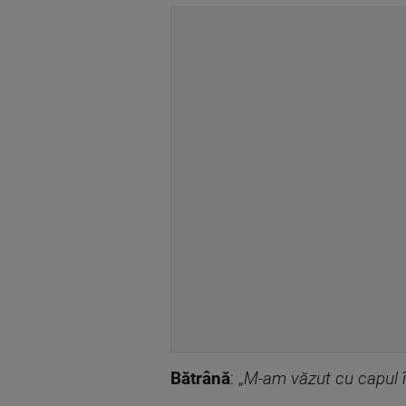
Bătrână
: „
M-am văzut cu capul în