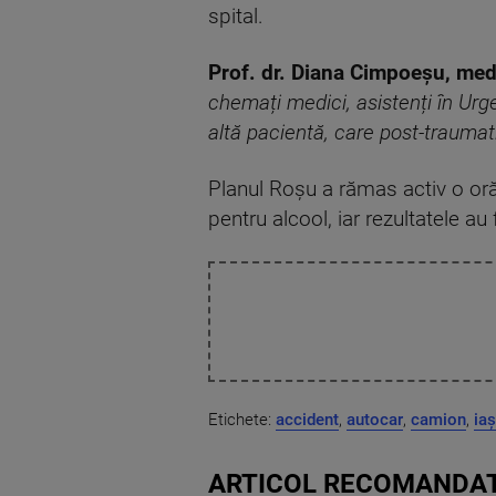
spital.
Prof. dr. Diana Cimpoeșu, me
chemați medici, asistenți în Urg
altă pacientă, care post-traumat
Planul Roșu a rămas activ o oră ș
pentru alcool, iar rezultatele a
Etichete:
accident
,
autocar
,
camion
,
iaș
ARTICOL RECOMANDAT