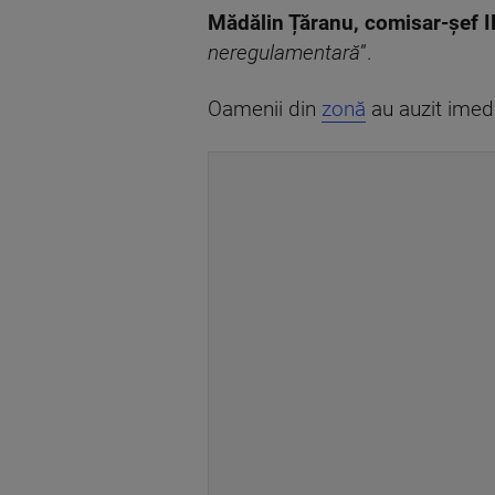
Mădălin Țăranu, comisar-șef I
neregulamentară
”.
Oamenii din
zonă
au auzit imedi