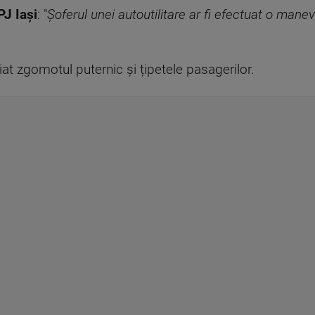
PJ Iași
: "
Șoferul unei autoutilitare ar fi efectuat o mane
at zgomotul puternic și țipetele pasagerilor.