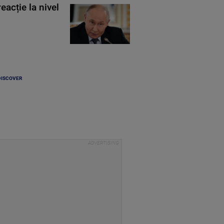
eacție la nivel
DISCOVER