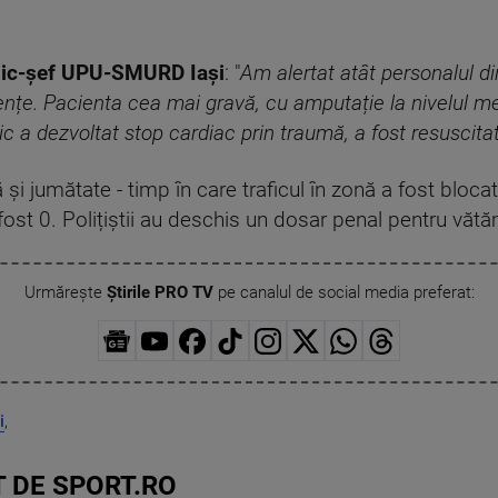
dic-șef UPU-SMURD Iași
: "
Am alertat atât personalul din
ențe. Pacienta cea mai gravă, cu amputație la nivelul me
ic a dezvoltat stop cardiac prin traumă, a fost resuscita
i jumătate - timp în care traficul în zonă a fost blocat.
u fost 0. Polițiștii au deschis un dosar penal pentru văt
Urmărește
Știrile PRO TV
pe canalul de social media preferat:
i
,
 DE SPORT.RO