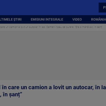
P
LTIMELE ȘTIRI
EMISIUNI INTEGRALE
VIDEO
ROMÂNIA,
 care un camion a lovit un autocar, în Iași. Oamenii țipau de durere. ”Era o mână aici, în șanț”
 în care un camion a lovit un autocar, în I
, în șanț”