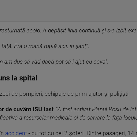
sturnată acolo. A depășit linia continuă și s-a izbit exa
 față. Era o mână ruptă aici, în șanț
".
 m-am dus să văd dacă pot să-i ajut cu ceva
".
uns la spital
eci de pompieri, echipaje de prim ajutor și polițiști.
or de cuvânt ISU Iași
: "
A fost activat Planul Roșu de in
ativă a resurselor medicale și de salvare la fața loculu
 în
accident
- cu tot cu cei 2 șoferi. Dintre pasageri, 14 a