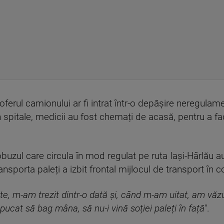
ferul camionului ar fi intrat într-o depășire neregulamen
 în spitale, medicii au fost chemați de acasă, pentru a 
utobuzul care circula în mod regulat pe ruta Iași-Hârlău a
ansporta paleți a izbit frontal mijlocul de transport în 
te, m-am trezit dintr-o dată și, când m-am uitat, am văzu
ucat să bag mâna, să nu-i vină soției paleți în față
".