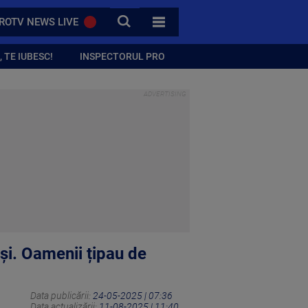
CAUTA
ROTV NEWS LIVE
TOATE CATEGORIILE
 TE IUBESC!
INSPECTORUL PRO
ași. Oamenii țipau de
Data publicării:
24-05-2025 | 07:36
Data actualizării:
11-08-2025 | 11:40