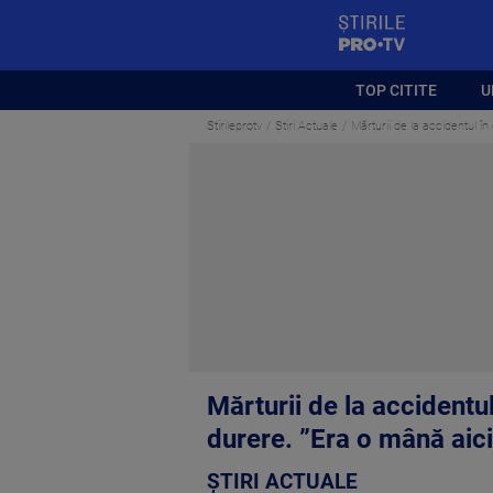
StirilePROTV
TOP CITITE
U
Stirileprotv
Știri Actuale
Mărturii de la accidentul în
Mărturii de la accidentul
durere. ”Era o mână aici
ȘTIRI ACTUALE