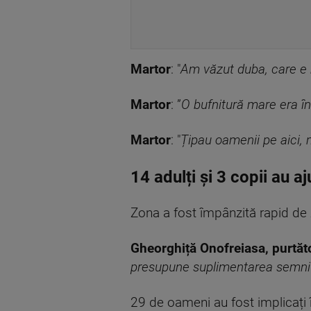
Martor
: "
Am văzut duba, care e ră
Martor
: ”
O bufnitură mare era în
Martor
: "
Țipau oamenii pe aici,
14 adulți și 3 copii au aj
Zona a fost împânzită rapid de z
Gheorghiță Onofreiasa, purtăt
presupune suplimentarea semnific
29 de oameni au fost implicați