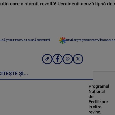
in care a stârnit revoltă! Ucrainenii acuză lipsă de r
UGĂ ȘTIRILE PROTV CA SURSĂ PREFERATĂ
URMĂREȘTE ȘTIRILE PROTV ÎN GOOGLE 
CITEȘTE ȘI...
Programul
Național
de
Fertilizare
in vitro
revine.