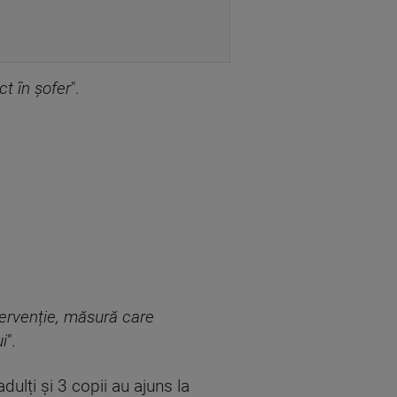
ct în șofer
".
tervenție, măsură care
i
".
dulți și 3 copii au ajuns la