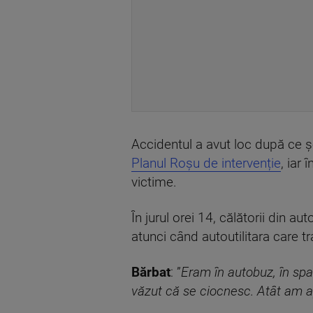
Accidentul a avut loc după ce șo
Planul Roșu de intervenție
, iar
victime.
În jurul orei 14, călătorii din a
atunci când autoutilitara care tr
Bărbat
: ”
Eram în autobuz, în spa
văzut că se ciocnesc. Atât am ap