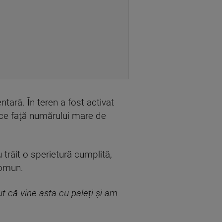
tară. În teren a fost activat
face față numărului mare de
u trăit o sperietură cumplită,
comun.
t că vine asta cu paleți și am