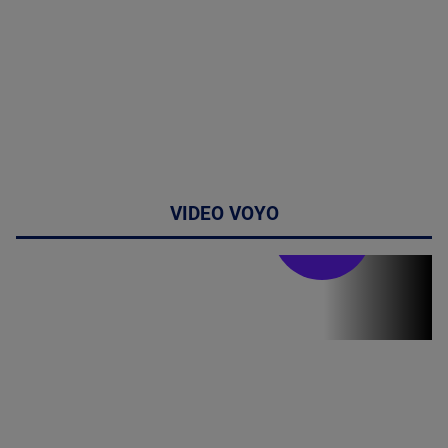
VIDEO VOYO
Stirile PRO TV
Stirile PRO