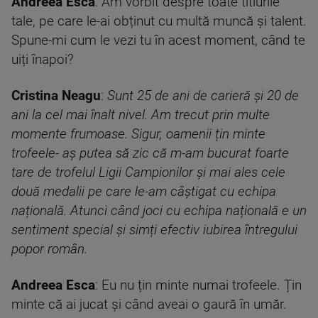
Andreea Esca
: Am vorbit despre toate titlurile
tale, pe care le-ai obținut cu multă muncă și talent.
Spune-mi cum le vezi tu în acest moment, când te
uiți înapoi?
Cristina Neagu
:
Sunt 25 de ani de carieră și 20 de
ani la cel mai înalt nivel. Am trecut prin multe
momente frumoase. Sigur, oamenii țin minte
trofeele- aș putea să zic că m-am bucurat foarte
tare de trofelul Ligii Campionilor și mai ales cele
două medalii pe care le-am câștigat cu echipa
națională. Atunci când joci cu echipa națională e un
sentiment special și simți efectiv iubirea întregului
popor român.
Andreea Esca
: Eu nu țin minte numai trofeele. Țin
minte că ai jucat și când aveai o gaură în umăr.