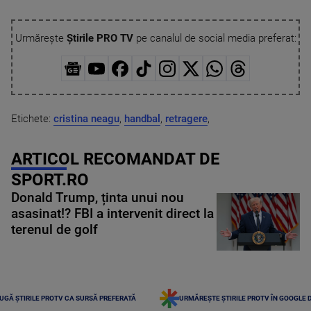
Urmărește
Știrile PRO TV
pe canalul de social media preferat:
Etichete:
cristina neagu
,
handbal
,
retragere
,
ARTICOL RECOMANDAT DE
SPORT.RO
Donald Trump, ținta unui nou
asasinat!? FBI a intervenit direct la
terenul de golf
UGĂ ȘTIRILE PROTV CA SURSĂ PREFERATĂ
URMĂREȘTE ȘTIRILE PROTV ÎN GOOGLE 