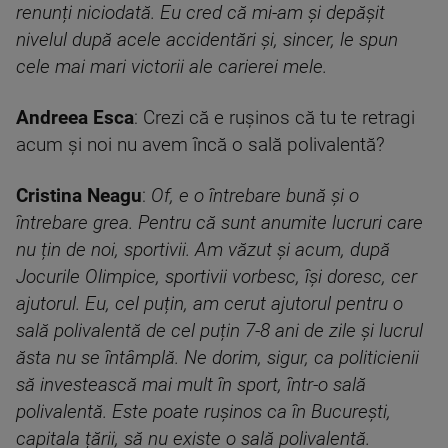
renunți niciodată. Eu cred că mi-am și depășit
nivelul după acele accidentări și, sincer, le spun
cele mai mari victorii ale carierei mele.
Andreea Esca
: Crezi că e rușinos că tu te retragi
acum și noi nu avem încă o sală polivalentă?
Cristina Neagu
:
Of, e o întrebare bună și o
întrebare grea. Pentru că sunt anumite lucruri care
nu țin de noi, sportivii. Am văzut și acum, după
Jocurile Olimpice, sportivii vorbesc, își doresc, cer
ajutorul. Eu, cel puțin, am cerut ajutorul pentru o
sală polivalentă de cel puțin 7-8 ani de zile și lucrul
ăsta nu se întâmplă. Ne dorim, sigur, ca politicienii
să investească mai mult în sport, într-o sală
polivalentă. Este poate rușinos ca în București,
capitala țării, să nu existe o sală polivalentă.