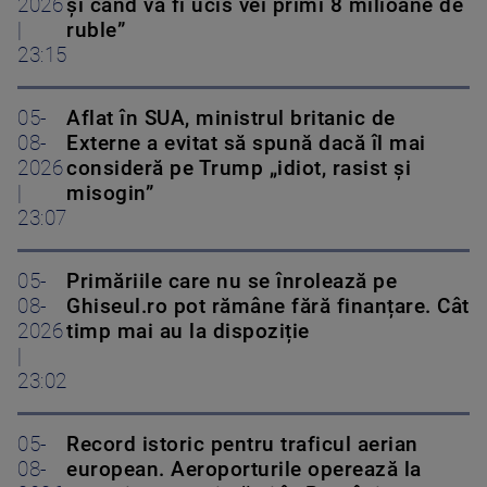
2026
și când va fi ucis vei primi 8 milioane de
|
ruble”
23:15
05-
Aflat în SUA, ministrul britanic de
08-
Externe a evitat să spună dacă îl mai
2026
consideră pe Trump „idiot, rasist și
|
misogin”
23:07
05-
Primăriile care nu se înrolează pe
08-
Ghiseul.ro pot rămâne fără finanțare. Cât
2026
timp mai au la dispoziție
|
23:02
05-
Record istoric pentru traficul aerian
08-
european. Aeroporturile operează la