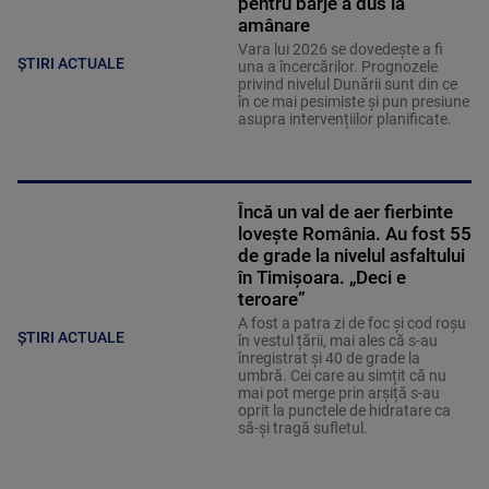
pentru barje a dus la
amânare
Vara lui 2026 se dovedește a fi
ȘTIRI ACTUALE
una a încercărilor. Prognozele
privind nivelul Dunării sunt din ce
în ce mai pesimiste și pun presiune
asupra intervențiilor planificate.
Încă un val de aer fierbinte
lovește România. Au fost 55
de grade la nivelul asfaltului
în Timișoara. „Deci e
teroare”
A fost a patra zi de foc și cod roșu
ȘTIRI ACTUALE
în vestul țării, mai ales că s-au
înregistrat și 40 de grade la
umbră. Cei care au simțit că nu
mai pot merge prin arșiță s-au
oprit la punctele de hidratare ca
să-și tragă sufletul.