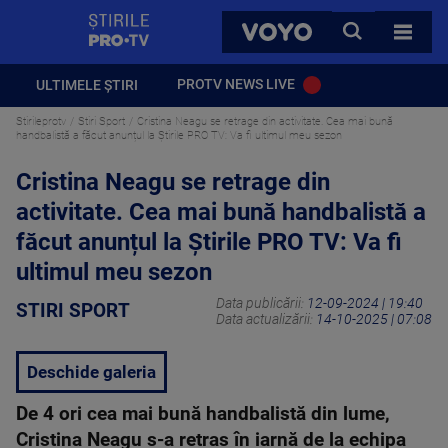
StirilePROTV
CAUTA
VOYO
TOATE 
PROTV NEWS LIVE
ULTIMELE ȘTIRI
Stirileprotv
Stiri Sport
Cristina Neagu se retrage din activitate. Cea mai bună
handbalistă a făcut anunțul la Știrile PRO TV: Va fi ultimul meu sezon
Cristina Neagu se retrage din
activitate. Cea mai bună handbalistă a
făcut anunțul la Știrile PRO TV: Va fi
ultimul meu sezon
Data publicării:
12-09-2024 | 19:40
STIRI SPORT
Data actualizării:
14-10-2025 | 07:08
Deschide galeria
De 4 ori cea mai bună handbalistă din lume,
Cristina Neagu s-a retras în iarnă de la echipa