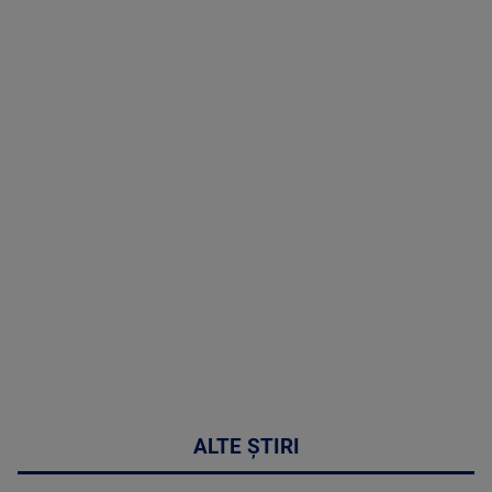
TV # 19.00 -
05 August
2026
MAI
MULTE
DETALII
50:27
ALTE ȘTIRI