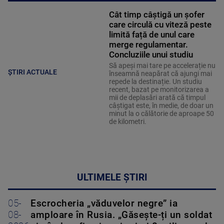
Cât timp câștigă un șofer
care circulă cu viteză peste
limită față de unul care
merge regulamentar.
Concluziile unui studiu
Să apeși mai tare pe accelerație nu
ȘTIRI ACTUALE
înseamnă neapărat că ajungi mai
repede la destinație. Un studiu
recent, bazat pe monitorizarea a
mii de deplasări arată că timpul
câștigat este, în medie, de doar un
minut la o călătorie de aproape 50
de kilometri.
ULTIMELE ȘTIRI
05-
Escrocheria „văduvelor negre” ia
08-
amploare în Rusia. „Găsește-ți un soldat