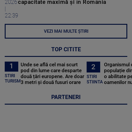
2026
capacitate maximă și în România
|
22:39
VEZI MAI MULTE ȘTIRI
TOP CITITE
Unde se află cel mai scurt
Organismul 
1
2
pod din lume care desparte
populație di
STIRI
două țări europene. Are doar
o abilitate p
STIRI
TURISM
3 metri și două fusuri orare
oamenilor nu
STIINTA
PARTENERI