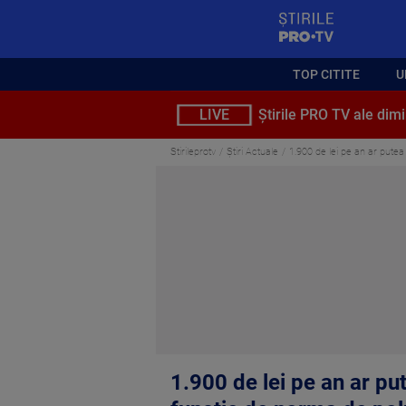
StirilePROTV
TOP CITITE
U
LIVE
Știrile PRO TV ale dimi
Stirileprotv
Știri Actuale
1.900 de lei pe an ar putea
1.900 de lei pe an ar pu