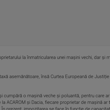
rietarului la înmatricularea unei mașini vechi, dar și mă
 taxă asemănătoare, însă Curtea Europeană de Justiție a 
e își cumpără o mașină veche și poluantă, pentru care 
de la ACAROM și Dacia, fiecare proprietar de mașină ar 
. În prezent, impozitarea se face în funcție de capacitat