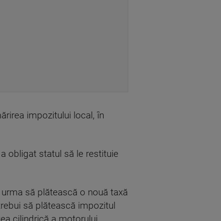
rirea impozitului local, în
obligat statul să le restituie
ar urma să plătească o nouă taxă
trebui să plătească impozitul
ea cilindrică a motorului.