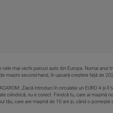
 cele mai vechi parcuri auto din Europa. Numai anul tre
 de mașini second-hand, în ușoară creștere față de 20
ACAROM: „Dacă introduci în circulație un EURO 4 și îl t
e cilindrică, nu e corect. Fiindcă tu, care ai mașină n
inul tău, care are mașină de 10 ani și, când o pornește