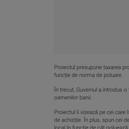
Proiectul presupune taxarea prop
funcție de norma de poluare.
În trecut, Guvernul a introdus o
oamenilor banii.
Proiectul îi vizează pe cei car
de achiziție. În plus, spun cei 
local în funcție de cât poluează