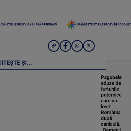
UGĂ ȘTIRILE PROTV CA SURSĂ PREFERATĂ
URMĂREȘTE ȘTIRILE PROTV ÎN GOOGLE 
CITEȘTE ȘI...
Pagubele
aduse de
furtunile
puternice
care au
lovit
România
după
caniculă.
„Oamenii