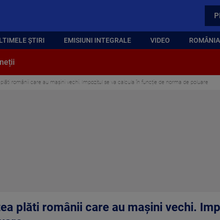
P
LTIMELE ȘTIRI
EMISIUNI INTEGRALE
VIDEO
ROMÂNIA,
neții
 plăti românii care au mașini vechi. Impozitul se va calcula în funcție de norma de poluare
tea plăti românii care au mașini vechi. Imp