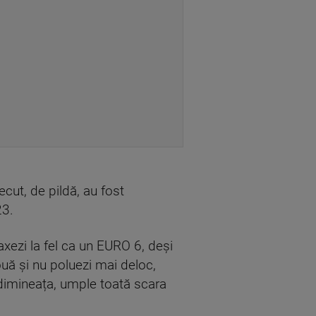
cut, de pildă, au fost
23.
axezi la fel ca un EURO 6, deși
ouă și nu poluezi mai deloc,
 dimineața, umple toată scara