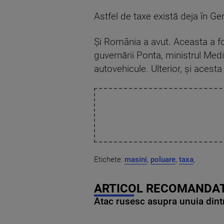
Astfel de taxe există deja în Ge
Și România a avut. Aceasta a f
guvernării Ponta, ministrul Med
autovehicule. Ulterior, și acesta
Etichete:
masini
,
poluare
,
taxa
,
ARTICOL RECOMANDAT
Atac rusesc asupra unuia dintr