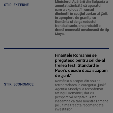
Ministerul Apărării din Bulgaria a
STIRI EXTERNE
anunţat sâmbătă că aparatul
care a explodat în cursul
dimineţii în spaţiul aerian al ţării,
în apropiere de graniţa cu
România şi de gazoductul
transbalcanic, era probabil o
dronă momeală ucraineană de tip
Maya.
Finanțele României se
pregătesc pentru cel de-al
treilea test. Standard &
Poor’s decide dacă scapăm
de „junk”
România a scapat din nou de
STIRI ECONOMICE
retrogradarea la categoria „junk”.
Agenția Moody's, a reconfirmat
ratingul României, dar cu
perspectivă negativă. Asta
înseamnă că țara noastră rămâne
pe ultima treaptă recomandată
investițiilor.