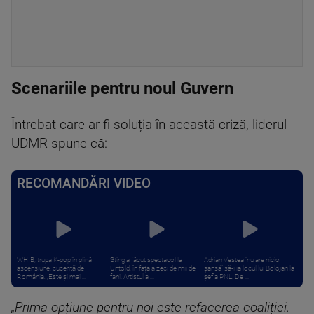
Scenariile pentru noul Guvern
Întrebat care ar fi soluția în această criză, liderul
UDMR spune că:
RECOMANDĂRI VIDEO
WHIB, trupa K-pop în plină
Sting a făcut spectacol la
Adrian Veștea “nu are nicio
ascensiune, cucerită de
Untold, în fața a zeci de mii de
șansă” să-i ia locul lui Bolojan la
România: „Este și mai ...
fani. Artistul a ...
șefia PNL. De ...
„Prima opțiune pentru noi este refacerea coaliției.