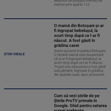
eliberată de polițiștii chemați de
martori prin apel la 112.
O mamă din Botoșani și-ar
fi îngropat bebelușul, la
scurt timp după ce l-ar fi
născut. A fost găsit în
grădina casei
Scene șocante în județul Botoșani.
STIRI VIRALE
O tânără mamă este suspectată
că și-ar fi îngropat bebelușul, la
scurt timp după ce l-ar fi născut.
Trupul nou-născutului a fost găsit
sub pământ, îngropat în grădina
din spatele casei, spun procurorii.
Cum să vezi știrile de pe
Știrile ProTV primele în
Google. Ghid pentru setarea
sursei preferate