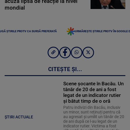
acuză lipsă de reacție la nivel
mondial
UGĂ ȘTIRILE PROTV CA SURSĂ PREFERATĂ
URMĂREȘTE ȘTIRILE PROTV ÎN GOOGLE 
CITEȘTE ȘI...
Scene șocante în Bacău. Un
tânăr de 20 de ani a fost
legat de un indicator rutier
și bătut timp de o oră
Patru indivizi din Bacău, inclusiv
un minor, sunt reținuți pentru că
au agresat și umilit un tânăr de 20
ȘTIRI ACTUALE
de ani după ce l-au legat de un
indicator rutier. Victima a fost