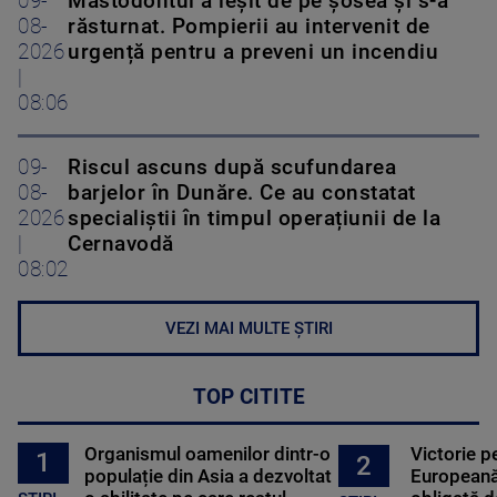
09-
Mastodontul a ieșit de pe șosea și s-a
08-
răsturnat. Pompierii au intervenit de
2026
urgență pentru a preveni un incendiu
|
08:06
09-
Riscul ascuns după scufundarea
08-
barjelor în Dunăre. Ce au constatat
2026
specialiștii în timpul operațiunii de la
|
Cernavodă
08:02
VEZI MAI MULTE ȘTIRI
TOP CITITE
Organismul oamenilor dintr-o
Victorie p
1
2
populație din Asia a dezvoltat
Europeană