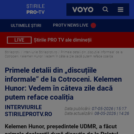
StirilePROTV
CAUTA
VOYO
TOATE 
PROTV NEWS LIVE
ULTIMELE ȘTIRI
LIVE
Știrile PRO TV ale dimineții
Stirileprotv
Interviurile Stirileprotv.ro
Primele detalii din „discuțiile informale” de la
Cotroceni. Kelemen Hunor: Vedem în câteva zile dacă putem reface coaliția
Primele detalii din „discuțiile
informale” de la Cotroceni. Kelemen
Hunor: Vedem în câteva zile dacă
putem reface coaliția
INTERVIURILE
Data publicării:
07-05-2026 | 15:17
STIRILEPROTV.RO
Data actualizării:
08-05-2026 | 14:26
Kelemen Hunor, președintele UDMR, a făcut