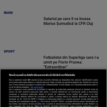
IBANI
Salariul pe care îl va încasa
Marius Șumudică la CFR Cluj
SPORT
Fotbalistul din Superliga care l-a
uimit pe Florin Prunea:
”Extraordinar”
Nouă ne pasă ca datele tale personale să rămână confidențiale
Noi și partenerii noștri
201
stocăm și/sau accesăm informații pe dispozitivul dvs., precum identificatorii cookie
unici pentru prelucrarea datelor cu caracter personal. Puteți accepta sau gestiona alegerile dvs. făcând clic mai jos
sau în orice moment, pe pagina cu politica de confidențialitate. Aceste alegeri vor fi raportate partenerilor noștri și
nu vă vor afecta navigarea.
Mai multe detalii
SPORT
Noi si partenerii nostri (retelele de socializare si agentiile de publicitate partenere, precum si furnizorii nostri de
servicii de date analitice) prelucram date pentru a permite website-ului sa functioneze, pentru a personaliza
continutul si anunturile publicitare afisate in functie de interesele si/sau profilul dvs., pentru a va oferi
functionalitati aferente retelelor de socializare si pentru a analiza traficul pe website. Beneficiati de drepturile
prevazute de art. 15-22 din GDPR in legatura cu prelucrarea datelor cu caracter personal. Aceste drepturi pot fi
exercitate prin modalitatea indicata
aici
. Prin click pe “ACCEPT TOATE”, acceptati folosirea tuturor Tehnologiilor de
tip Cookie, care implica inclusiv acceptul dvs. cu privire la stocarea/accesarea informatiilor de catre Vendor-ii cu
care colaboram. Prin click pe “VREAU SA MODIFIC SETARILE INDIVIDUAL” puteti schimba preferintele in mod