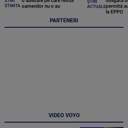
o abilitate pe care restul
obligată d
STIRI
ȘTIRI
oamenilor nu o au
permită au
STIINTA
ACTUALE
la EPPO
PARTENERI
VIDEO VOYO