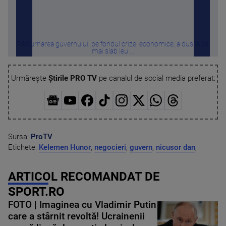
Răsturnarea guvernului, pe fondul crizei economice, a dus la cel
A
mai slab leu ...
Urmărește
Știrile PRO TV
pe canalul de social media preferat:
Sursa:
ProTV
Etichete:
Kelemen Hunor
,
negocieri
,
guvern
,
nicusor dan
,
ARTICOL RECOMANDAT DE
SPORT.RO
FOTO | Imaginea cu Vladimir Putin
care a stârnit revoltă! Ucrainenii