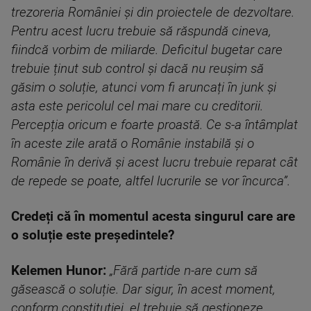
trezoreria României și din proiectele de dezvoltare.
Pentru acest lucru trebuie să răspundă cineva,
fiindcă vorbim de miliarde. Deficitul bugetar care
trebuie ținut sub control și dacă nu reușim să
găsim o soluție, atunci vom fi aruncați în junk și
asta este pericolul cel mai mare cu creditorii.
Percepția oricum e foarte proastă. Ce s-a întâmplat
în aceste zile arată o Românie instabilă și o
Românie în derivă și acest lucru trebuie reparat cât
de repede se poate, altfel lucrurile se vor încurca”.
Credeți că în momentul acesta singurul care are
o soluție este președintele?
Kelemen Hunor:
„Fără partide n-are cum să
găsească o soluție. Dar sigur, în acest moment,
conform constituției, el trebuie să gestioneze