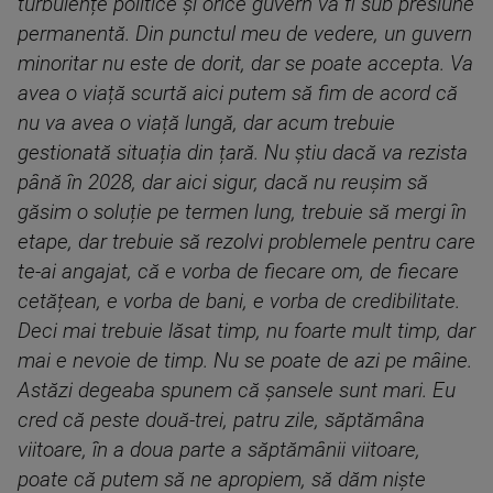
turbulențe politice și orice guvern va fi sub presiune
permanentă. Din punctul meu de vedere, un guvern
minoritar nu este de dorit, dar se poate accepta. Va
avea o viață scurtă aici putem să fim de acord că
nu va avea o viață lungă, dar acum trebuie
gestionată situația din țară. Nu știu dacă va rezista
până în 2028, dar aici sigur, dacă nu reușim să
găsim o soluție pe termen lung, trebuie să mergi în
etape, dar trebuie să rezolvi problemele pentru care
te-ai angajat, că e vorba de fiecare om, de fiecare
cetățean, e vorba de bani, e vorba de credibilitate.
Deci mai trebuie lăsat timp, nu foarte mult timp, dar
mai e nevoie de timp. Nu se poate de azi pe mâine.
Astăzi degeaba spunem că șansele sunt mari. Eu
cred că peste două-trei, patru zile, săptămâna
viitoare, în a doua parte a săptămânii viitoare,
poate că putem să ne apropiem, să dăm niște